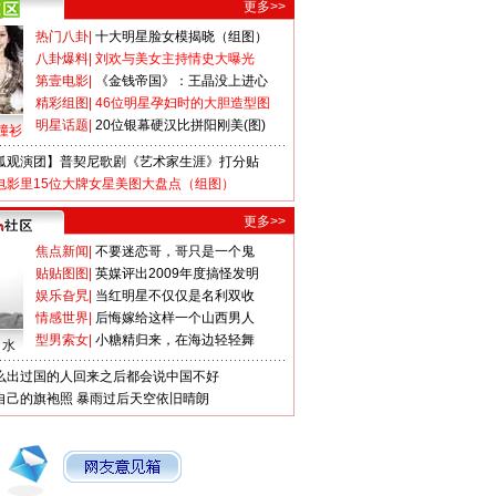
更多>>
热门八卦
|
十大明星脸女模揭晓（组图）
八卦爆料
|
刘欢与美女主持情史大曝光
第壹电影
|
《金钱帝国》：王晶没上进心
精彩组图
|
46位明星孕妇时的大胆造型图
明星话题
|
20位银幕硬汉比拼阳刚美(图)
撞衫
狐观演团】普契尼歌剧《艺术家生涯》打分贴
电影里15位大牌女星美图大盘点（组图）
更多>>
焦点新闻
|
不要迷恋哥，哥只是一个鬼
贴贴图图
|
英媒评出2009年度搞怪发明
娱乐旮旯
|
当红明星不仅仅是名利双收
情感世界
|
后悔嫁给这样一个山西男人
型男索女
|
小糖精归来，在海边轻轻舞
口水
么出过国的人回来之后都会说中国不好
自己的旗袍照
暴雨过后天空依旧晴朗