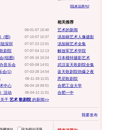
[
我来说两句
]
相关推荐
艺术的新闻
08-01-07 10:40
(图)
汤加丽艺术人像摄影
07-10-07 10:37
登陆深圳
汤加丽艺术全集
07-07-23 12:01
歌剧院
解放军艺术学院
07-07-04 12:13
(组图)
日本模特摄影艺术
07-05-16 10:24
办音乐会
武汉蓝天歌剧院全集
07-05-08 14:01
会(1)
蓝天歌剧院劲爆之夜
07-03-28 14:54
)
悉尼歌剧院
06-11-28 11:01
术中心
合肥工业大学
06-04-18 09:51
》活动
合肥一中
06-04-12 11:01
多关于
艺术 歌剧院
的新闻>>
我要发布
隐藏地址
设为辩论话题