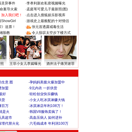
遇灵异事件
·
李孝利新欢私密视频曝光
成命案导火索
·
孟庭苇可爱儿子最新照(图)
：加入我们吧！
·
点击进入搜狐娱乐影视库
howGirl
·
游戏史上最般配的十对情侣
2》送票！
·
张元首透露戒毒生活
湘胎教
·
令人惊叹太空步下楼方式
密照
王菲小女儿李嫣曝光
酒井法子痛哭谢罪
生意 图
·
孕妈妈美腹火爆加盟中
费加盟
·
9元内衣 一折供货
最好
·
轻松创业快乐赚钱
供货
·
小女人吃冰淇淋赚大钱
赚百万
·
冰淇淋店年利108万！
就是火
·
韩国V8服饰卖疯了！
玩具超市
·
高血压病人 如何进补
深埋代替火化
·
六毛钱成本 年利润100万