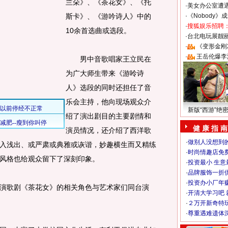
兰朵》、《茶花女》、《托
·
美女办公室遭
斯卡》、《游吟诗人》中的
·
《Nobody》
·
搜狐娱乐招聘
10余首选曲或选段。
·
台北电玩展靓丽S
·
《变形金刚
·
王岳伦爆李
男中音歌唱家王立民在
为广大师生带来《游呤诗
人》选段的同时还担任了音
乐会主持，他向现场观众介
新版“西游”绝
绍了演出剧目的主要剧情和
健 康 指 南
演员情况，还介绍了西洋歌
·
做别人没想到的
入浅出、或严肃或典雅或诙谐，妙趣横生而又精练
·
时尚情趣店免
风格也给观众留下了深刻印象。
·
投资最小 生意
·
品牌服饰一折
·
投资办小厂年
歌剧《茶花女》的相关角色与艺术家们同台演
·
开清大学习吧 
·
２万开新奇特
·
尊重遇难遗体