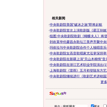
相关新闻
·
中央歌剧院美国"破冰之旅"即将起航
·
中央歌剧院首次上演歌剧版《霸王别姬》
·
组图:中央歌剧院歌剧《蝴蝶夫人》将
·
刘欢莫华伦廖昌永歌坛三美声齐聚中央
·
玛依拉与中央歌剧院合作个人独唱音乐会
·
中央歌剧院女高音歌唱家尤泓斐深圳举
·
中央歌剧院在新疆上演"天山木棉情"音乐
·
中央歌剧院在浙江艺术职业学院演出(1
·
上海歌剧院《雷雨》五月初登陆东方艺
·
中央歌剧院继续进行《歌剧艺术进校园
更
用户：
匿名