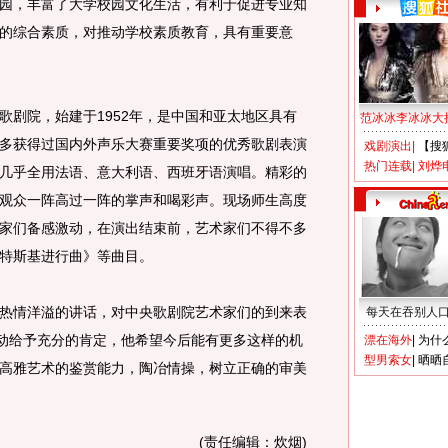
，丰富了大学校园文化生活，有利于促进专业知
的综合素质，对推动学校素质教育，具有重要意
剧院，始建于1952年，是中国和亚太地区具有
范冰冰李冰冰大
多获得过国内外声乐大赛重要奖项的优秀歌剧表演
戏剧演出
|
【搜
热门连载
|
刘烨
几乎全用法语、意大利语、西班牙语演唱。精彩的
观众一阵高过一阵的掌声和喝彩声。现场师生高度
家们备感激动，在演出结束前，艺术家们不得不多
特斯基进行曲》等曲目。
情洋溢的讲话，对中央歌剧院艺术家们的到来表
每天在吞别人
活动给予充分的肯定，他希望今后能有更多这样的机
漂在海外
|
为什
型男索女
|
晒晒
高雅艺术的鉴赏能力，陶冶情操，树立正确的审美
(责任编辑：炊烟)