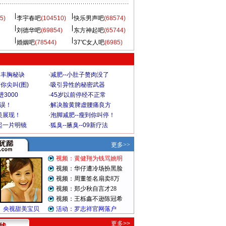
5)
李宇春吧
(104510)
快乐男声吧
(68574)
刘德华吧
(69854)
东方神起吧
(65744)
婚姻吧
(78544)
37℃女人吧
(6985)
爆丰胸秘诀
·
减肥--小肚子赘肉没了
你尖叫(图)
·
吸引异性的秘密武器
3000
·
45岁以前停经不正常
不误！
·
解决脸黄脾虚腰痛良方
美展现！
·
泡脚减肥--瘦到你叫停！
起一片明镜
·
狐臭--腋臭--09新疗法
更多>>