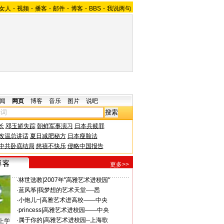
女人
-
视频
-
播客
-
邮件
-
博客
-
BBS
-
我说两句
闻
网页
博客
音乐
图片
说吧
长
邓玉娇失踪
朝鲜军事演习
日本兵赎罪
改温总讲话
夏日减肥秘方
日本瘦脸法
中共卧底结局
慈禧不快乐
侵略中国报告
更多>>
·
林世选教
|
2007年"高雅艺术进校园"
·
蓝风筝
|
我梦想的艺术天堂----悉
·
小炮儿~
|
高雅艺术进高校——中央
·
princess
|
高雅艺术进校园——中央
·
属于你的
|
高雅艺术进校园--上海歌
上学