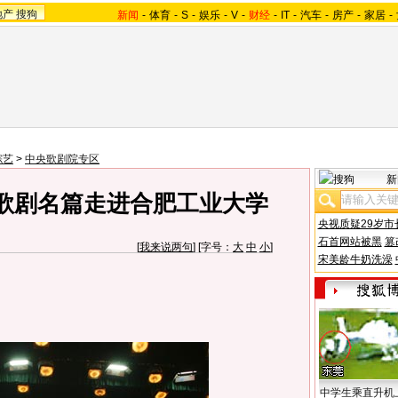
地产
搜狗
新闻
-
体育
-
S
-
娱乐
-
V
-
财经
-
IT
-
汽车
-
房产
-
家居
-
综艺
>
中央歌剧院专区
新
歌剧名篇走进合肥工业大学
央视质疑29岁市
石首网站被黑
篡
[
我来说两句
] [字号：
大
中
小
]
宋美龄牛奶洗澡
中学生乘直升机