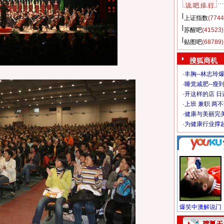
说 吧 排 行
上证指数
(7744
苏醒吧
(41523)
贴图吧
(68789)
搜狐商机
·
丰胸--林志玲
·
睡觉减肥--瘦到
·
开这样的店 日进
·
上班 兼职 两
·
健康与美丽完
·
为健康行业撑