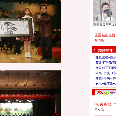
高圆圆同居男友
朱军
赵薇
电影
笑
明星
精彩推荐
·
睡觉减肥--瘦到
·
莫让“打呼噜”
·
老公戒不了烟酒
·
狐臭--腋臭--
·
睡觉--丰胸--
·
女人--更年期-
相 关 说 吧
王立民