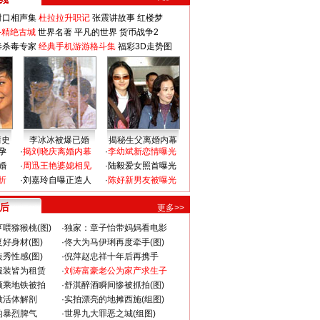
对口相声集
杜拉拉升职记
张震讲故事
红楼梦
-精绝古城
世界名著
平凡的世界
货币战争2
毒杀毒专家
经典手机游游格斗集
福彩3D走势图
情史
李冰冰被爆已婚
揭秘生父离婚内幕
孕
·
揭刘晓庆离婚内幕
·
李幼斌新恋情曝光
婚
·
周迅王艳婆媳相见
·
陆毅爱女照首曝光
折
·
刘嘉玲自曝正造人
·
陈好新男友被曝光
 后
更多>>
喂猕猴桃(图)
·
独家：章子怡带妈妈看电影
好身材(图)
·
佟大为马伊琍再度牵手(图)
秀性感(图)
·
倪萍赵忠祥十年后再携手
服装皆为租赁
·
刘涛富豪老公为家产求生子
颜乘地铁被拍
·
舒淇醉酒瞬间惨被抓拍(图)
做活体解剖
·
实拍漂亮的地摊西施(组图)
的暴烈脾气
·
世界九大罪恶之城(组图)