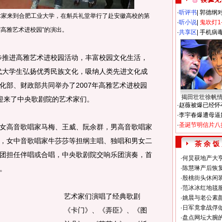
·
听评书
|
郭德纲
名艺术家来到合肥工业大学，在斛兵礼堂举行了赴安徽高校的第
·
听小说
|
鬼吹灯1
7“高雅艺术进校园”的演出。
·
共享区
|
手机病
推进高雅艺术进校园活动，丰富校园文化生活，
代大学生弘扬优秀民族文化，吸纳人类先进文化成
化部、财政部共同举办了2007年高雅艺术进校园
揭田壮壮徐帆
学迎来了中央歌剧院的艺术家们。
·
赵薇被爆已经怀
·
李宇春爆遭母逼
·
圣诞节明信片八
高音歌唱家马梅、王威、阮余群，男高音歌唱家
，女中音歌唱家牛莎莎等担纲主唱、独唱和男女二
茶 余 饭
团担任伴唱或合唱，中央歌剧院交响乐团演奏，首
·
何炅获地产大亨
。
·
陈慧琳产后恢复
·
殷桃街头休闲装
·
范冰冰红地毯
艺术家们演唱了经典歌剧
·
姚晨与老公素
·
日军竟拿战俘
《卡门》、《弄臣》、《图
·
盘点网坛大腕