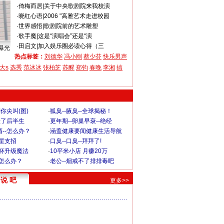
·
倚梅而居
|
关于中央歌剧院来我校演
·
晓红心语
|
2006 "高雅艺术走进校园
·
世界感悟
|
歌剧院前的艺术雕塑
·
歌手魔
|
这是“演唱会”还是“演
·
田启文
|
加入娱乐圈必读心得（三
曝光
热点标签：
刘德华
冯小刚
蔡少芬
快乐男声
大s
选秀
范冰冰
张柏芝
苏醒
郑钧
春晚
李湘
搞
你尖叫(图)
·
狐臭--腋臭--全球揭秘！
毁了后半生
·
更年期--卵巢早衰--绝经
--怎么办？
·
涵盖健康要闻健康生活导航
明星支招
·
口臭--口臭--拜拜了!
罩杯升级魔法
·
10平米小店 月赚20万
-怎么办？
·
老公--烟戒不了排排毒吧
说 吧
更多>>