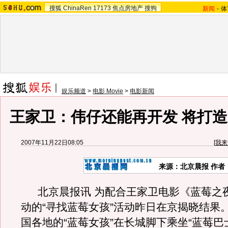
搜狐
ChinaRen
17173
焦点房地产
搜狗
新闻
-
体
娱乐频道
>
电影 Movie
>
电影新闻
王家卫：伟仔还能再开发 将打
2007年11月22日08:05
[
我来
来源：北京晨报 作者
北京晨报讯 为配合王家卫电影《蓝莓之
动的“寻找蓝莓女孩”活动昨日在京揭晓结果。
国各地的“蓝莓女孩”在长城脚下乘坐“蓝莓巴