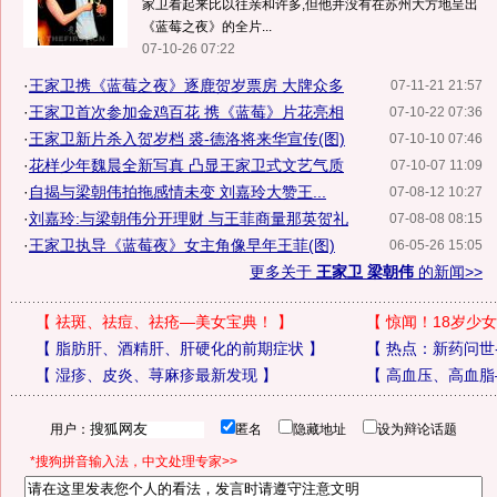
家卫看起来比以往亲和许多,但他并没有在苏州大方地呈出
《蓝莓之夜》的全片...
07-10-26 07:22
·
王家卫携《蓝莓之夜》逐鹿贺岁票房 大牌众多
07-11-21 21:57
·
王家卫首次参加金鸡百花 携《蓝莓》片花亮相
07-10-22 07:36
·
王家卫新片杀入贺岁档 裘-德洛将来华宣传(图)
07-10-10 07:46
·
花样少年魏晨全新写真 凸显王家卫式文艺气质
07-10-07 11:09
·
自揭与梁朝伟拍拖感情未变 刘嘉玲大赞王...
07-08-12 10:27
·
刘嘉玲:与梁朝伟分开理财 与王菲商量那英贺礼
07-08-08 08:15
·
王家卫执导《蓝莓夜》女主角像早年王菲(图)
06-05-26 15:05
更多关于
王家卫 梁朝伟
的新闻>>
【
祛斑、祛痘、祛疮—美女宝典！
】
【
惊闻！18岁少女
【
脂肪肝、酒精肝、肝硬化的前期症状
】
【
热点：新药问世
【
湿疹、皮炎、荨麻疹最新发现
】
【
高血压、高血脂
用户：
匿名
隐藏地址
设为辩论话题
*搜狗拼音输入法，中文处理专家>>