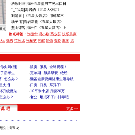
·
浩歌时评
|
海岩五星型男罕见出口日
·
^_^我是
|
海岩的《五星大饭店》
·
刘涌泉-
|
《五星大饭店》用韩星不
·
杨子 有
|
海岩新剧《五星大饭店》
·
燕山谭客
|
海岩在《五星大酒店》上
曝光
热点标签：
刘德华
冯小刚
蔡少芬
快乐男声
大s
选秀
范冰冰
张柏芝
苏醒
郑钧
春晚
李湘
搞
你尖叫(图)
·
狐臭--腋臭--全球揭秘！
毁了后半生
·
更年期--卵巢早衰--绝经
--怎么办？
·
涵盖健康要闻健康生活导航
明星支招
·
口臭--口臭--拜拜了!
罩杯升级魔法
·
10平米小店 月赚20万
-怎么办？
·
老公--烟戒不了排排毒吧
说 吧
更多>>
杨悦
|
潘玉龙