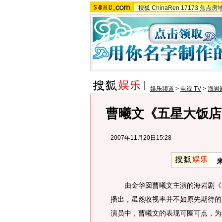
搜狐
ChinaRen
17173
焦点房
娱乐频道
>
电视 TV
>
海岩
曹曦文《五星大饭店
2007年11月20日15:28
由金华囡曹曦文主演的海岩剧《五
播出，虽然收视率并不如原先期待的
演员中，曹曦文的表现可圈可点，为