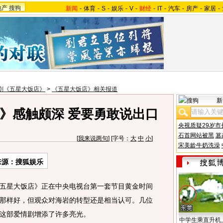
地产
搜狗
新闻
-
体育
-
S
-
娱乐
-
V
-
财经
-
IT
-
汽车
-
房产
-
家居
-
剧《五星大饭店》
>
《五星大饭店》相关报道
新
》感触颇深 爱要勇敢说出口
央视质疑29岁市
石首网站被黑
篡
[
我来说两句
] [字号：
大
中
小
]
宋美龄牛奶洗澡
来源：搜狐娱乐
星大饭店》正在中央电视台第一套节目黄金时间
那样好，但观众对海岩的转型还是相当认可。几位
这部爱情剧增添了许多亮光。
中学生乘直升机