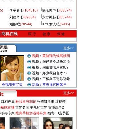
5)
李宇春吧
(104510)
快乐男声吧
(68574)
刘德华吧
(69854)
东方神起吧
(65744)
婚姻吧
(78544)
37℃女人吧
(6985)
商机在线
|
医 疗
健 康
保 健
更多>>
对口相声集
杜拉拉升职记
张震讲故事
红楼梦
-精绝古城
世界名著
平凡的世界
货币战争2
毒杀毒专家
经典手机游游格斗集
福彩3D走势图