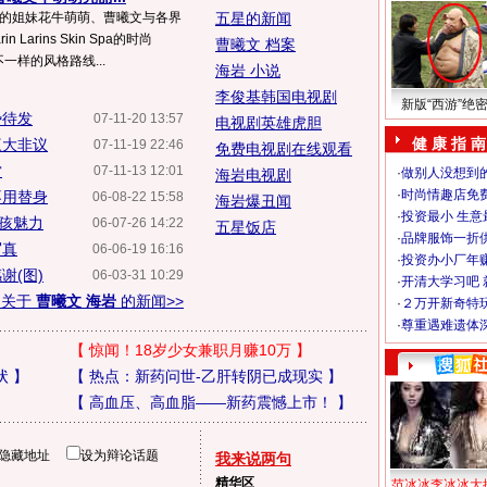
族的姐妹花牛萌萌、曹曦文与各界
五星的新闻
Larins Skin Spa的时尚
曹曦文 档案
不一样的风格路线...
海岩 小说
李俊基韩国电视剧
新版“西游”绝
势待发
07-11-20 13:57
电视剧英雄虎胆
健 康 指 南
三大非议
07-11-19 22:46
免费电视剧在线观看
赏
07-11-13 12:01
·
做别人没想到的
海岩电视剧
·
时尚情趣店免
不用替身
06-08-22 15:58
海岩爆丑闻
·
投资最小 生意
孩魅力
06-07-26 14:22
五星饭店
·
品牌服饰一折
写真
06-06-19 16:16
·
投资办小厂年
谢(图)
06-03-31 10:29
·
开清大学习吧 
多关于
曹曦文 海岩
的新闻>>
·
２万开新奇特
·
尊重遇难遗体
【
惊闻！18岁少女兼职月赚10万
】
状
】
【
热点：新药问世-乙肝转阴已成现实
】
【
高血压、高血脂——新药震憾上市！
】
隐藏地址
设为辩论话题
我来说两句
精华区
范冰冰李冰冰大