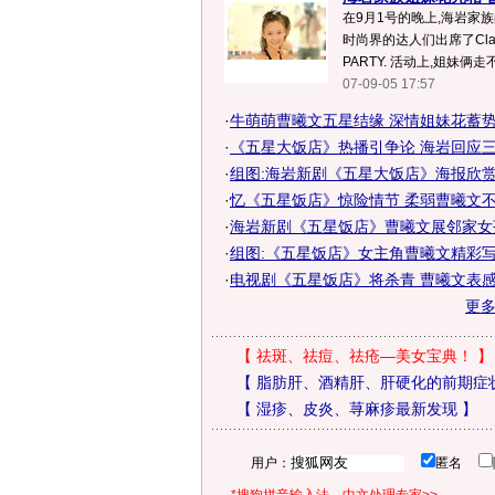
在9月1号的晚上,海岩家
时尚界的达人们出席了Clarin 
PARTY. 活动上,姐妹俩走
07-09-05 17:57
·
牛萌萌曹曦文五星结缘 深情姐妹花蓄
·
《五星大饭店》热播引争论 海岩回应
·
组图:海岩新剧《五星大饭店》海报欣
·
忆《五星饭店》惊险情节 柔弱曹曦文
·
海岩新剧《五星饭店》曹曦文展邻家女
·
组图:《五星饭店》女主角曹曦文精彩
·
电视剧《五星饭店》将杀青 曹曦文表感
更
【
祛斑、祛痘、祛疮—美女宝典！
】
【
脂肪肝、酒精肝、肝硬化的前期症
【
湿疹、皮炎、荨麻疹最新发现
】
用户：
匿名