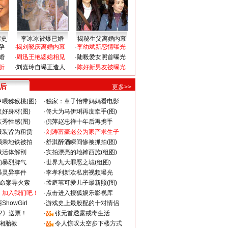
情史
李冰冰被爆已婚
揭秘生父离婚内幕
孕
·
揭刘晓庆离婚内幕
·
李幼斌新恋情曝光
婚
·
周迅王艳婆媳相见
·
陆毅爱女照首曝光
折
·
刘嘉玲自曝正造人
·
陈好新男友被曝光
 后
更多>>
喂猕猴桃(图)
·
独家：章子怡带妈妈看电影
好身材(图)
·
佟大为马伊琍再度牵手(图)
秀性感(图)
·
倪萍赵忠祥十年后再携手
服装皆为租赁
·
刘涛富豪老公为家产求生子
颜乘地铁被拍
·
舒淇醉酒瞬间惨被抓拍(图)
做活体解剖
·
实拍漂亮的地摊西施(组图)
的暴烈脾气
·
世界九大罪恶之城(组图)
遇灵异事件
·
李孝利新欢私密视频曝光
成命案导火索
·
孟庭苇可爱儿子最新照(图)
：加入我们吧！
·
点击进入搜狐娱乐影视库
howGirl
·
游戏史上最般配的十对情侣
2》送票！
·
张元首透露戒毒生活
湘胎教
·
令人惊叹太空步下楼方式