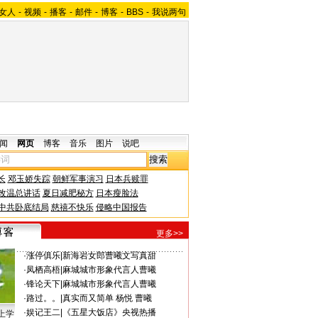
女人
-
视频
-
播客
-
邮件
-
博客
-
BBS
-
我说两句
闻
网页
博客
音乐
图片
说吧
长
邓玉娇失踪
朝鲜军事演习
日本兵赎罪
改温总讲话
夏日减肥秘方
日本瘦脸法
中共卧底结局
慈禧不快乐
侵略中国报告
更多>>
·
涨停俱乐
|
新海岩女郎曹曦文写真甜
·
凤栖高梧
|
麻城城市形象代言人曹曦
·
锋论天下
|
麻城城市形象代言人曹曦
·
路过。。
|
真实而又简单 杨悦 曹曦
·
娱记王二
|
《五星大饭店》央视热播
上学