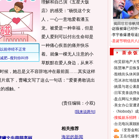
理解和自己演《五星大饭
店》的感受：“杨悦这个女
人，一心一意地爱着潘玉
揭田壮壮徐帆
龙。被爱是一种幸福，但是
·
赵薇被爆已经怀
·
李宇春爆遭母逼
爱人爱到可以付出生命却是
·
圣诞节明信片八
一种痛心疾首的痛并快乐
茶 余 饭
着。就像一棵无人注意的小
·
何炅获地产大亨
草默默在爱人身边，从来不
·
陈慧琳产后恢复
时候，她总是义不容辞地冲在最前面……其实这样
·
殷桃街头休闲装
照片底下，曹曦文写了这么一句话：“‘爱要勇敢说出
·
范冰冰红地毯
·
姚晨与老公素
的感触。”
·
日军竟拿战俘
·
盘点网坛大腕
(责任编辑：小双)
·
美女办公室遭
·
《Nobody》
[
我来说两句
]
·
搜狐娱乐招聘
·
台北电玩展靓丽S
相关推荐
·
《变形金刚
·
王岳伦爆李
海岩的新闻
曦文牛萌萌亮丽...