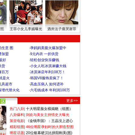
密照
王菲小女儿李嫣曝光
酒井法子痛哭谢罪
生意 图
·
孕妈妈美腹火爆加盟中
费加盟
·
9元内衣 一折供货
最好
·
轻松创业快乐赚钱
供货
·
小女人吃冰淇淋赚大钱
赚百万
·
冰淇淋店年利108万！
就是火
·
韩国V8服饰卖疯了！
玩具超市
·
高血压病人 如何进补
深埋代替火化
·
六毛钱成本 年利润100万
更多>>
热门八卦
|
十大明星脸女模揭晓（组图）
八卦爆料
|
刘欢与美女主持情史大曝光
第壹电影
|
《金钱帝国》：王晶没上进心
精彩组图
|
46位明星孕妇时的大胆造型图
明星话题
|
20位银幕硬汉比拼阳刚美(图)
撞衫