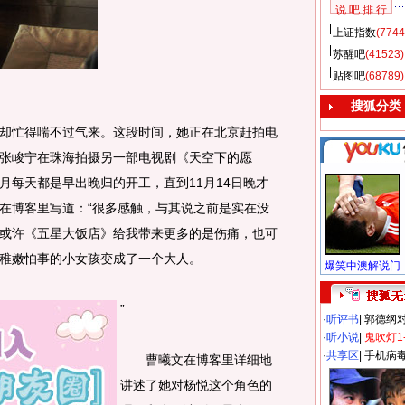
说 吧 排 行
上证指数
(7744
苏醒吧
(41523)
贴图吧
(68789)
搜狐分类
忙得喘不过气来。这段时间，她正在北京赶拍电
张峻宁在珠海拍摄另一部电视剧《天空下的愿
月每天都是早出晚归的开工，直到11月14日晚才
在博客里写道：“很多感触，与其说之前是实在没
或许《五星大饭店》给我带来更多的是伤痛，也可
稚嫩怕事的小女孩变成了一个大人。
”
·
听评书
|
郭德纲
·
听小说
|
鬼吹灯1
·
共享区
|
手机病
曹曦文在博客里详细地
讲述了她对杨悦这个角色的