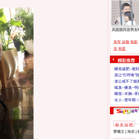
高圆圆同居男友
朱军
赵薇
电影
笑
明星
精彩推荐
·
睡觉减肥--瘦到
·
莫让“打呼噜”
·
老公戒不了烟酒
·
狐臭--腋臭--
·
睡觉--丰胸--
·
女人--更年期-
相 关 说 吧
曹曦文
|
海岩
|