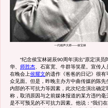
一代相声大师——侯宝林
“纪念侯宝林诞辰90周年演出”原定演员
华、
师胜杰
、石富宽、牛群等笑星。宣传人
在晚会上
侯耀文
的遗作《爸爸的日记》很有
众见面。但是，昨晚主办方中曲传媒的陈先
内部的不可抗力等因素，此次纪念演出确定
称，取消原因与之前媒体报道的某方违约毫
是不可预见的不可抗力因素。他说：“我们