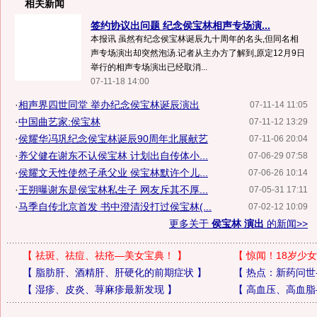
相关新闻
签约协议出问题 纪念侯宝林相声专场演...
本报讯 虽然有纪念侯宝林诞辰九十周年的名头,但同名相
声专场演出却突然泡汤.记者从主办方了解到,原定12月9日
举行的相声专场演出已经取消...
07-11-18 14:00
·
相声界四世同堂 举办纪念侯宝林诞辰演出
07-11-14 11:05
·
中国曲艺家:侯宝林
07-11-12 13:29
·
侯耀华冯巩纪念侯宝林诞辰90周年北展献艺
07-11-06 20:04
·
养父健在谢东不认侯宝林 计划出自传体小...
07-06-29 07:58
·
侯耀文天性使然子承父业 侯宝林默许个儿...
07-06-26 10:14
·
王朔曝谢东是侯宝林私生子 网友斥其不厚...
07-05-31 17:11
·
马季自传北京首发 书中澄清没打过侯宝林(...
07-02-12 10:09
更多关于
侯宝林 演出
的新闻>>
【
祛斑、祛痘、祛疮—美女宝典！
】
【
惊闻！18岁少女
【
脂肪肝、酒精肝、肝硬化的前期症状
】
【
热点：新药问世
【
湿疹、皮炎、荨麻疹最新发现
】
【
高血压、高血脂