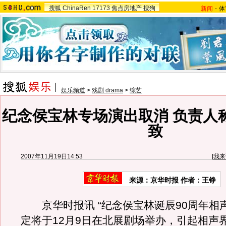
搜狐
ChinaRen
17173
焦点房地产
搜狗
新闻
-
体
娱乐频道
>
戏剧 drama
>
综艺
纪念侯宝林专场演出取消 负责人
致
2007年11月19日14:53
[
我来
来源：京华时报 作者：王铮
京华时报讯 “纪念侯宝林诞辰90周年相声
定将于12月9日在北展剧场举办，引起相声