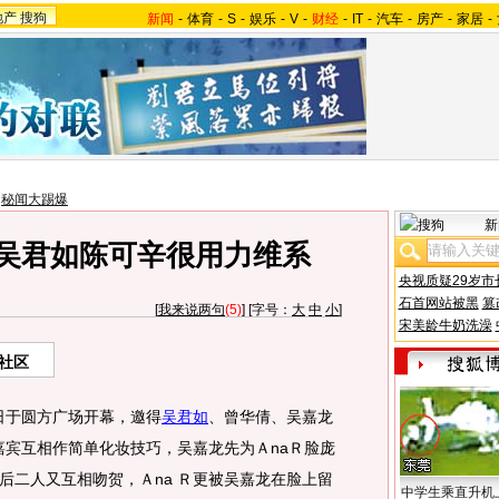
地产
搜狗
新闻
-
体育
-
S
-
娱乐
-
V
-
财经
-
IT
-
汽车
-
房产
-
家居
-
>
秘闻大踢爆
新
 吴君如陈可辛很用力维系
央视质疑29岁市
石首网站被黑
篡
[
我来说两句
(5)
] [字号：
大
中
小
]
宋美龄牛奶洗澡
社区
昨日于圆方广场开幕，邀得
吴君如
、曾华倩、吴嘉龙
嘉宾互相作简单化妆技巧，吴嘉龙先为ＡnaＲ脸庞
后二人又互相吻贺，Ａna Ｒ更被吴嘉龙在脸上留
中学生乘直升机