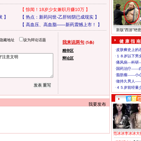
【
惊闻！18岁少女兼职月赚10万
】
状
】
【
热点：新药问世-乙肝转阴已成现实
】
【
高血压、高血脂——新药震憾上市！
】
新版“西游”绝
隐藏地址
设为辩论话题
健 康 指 南
我来说两句
(5条)
精华区
辩论区
我要发布
范冰冰李冰冰大