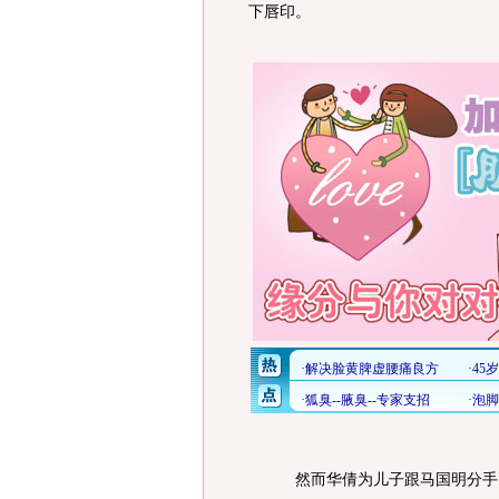
下唇印。
然而华倩为儿子跟马国明分手，