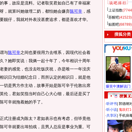
的事，故应是流料。记者取笑君如自己有了幸福家
说 吧 排 行
上证指数
(7744
呀，就算叫她做埋二奶，都怕她会嫌弃
陈可辛
，感
苏醒吧
(41523)
要靓仔，我就对外表没甚麽追求，都是喜欢才华。
贴图吧
(68789)
搜狐分类
谓与
陈可辛
之间也要很用力去维系，因现代社会着
久？她即笑说：我俩一起十年了，今年相识十周年
老妻的感觉，也没去吃饭庆祝，亦是唯一一年没庆
相识日为结婚纪念日，而所认定的相识日，就是他
一切是男方作主动，故事开始是陈可辛于伦敦出席
英伦，君如笑指当时自己心大心细，最后还是买了
陈可辛就拖着她的手了。
·
听评书
|
郭德纲
·
听小说
|
鬼吹灯1
·
共享区
|
手机病
式注册成为陈太？君如表示也有考虑，但毕竟他
陈可辛就要出埠拍戏，且男人总应是事业为重。可