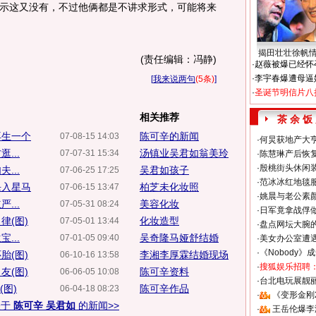
示这又没有，不过他俩都是不讲求形式，可能将来
揭田壮壮徐帆
(责任编辑：冯静)
·
赵薇被爆已经怀
·
李宇春爆遭母逼
[
我来说两句
(5条)
]
·
圣诞节明信片八
相关推荐
茶 余 饭
再生一个
陈可辛的新闻
07-08-15 14:03
·
何炅获地产大亨
...
汤镇业吴君如翁美玲
07-07-31 15:34
·
陈慧琳产后恢复
·
殷桃街头休闲装
...
吴君如孩子
07-06-25 17:25
·
范冰冰红地毯
杀入星马
柏芝未化妆照
07-06-15 13:47
·
姚晨与老公素
...
美容化妆
07-05-31 08:24
·
日军竟拿战俘
律(图)
化妆造型
07-05-01 13:44
·
盘点网坛大腕
...
吴奇隆马娅舒结婚
07-01-05 09:40
·
美女办公室遭
·
《Nobody》
胎(图)
李湘李厚霖结婚现场
06-10-16 13:58
·
搜狐娱乐招聘
友(图)
陈可辛资料
06-06-05 10:08
·
台北电玩展靓丽S
(图)
陈可辛作品
06-04-18 08:23
·
《变形金刚
关于
陈可辛 吴君如
的新闻>>
·
王岳伦爆李