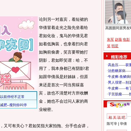
论到另一对嘉宾，着短裙的
华倩冒着走光之险先坐着给
高圆圆同居男友
君如化妆，鬼马的华倩见君
朱军
赵薇
电影
如着低胸装，也拿着扫向君
笑
明星
如胸前偷袭，笑言要帮她打
精彩推荐
阴影，君如即笑谓：哈，不
用了，我本身都已有阴影!君
如跟华倩虽是好姊妹，但原
来还是首次一同当剪綵嘉
宾，故也不清楚对方所收酬
金，她也不会过问人家的商
业秘密。
相 关 说 吧
陈可辛
|
华倩
又可有关心？君如笑指大家拍拖、分手也会讲，