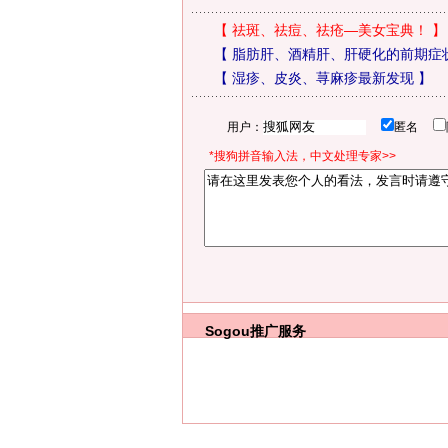
【
祛斑、祛痘、祛疮—美女宝典！
】
【
脂肪肝、酒精肝、肝硬化的前期症
【
湿疹、皮炎、荨麻疹最新发现
】
用户：
匿名
*搜狗拼音输入法，中文处理专家>>
Sogou推广服务