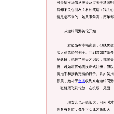
可是这次华倩从没提及过关于马国明
庭却不关心朋友？君如笑谓：我关心
情是急不来的，她又眼角高，历年都
从邀约同游英伦开始
君如虽有幸福家庭，但她仍歎
实太多离婚的例子。问到君如结婚多
纪念日，也隔了三天才记起，都老夫
祝。君如坦言他俩没正式注册，但以
俩拖手和接吻定情的日子。君如笑指
影展，她却于
台湾
收到来电邀约同游
一张机票飞到伦敦，在机场一见面，
现女儿也开始长大，问何时才正
俩各有各忙，像生下女儿才第四天，