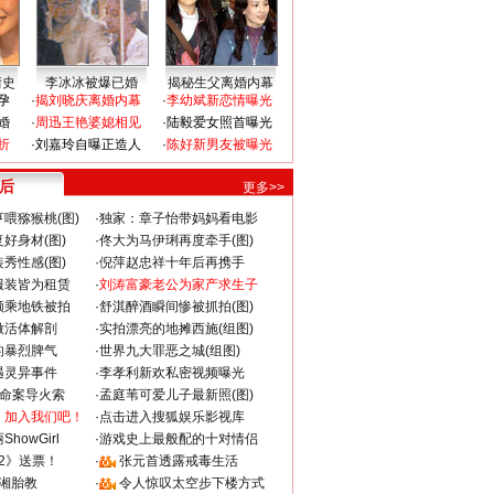
情史
李冰冰被爆已婚
揭秘生父离婚内幕
孕
·
揭刘晓庆离婚内幕
·
李幼斌新恋情曝光
婚
·
周迅王艳婆媳相见
·
陆毅爱女照首曝光
折
·
刘嘉玲自曝正造人
·
陈好新男友被曝光
 后
更多>>
喂猕猴桃(图)
·
独家：章子怡带妈妈看电影
好身材(图)
·
佟大为马伊琍再度牵手(图)
秀性感(图)
·
倪萍赵忠祥十年后再携手
服装皆为租赁
·
刘涛富豪老公为家产求生子
颜乘地铁被拍
·
舒淇醉酒瞬间惨被抓拍(图)
做活体解剖
·
实拍漂亮的地摊西施(组图)
的暴烈脾气
·
世界九大罪恶之城(组图)
遇灵异事件
·
李孝利新欢私密视频曝光
成命案导火索
·
孟庭苇可爱儿子最新照(图)
：加入我们吧！
·
点击进入搜狐娱乐影视库
howGirl
·
游戏史上最般配的十对情侣
2》送票！
·
张元首透露戒毒生活
湘胎教
·
令人惊叹太空步下楼方式