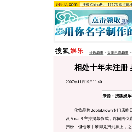
搜狐
ChinaRen
17173
焦点房
娱乐频道
>
香港电影频道
相处十年未注册
2007年11月19日11:40
来源：搜狐娱乐
化妆品牌BobbiBrown专门店
及Ａna Ｒ主持揭幕仪式，席间四位
扫粉，但他笨手笨脚竟扫到鼻上，之