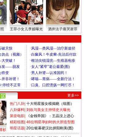
密照
王菲小女儿李嫣曝光
酒井法子痛哭谢罪
更多>>
热门八卦
|
十大明星脸女模揭晓（组图）
八卦爆料
|
刘欢与美女主持情史大曝光
第壹电影
|
《金钱帝国》：王晶没上进心
精彩组图
|
46位明星孕妇时的大胆造型图
明星话题
|
20位银幕硬汉比拼阳刚美(图)
撞衫