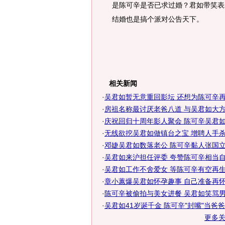
是陈可辛是否已求过婚？君如带笑表
结婚也是搞个派对公告天下。
相关新闻
·
吴君如暂无意重回影坛 还想为陈可辛
·
房祖名称最讨厌老爸八道 与吴君如大方逛
·
庆祝回归十周年影人聚会 陈可辛吴君如夫
·
无线欲挖吴君如做镇台之宝 增聘人手
·
邓婕吴君如数落老公 陈可辛黏人张国立严
·
吴君如来沪担任评委 夸赞陈可辛相当自
·
吴君如工作不舍爱女 等陈可辛有空再生宝
·
章小蕙爆吴君如怀孕趣事 自己准备再怀
·
陈可辛被偷拍与美女进餐 吴君如笑骂男
·
吴君如41岁诞千金 陈可辛"封嘴"当爸爸
更多