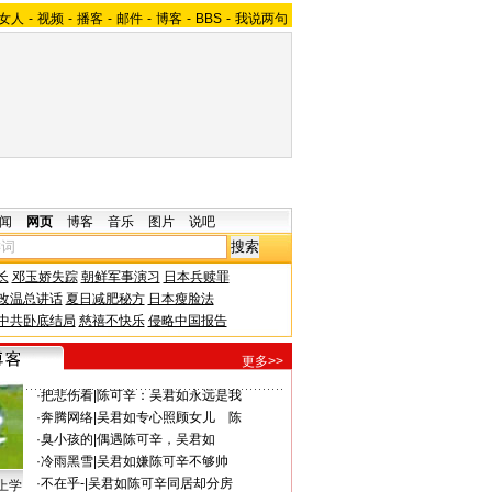
女人
-
视频
-
播客
-
邮件
-
博客
-
BBS
-
我说两句
闻
网页
博客
音乐
图片
说吧
长
邓玉娇失踪
朝鲜军事演习
日本兵赎罪
改温总讲话
夏日减肥秘方
日本瘦脸法
中共卧底结局
慈禧不快乐
侵略中国报告
更多>>
·
把悲伤看
|
陈可辛：吴君如永远是我
·
奔腾网络
|
吴君如专心照顾女儿 陈
·
臭小孩的
|
偶遇陈可辛，吴君如
·
冷雨黑雪
|
吴君如嫌陈可辛不够帅
·
不在乎-
|
吴君如陈可辛同居却分房
上学