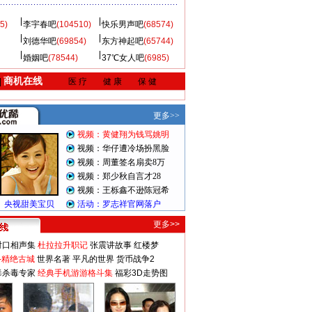
5)
李宇春吧
(104510)
快乐男声吧
(68574)
刘德华吧
(69854)
东方神起吧
(65744)
婚姻吧
(78544)
37℃女人吧
(6985)
商机在线
|
医 疗
健 康
保 健
更多>>
对口相声集
杜拉拉升职记
张震讲故事
红楼梦
-精绝古城
世界名著
平凡的世界
货币战争2
毒杀毒专家
经典手机游游格斗集
福彩3D走势图