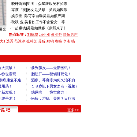
·
晓轩听雨
|
组图：众星狂欢吴君如陈
·
零度『视
|
抱女见父母 吴君如因陈
·
娱乐圈-
|
陈可辛自曝吴君如预产期
·
秋秋-业
|
吴君如工作不舍爱女 等
·
一起赚钱
|
吴君如做客《康熙来了》
曝光
热点标签：
刘德华
冯小刚
蔡少芬
快乐男声
大s
选秀
范冰冰
张柏芝
苏醒
郑钧
春晚
李湘
搞
说 吧
更多>>