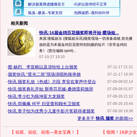
相关新闻
快讯:16届金鸡百花颁奖即将开始 暖场短...
来源:搜狐娱乐 (搜狐娱乐讯)颁奖现场一切准备就绪,首先播
放的是为本届金鸡百花奖特别拍摄的短片《非常金鸡任
务》 (责任编辑:spirit)...
07-10-27 19:20
·
图:杨烈、李宣榕以及澎恰恰上台颁奖
07-11-17 21:21
·
颁奖快讯:"星光二班"现场演唱热辣串烧
07-11-17 19:34
·
快讯:颁奖礼放《色戒》片段 李安在掌声中登台
07-09-09 02:14
·
快讯:颁奖典礼开始 斯蒂芬尼娅-桑德雷莉致辞
07-09-09 01:07
·
快讯:李少红为陈坤富大龙颁奖
07-08-26 21:12
·
快讯:郑佩佩 何平 归亚蕾和顾长卫颁奖
07-08-26 20:44
·
快讯:章子怡为优秀少儿童牛影片奖获得者颁奖
07-08-26 19:38
更多关于
快讯 颁奖
的新闻>>
【
祛斑、祛痘、祛疮—美女宝典！
】
【
惊闻！18岁少女