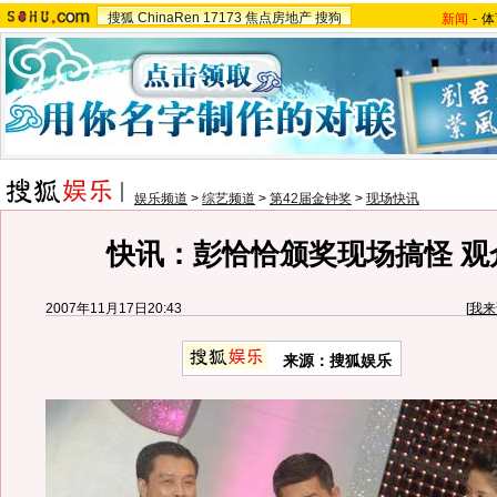
搜狐
ChinaRen
17173
焦点房地产
搜狗
新闻
-
体
娱乐频道
>
综艺频道
>
第42届金钟奖
>
现场快讯
快讯：彭恰恰颁奖现场搞怪 观
2007年11月17日20:43
[
我来
来源：搜狐娱乐