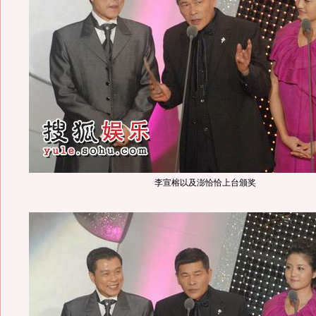
李宣榕以及澎恰恰上台颁奖