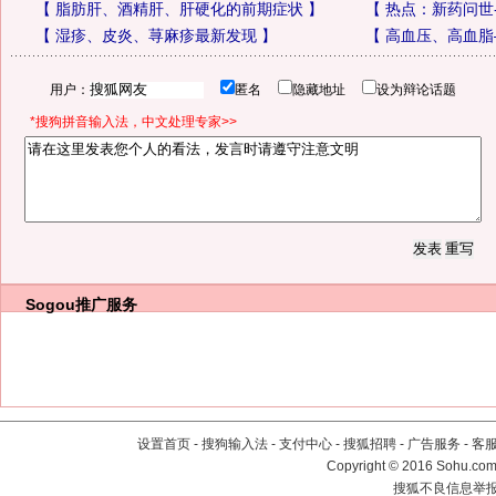
【
脂肪肝、酒精肝、肝硬化的前期症状
】
【
热点：新药问世
【
湿疹、皮炎、荨麻疹最新发现
】
【
高血压、高血脂
用户：
匿名
隐藏地址
设为辩论话题
*搜狗拼音输入法，中文处理专家>>
Sogou推广服务
设置首页
-
搜狗输入法
-
支付中心
-
搜狐招聘
-
广告服务
-
客
Copyright
©
2016 Sohu.com 
搜狐不良信息举