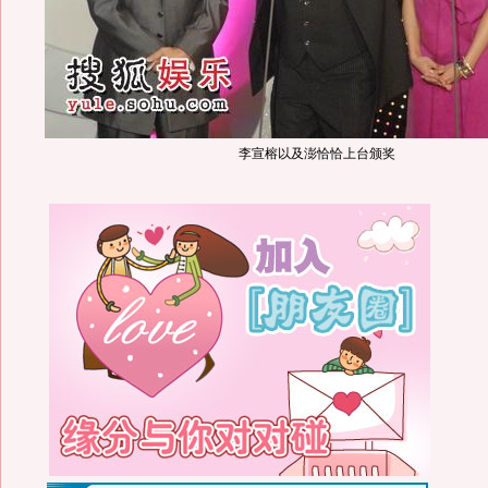
李宣榕以及澎恰恰上台颁奖