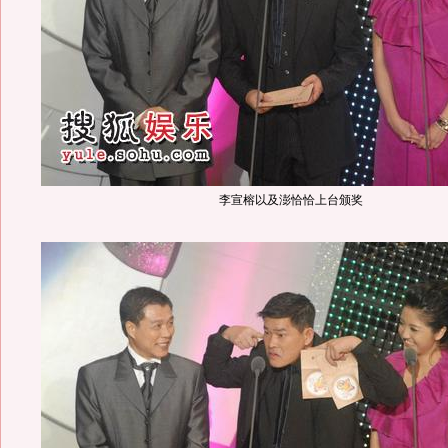
李宣榕以及澎恰恰上台颁奖