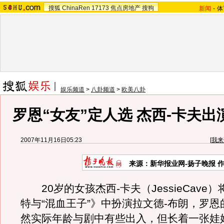
搜狐
ChinaRen
17173
焦点房地产
搜狗
新闻
-
体
娱乐频道
>
八卦频道
>
欧美八卦
罗恩“女友”定人选 杰西-卡夫出演
2007年11月16日05:23
[
我来
来源：新华报业网-扬子晚报 
20岁的女孩杰西-卡夫（JessieCave）
特与“混血王子”》中扮演拉文德-布朗，罗恩的
然实际年龄与剧中有些出入，但长着一张娃