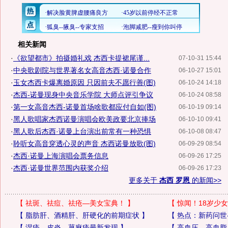
相关新闻
·
《欲望都市》拍摄婚礼戏 杰西卡提裙尾谨...
07-10-31 15:44
·
中央歌剧院与世界著名女高音杰西·诺曼合作
06-10-27 15:01
·
玉女杰西卡爆离婚原因 只因前夫不愿行善(图)
06-10-24 14:18
·
杰西-诺曼现身中央音乐学院 大师点评引争议
06-10-24 08:58
·
第一女高音杰西-诺曼首场啥歌都应付自如(图)
06-10-19 09:14
·
黑人歌唱家杰西诺曼演唱会欧美政要北京捧场
06-10-10 09:41
·
黑人歌后杰西·诺曼上台演出前常有一种恐惧
06-10-08 08:47
·
聆听女高音穿透心灵的声音 杰西诺曼放歌(图)
06-09-29 08:54
·
杰西·诺曼上海演唱会票务信息
06-09-26 17:25
·
杰西·诺曼世界范围内获奖介绍
06-09-26 17:23
更多关于
杰西 罗恩
的新闻>>
【
祛斑、祛痘、祛疮—美女宝典！
】
【
惊闻！18岁少女
【
脂肪肝、酒精肝、肝硬化的前期症状
】
【
热点：新药问世
【
湿疹、皮炎、荨麻疹最新发现
】
【
高血压、高血脂