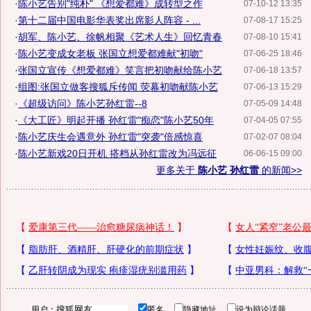
·
陈小艺告别"纯朴" 《想爱都难》成转型之作
07-10-12 13:35
·
第十二届中国电影华表奖出席影人阵容 - ...
07-08-17 15:25
·
胡军、陈小艺、徐帆相聚《艺术人生》回忆青春
07-08-10 15:41
·
陈小艺变成女老板 张国立想爱都难献"初吻"
07-06-25 18:46
·
张国立宣传《想爱都难》笑言把初吻献给陈小艺
07-06-18 13:57
·
组图:张国立做客搜狐斥传闻 荧幕初吻献陈小艺
07-06-13 15:29
·
《超级访问》陈小艺孙红雷--8
07-05-09 14:48
·
《大工匠》明起开播 孙红雷"痴恋"陈小艺50年
07-04-05 07:55
·
陈小艺庆生会遇意外 孙红雷"突袭"倍感惊喜
07-02-07 08:04
·
陈小艺新戏20日开机 搭档从孙红雷改为冯远征
06-06-15 09:00
更多关于
陈小艺 孙红雷
的新闻>>
用户：
匿名
隐藏地址
设为辩论话题