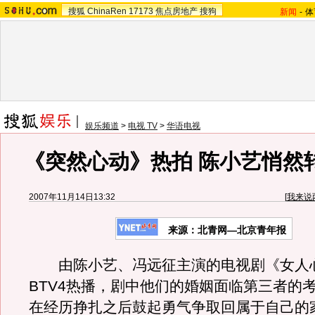
搜狐
ChinaRen
17173
焦点房地产
搜狗
新闻
-
体
娱乐频道
>
电视 TV
>
华语电视
《突然心动》热拍 陈小艺悄然
2007年11月14日13:32
[
我来说
来源：北青网—北京青年报
由陈小艺、冯远征主演的电视剧《女人
BTV4热播，剧中他们的婚姻面临第三者的
在经历挣扎之后鼓起勇气争取回属于自己的