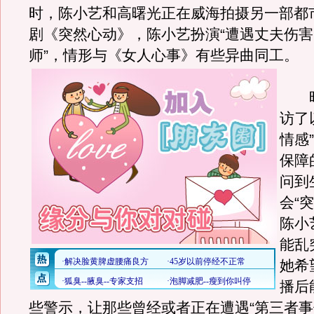
时，陈小艺和高曙光正在威海拍摄另一部都
剧《突然心动》，陈小艺扮演“遭遇丈夫伤
师”，情形与《女人心事》有些异曲同工。
昨
访了
情感
保障
问到
会“
陈小
能乱
她希
播后
些警示，让那些曾经或者正在遭遇“第三者事