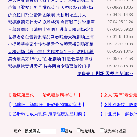
·
澳大利亚舞台剧《牧羊人之妻》天桥剧场上演
07-10-26 20:15
·
芭蕾《梁祝》男旦跳祝英台 天桥剧场连演7场
07-08-29 10:05
·
萨克拉门托芭蕾舞团献演 天桥剧场五月大...
07-04-25 14:38
·
郭德纲德云社天桥剧场将演:今夜我们只说相声
07-04-05 11:24
·
三幕歌舞剧《清明上河图》进京天桥剧场公演
07-03-05 09:23
·
世界著名芭蕾舞剧精品新春晚会天桥剧场上演
07-01-15 10:55
·
小提琴演奏家李传韵携天价名琴天桥剧场亮相
06-12-30 09:08
·
天桥剧场《狼与羊》为俄罗斯年三部话剧压轴
06-05-29 10:45
·
票价最高才180元 "百花剧场"打造低票价阵地
06-05-07 01:58
·
郭德纲携妻进天桥 将办两台专场票价没门槛
06-02-08 15:08
更多关于
剧场 天桥
的新闻>>
用户：
匿名
隐藏地址
设为辩论话题