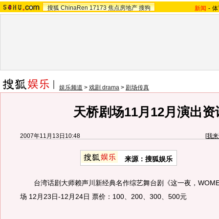
搜狐
ChinaRen
17173
焦点房地产
搜狗
新闻
-
体
娱乐频道
>
戏剧 drama
>
剧场传真
天桥剧场11月12月演出资
2007年11月13日10:48
[
我来
来源：搜狐娱乐
台湾话剧大师赖声川新经典名作综艺舞台剧《这一夜，WOME
场 12月23日-12月24日 票价：100、200、300、500元