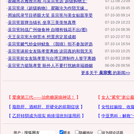
·
瞿颖黑衣雅致亮相 与吴宗宪选"超级购物王"
07-11-08 23:09
·
吴宗宪录《超级购物》 瞿颖沦为作陪无缘...
07-11-05 09:45
·
周渝民录节目挤眼大笑 吴宗宪与美女贴面享受
07-10-30 09:14
·
吴宗宪冒牌当镇长 坐享三美羡煞真尊
07-10-29 10:23
·
吴宗宪转战广州做食神 自嘲有钱花不出(图)
07-10-24 08:36
·
天王吴宗宪大倒苦水 想置房定居成都
07-10-22 07:53
·
吴宗宪赌气炒金钟鱿鱼 《我猜》拒不参加评选
07-10-14 16:54
·
吴宗宪谈前女友陈孝萱离婚:这回真的和我无关
07-10-03 10:25
·
吴宗宪前女友陈孝萱与台湾王牌制作人签字离婚
07-10-03 10:06
·
吴宗宪力挺陈孝萱 盼外人不要打扰她幸福婚姻
06-06-28 09:56
更多关于
吴宗宪
的新闻>>
用户：
匿名
隐藏地址
设为辩论话题