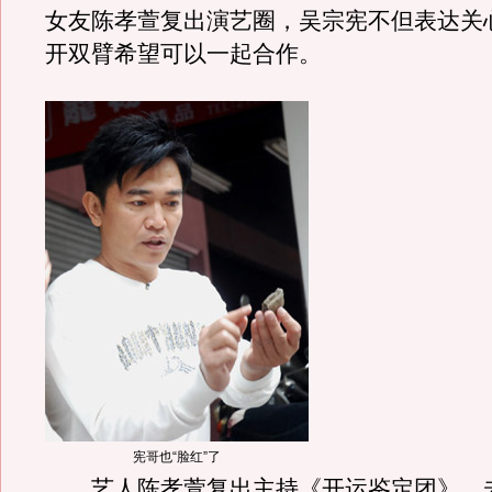
女友陈孝萱复出演艺圈，吴宗宪不但表达关
开双臂希望可以一起合作。
宪哥也“脸红”了
艺人陈孝萱复出主持《开运鉴定团》，