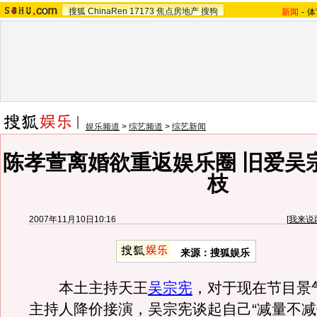
搜狐
ChinaRen
17173
焦点房地产
搜狗
新闻
-
体
娱乐频道
>
综艺频道
>
综艺新闻
陈孝萱离婚欲重返娱乐圈 旧爱吴
枝
2007年11月10日10:16
[
我来说
来源：搜狐娱乐
本土主持天王
吴宗宪
，对于现在节目景
主持人降价接演，吴宗宪谈起自己“减量不减