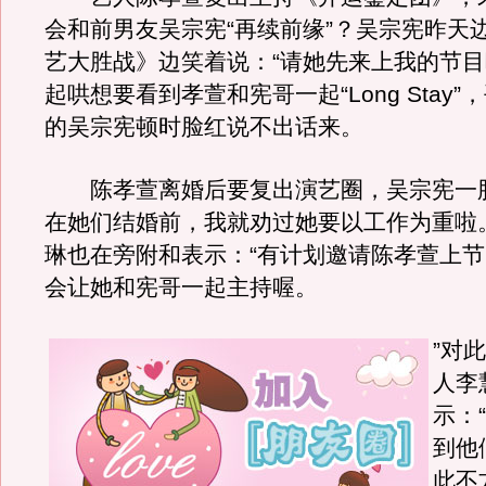
会和前男友吴宗宪“再续前缘”？吴宗宪昨天
艺大胜战》边笑着说：“请她先来上我的节目
起哄想要看到孝萱和宪哥一起“Long Stay
的吴宗宪顿时脸红说不出话来。
陈孝萱离婚后要复出演艺圈，吴宗宪一脸
在她们结婚前，我就劝过她要以工作为重啦
琳也在旁附和表示：“有计划邀请陈孝萱上
会让她和宪哥一起主持喔。
”对
人李
示：
到他
此不