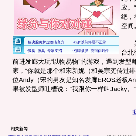
应。
绝，
空间
吴
台北
前进发廊大玩“以物易物”的游戏，遇到发型
家，“你就是那个和宋新妮（和吴宗宪传过
位Andy（宋的男友是知名发廊EROS老板An
果被发型师吐槽说：“我跟你一样叫Jacky。”
[
相关新闻