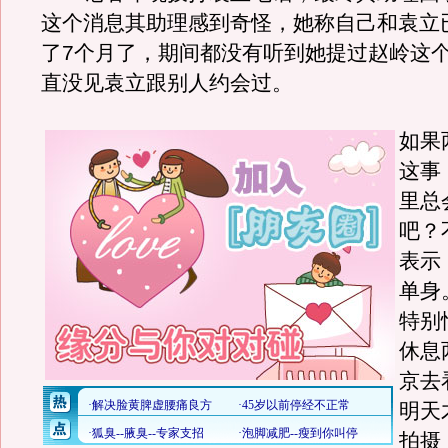
这个消息其助理感到奇怪，她称自己和袁立
了7个月了，期间都没有听到她提过赵岭这
直没见袁立跟别人约会过。
如果
这事
里总
吧？
表示
单身
特别
休息
京去
明天
拍摄