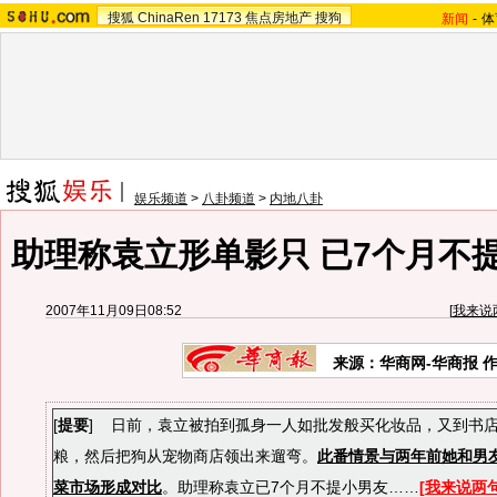
搜狐
ChinaRen
17173
焦点房地产
搜狗
新闻
-
体
娱乐频道
>
八卦频道
>
内地八卦
助理称袁立形单影只 已7个月不
2007年11月09日08:52
[
我来说
来源：华商网-华商报 
[
提要
] 日前
，袁立被拍到孤身一人如批发般买化妆品，又到书
粮，然后把狗从宠物商店领出来遛弯。
此番情景与两年前她和男
菜市场形成对比
。助理称袁立已7个月不提小男友
……
[
我来说两