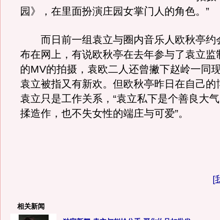
园》，在里面扮演庄园女掌门人的角色。”
而日前一组袁立与圈内音乐人欧秋亭约
布在网上，有说欧秋亭在去年参与了袁立监
的MV的拍摄，袁欧二人还曾撇下赵岭一同
袁立被指又有新欢。但欧秋亭昨日在自己的
袁立只是工作关系，“袁立私下是个善良大
揉造作，也不失女性的端庄与可爱”。
[
相关新闻