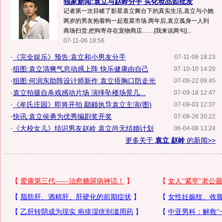
独家新闻:袁立与赵岭分手 买化妆品如批发
记者第一次目睹了影星袁立舞台下的真实生活,袁立与小她
两岁的男友抱着狗一起逛菜市场.两年后,袁立孤身一人到
商场扫货,把狗寄存在宠物商店……[我来说两句]...
07-11-06 18:56
·
《完全娱乐》预告:袁立和小男友分手
07-11-06 18:23
·
组图:袁立清爽气息动感上阵 快乐健康由自己
07-10-10 14:20
·
组图:何润东助阵设计师新作 袁立捂胸口防走光
07-09-22 09:45
·
袁立拍摄自杀戏感动片场 演绎坠楼场景几...
07-09-18 12:47
·
《牟氏庄园》即将开拍 鄢颇执导袁立主演(图)
07-09-03 12:37
·
快讯:袁立侯勇为优秀编剧奖开奖
07-08-26 20:22
·
《大校女儿》结识男友赵岭 袁立尚无结婚计划
06-04-08 13:24
更多关于
袁立 赵岭
的新闻>>