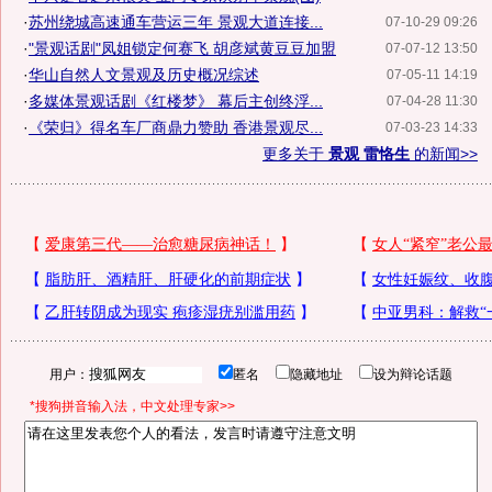
·
苏州绕城高速通车营运三年 景观大道连接...
07-10-29 09:26
·
"景观话剧"凤姐锁定何赛飞 胡彦斌黄豆豆加盟
07-07-12 13:50
·
华山自然人文景观及历史概况综述
07-05-11 14:19
·
多媒体景观话剧《红楼梦》 幕后主创终浮...
07-04-28 11:30
·
《荣归》得名车厂商鼎力赞助 香港景观尽...
07-03-23 14:33
更多关于
景观 雷恪生
的新闻>>
用户：
匿名
隐藏地址
设为辩论话题
*搜狗拼音输入法，中文处理专家>>