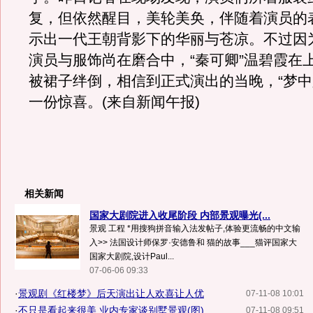
复，但依然醒目，美轮美奂，伴随着演员的
示出一代王朝背影下的华丽与苍凉。不过因
演员与服饰尚在磨合中，“秦可卿”温碧霞在
被裙子绊倒，相信到正式演出的当晚，“梦中
一份惊喜。(来自新闻午报)
相关新闻
国家大剧院进入收尾阶段 内部景观曝光(...
景观 工程 *用搜狗拼音输入法发帖子,体验更流畅的中文输
入>> 法国设计师保罗·安德鲁和 猫的故事___猫评国家大
国家大剧院,设计Paul...
07-06-06 09:33
·
景观剧《红楼梦》后天演出让人欢喜让人优
07-11-08 10:01
·
不只是看起来很美 业内专家谈别墅景观(图)
07-11-08 09:51