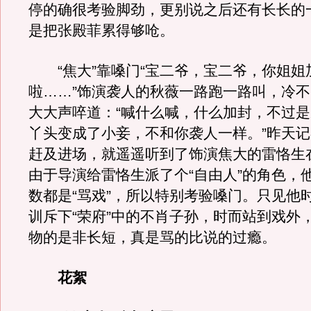
停的确很考验脚劲，更别说之后还有长长的
是把张殿菲累得够呛。
“焦大”靠嗓门“宝二爷，宝二爷，你姐姐
啦……”饰演袭人的秋薇一路跑一路叫，冷
大大声啐道：“喊什么喊，什么加封，不过
丫头变成了小妾，不和你袭人一样。”昨天
赶及进场，就遥遥听到了饰演焦大的雷恪生
由于导演给雷恪生派了个“自由人”的角色，
数都是“骂戏”，所以特别考验嗓门。只见他
训斥下“荣府”中的不肖子孙，时而站到戏外
物的是非长短，真是骂的比说的过瘾。
花絮