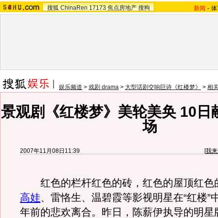
搜狐
ChinaRen
17173
焦点房地产
搜狗
新闻
-
体
娱乐频道
>
戏剧 drama
>
大型话剧交响巨诗《红楼梦》
>
相
景观剧《红楼梦》美轮美奂 10日
场
2007年11月08日11:39
[
我来
红色的栏杆红色的砖，红色的屋顶红色
高娃
、雷恪生、温碧霞等影视明星在“红楼”
年前的悲欢离合。昨日，陈薪伊执导的明星