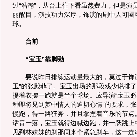
过“浩瀚”，从台上往下看虽然费力，但是演
丽醒目，演技功力深厚，饰演的剧中人可圈
球。
台前
“宝玉”靠脚劲
要说昨日排练运动量最大的，莫过于饰演
玉”的张殿菲了。宝玉出场的那段戏少说排了
提着衣摆一跑就是半个球场。应导演“宝玉
种即将见到梦中情人的迫切心情”的要求，
慢跑，得一路狂奔，并且拿捏着音乐的节点
话音一落，宝玉就得边喊边跑，并一跃跳上
见到林妹妹的刹那间来个紧急刹车，这一连