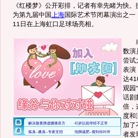
《红楼梦》公开彩排，记者有幸先睹为快。
为第九届中国
上海
国际艺术节闭幕演出之一
11日在上海虹口足球场亮相。
或
数演
尝试
表演
达4
观园
话剧
倍，
度和
加了
者发