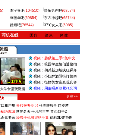
5)
李宇春吧
(104510)
快乐男声吧
(68574)
刘德华吧
(69854)
东方神起吧
(65744)
婚姻吧
(78544)
37℃女人吧
(6985)
商机在线
|
医 疗
健 康
保 健
视频：越狱第三季6集中文
视频：校园学生情侣遭偷拍
视频：胡兵新加坡疯狂裸奔
视频：小姐醉酒骂街打警察
视频：征婚美女富豪现真容
视频：周董唱新歌紧张忘词
大学食堂玩激情
更多>>
对口相声集
杜拉拉升职记
张震讲故事
红楼梦
-精绝古城
世界名著
平凡的世界
货币战争2
毒杀毒专家
经典手机游游格斗集
福彩3D走势图