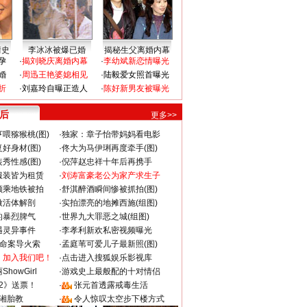
情史
李冰冰被爆已婚
揭秘生父离婚内幕
孕
·
揭刘晓庆离婚内幕
·
李幼斌新恋情曝光
婚
·
周迅王艳婆媳相见
·
陆毅爱女照首曝光
折
·
刘嘉玲自曝正造人
·
陈好新男友被曝光
 后
更多>>
喂猕猴桃(图)
·
独家：章子怡带妈妈看电影
好身材(图)
·
佟大为马伊琍再度牵手(图)
秀性感(图)
·
倪萍赵忠祥十年后再携手
服装皆为租赁
·
刘涛富豪老公为家产求生子
颜乘地铁被拍
·
舒淇醉酒瞬间惨被抓拍(图)
做活体解剖
·
实拍漂亮的地摊西施(组图)
的暴烈脾气
·
世界九大罪恶之城(组图)
遇灵异事件
·
李孝利新欢私密视频曝光
成命案导火索
·
孟庭苇可爱儿子最新照(图)
：加入我们吧！
·
点击进入搜狐娱乐影视库
howGirl
·
游戏史上最般配的十对情侣
2》送票！
·
张元首透露戒毒生活
湘胎教
·
令人惊叹太空步下楼方式