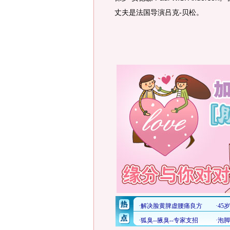
丈夫是法国导演吕克-贝松。