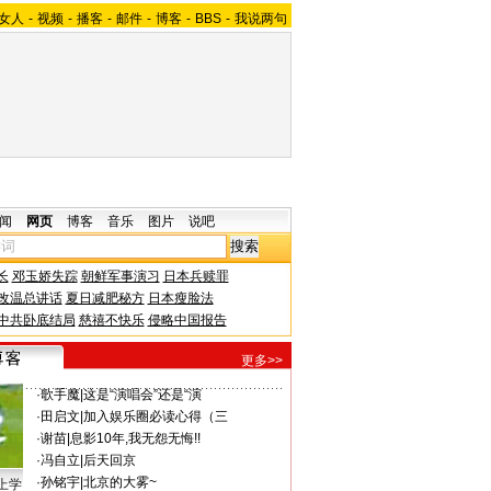
女人
-
视频
-
播客
-
邮件
-
博客
-
BBS
-
我说两句
闻
网页
博客
音乐
图片
说吧
长
邓玉娇失踪
朝鲜军事演习
日本兵赎罪
改温总讲话
夏日减肥秘方
日本瘦脸法
中共卧底结局
慈禧不快乐
侵略中国报告
更多>>
·
歌手魔
|
这是“演唱会”还是“演
·
田启文
|
加入娱乐圈必读心得（三
·
谢苗
|
息影10年,我无怨无悔!!
·
冯自立
|
后天回京
·
孙铭宇
|
北京的大雾~
上学