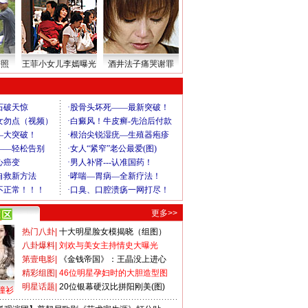
密照
王菲小女儿李嫣曝光
酒井法子痛哭谢罪
更多>>
热门八卦
|
十大明星脸女模揭晓（组图）
八卦爆料
|
刘欢与美女主持情史大曝光
第壹电影
|
《金钱帝国》：王晶没上进心
精彩组图
|
46位明星孕妇时的大胆造型图
明星话题
|
20位银幕硬汉比拼阳刚美(图)
撞衫