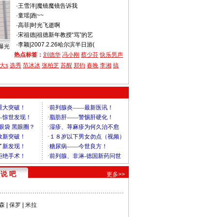
·
王雪洋
|
魔镜魔镜告诉我
·
童瑶
|
跑~~
·
高菲
|
时光飞逝啊
·
宋祖德
|
祖德新年教授“骂”的艺
·
李颖
|
2007.2.26哈尔滨半日游(
曝光
热点标签：
刘德华
冯小刚
蔡少芬
快乐男声
大s
选秀
范冰冰
张柏芝
苏醒
郑钧
春晚
李湘
搞
说 吧
更多>>
森
|
保罗
|
米拉