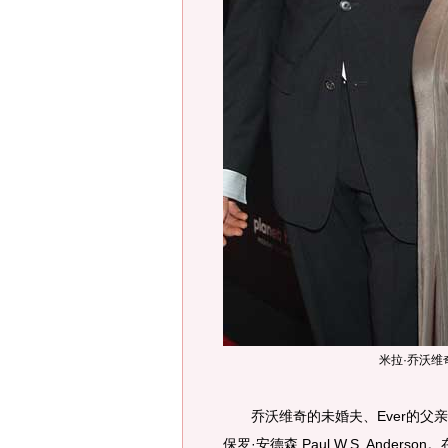
米拉·乔沃维
乔沃维奇的未婚夫、Ever的父亲
保罗·安德森 Paul W.S. And