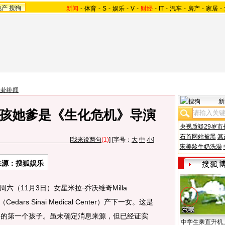
地产
搜狗
新闻
-
体育
-
S
-
娱乐
-
V
-
财经
-
IT
-
汽车
-
房产
-
家居
-
八卦绯闻
新
 孩她爹是《生化危机》导演
央视质疑29岁市
石首网站被黑
篡
[
我来说两句
(1)
] [字号：
大
中
小
]
宋美龄牛奶洗澡
来源：搜狐娱乐
11月3日）女星米拉·乔沃维奇Milla
dars Sinai Medical Center）产下一女。这是
手的第一个孩子。虽未确定消息来源，但已经证实
中学生乘直升机