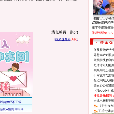
揭田壮壮徐帆
·
赵薇被爆已经怀
·
李宇春爆遭母逼
(责任编辑：张少)
·
圣诞节明信片八
[
我来说两句
(1条)
]
茶 余 饭
·
何炅获地产大亨
·
陈慧琳产后恢复
·
殷桃街头休闲装
·
范冰冰红地毯
·
姚晨与老公素
·
日军竟拿战俘
·
盘点网坛大腕
·
美女办公室遭
·
《Nobody》
·
搜狐娱乐招聘
·
台北电玩展靓丽S
·
《变形金刚
·
王岳伦爆李