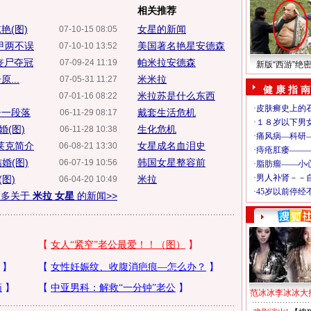
相关推荐
艳(图)
女星的新闻
07-10-15 08:05
甲两不误
美国著名艳星安德森
07-10-10 13:52
丧尸夺冠
帕米拉安德森
07-09-24 11:19
新版“西游”绝
...
米米拉
07-05-31 11:27
健 康 指 南
米拉苏是什么东西
07-01-16 08:22
告一段落
戴套生活危机
06-11-29 08:17
(图)
生化危机
06-11-28 10:38
莱克简介
女星成名血泪史
06-08-21 13:30
婚(图)
韩国女星整容前
06-07-19 10:56
图)
米拉
06-04-20 10:49
更多关于
米拉 女星
的新闻>>
范冰冰李冰冰大