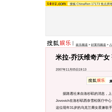
搜狐
ChinaRen
17173
焦点房
娱乐频道
>
好莱坞频道
>
米拉-乔沃维奇产女
2007年11月05日19:13
据路透社来自洛杉矶的消息，上周六（
Jovovich在洛杉矶西奈雪松医疗中心（Ce
这位现年31岁的乌克兰裔女星兼歌