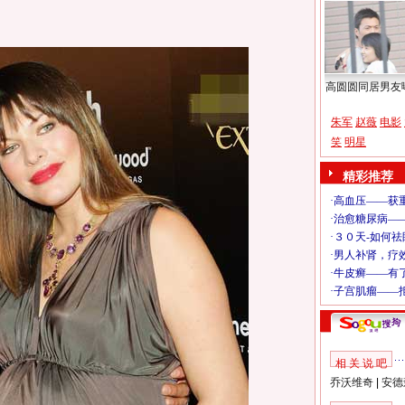
高圆圆同居男友
朱军
赵薇
电影
笑
明星
精彩推荐
相 关 说 吧
乔沃维奇
|
安德