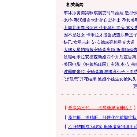
相关新闻
·
李冰冰黄奕梁咏琪演变时尚娃娃 造型惊
·
米拉-乔沃维奇大肚仍自驾外出 孕检美
·
上周北美票房综述:生化危机抬头 索女
·
因不是处女 卡米拉才没当成查尔斯王子原
·
快讯:女星吉莉安-安德森亮相星光大道
·
大胸女星帕梅拉安德森离婚 折腾婚姻
·
波霸帕米拉安德森新婚四个月后宣告离婚
·
美国电影《好莱坞庄园》主演:本-艾弗
·
波霸帕米拉-安德森将与摇滚小子下周结
·
"汤凯恋"开花结果 波姬小丝生女抢风头(