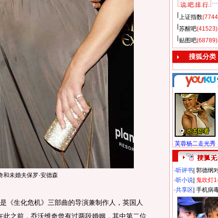
说 吧 排 行
上证指数
(7744
苏醒吧
(41523)
贴图吧
(68789)
搜狐分类
芙蓉杨二走光秀
·
听评书
|
郭德纲
奇和未婚夫保罗·安德森
·
听小说
|
鬼吹灯1
·
共享区
|
手机病
是《生化危机》三部曲的导演兼制作人，英国人
erson。在此之前，乔沃维奇曾有过两段婚姻，其中第二位