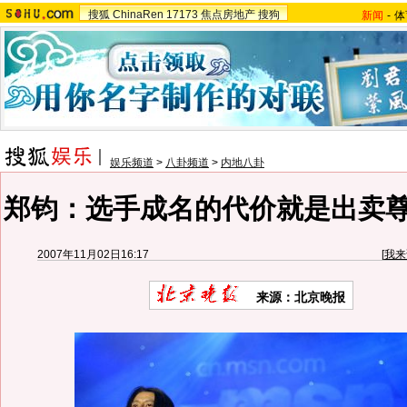
搜狐
ChinaRen
17173
焦点房地产
搜狗
新闻
-
体
娱乐频道
>
八卦频道
>
内地八卦
郑钧：选手成名的代价就是出卖尊
2007年11月02日16:17
[
我来
来源：北京晚报