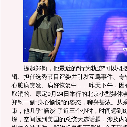
提起郑钧，他最近的“行为轨迹”可以概括
辑、担任选秀节目评委并引发互骂事件、专
心脏病突发、病好恢复中……昨天下午，因
取消的、原定9月24日举行的北京小型媒体
郑钧一副“身心愉悦”的姿态，聊兴甚浓。从
束，他几乎“畅谈”了近三个小时，时间远到
境，空间远到美国的总统大选话题，涉及内