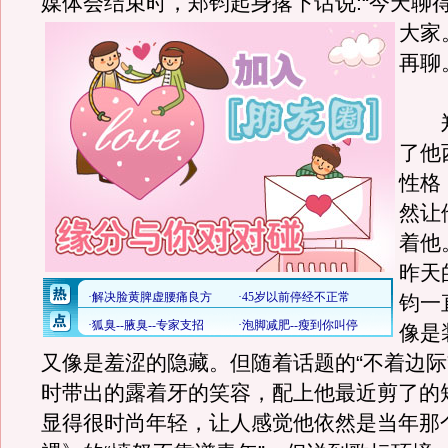
媒体会结束时，郑钧起身撂下话说:“今天聊
大家
再聊
郑
了他
性格
然让
着他
昨天
钧一
像是
又像是羞涩的隐藏。但随着话题的“不着边际
时带出的露着牙的笑容，配上他最近剪了的
显得很时尚年轻，让人感觉他依然是当年那