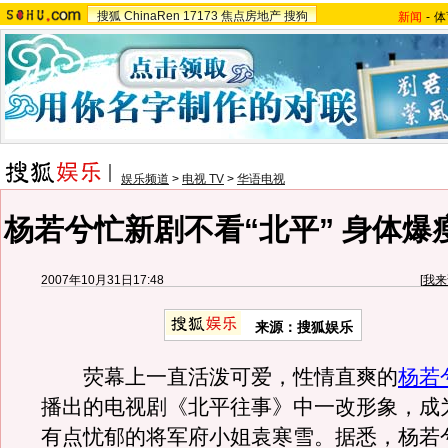
搜狐
ChinaRen
17173
焦点房地产
搜狗
新闻
-
体
娱乐频道
>
电视 TV
>
华语电视
杨若兮忙新剧不看“北平” 身体爆
2007年10月31日17:48
[
我来
来源：搜狐娱乐
荧幕上一直活泼可爱，性情直爽的
杨若
播出的电视剧《北平往事》中一改形象，成
有点忧郁的将军府小姐袁寒雪。据悉，杨若