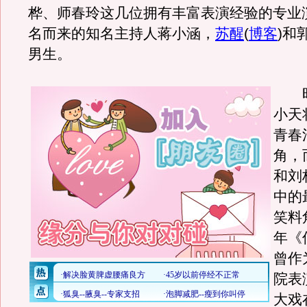
桦、师春玲这几位拥有丰富表演经验的专业
名而来的知名主持人蒋小涵，
苏醒
(
博客
)
和
男生。
时
小天
青春
角，
和刘
中的
笑料
年《
曾作
院表
大戏