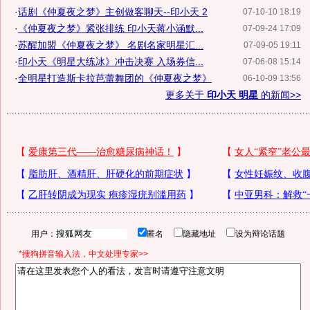
·
话剧《仲夏夜之梦》主创做客聊天--印小天 2
07-10-10 18:19
·
《仲夏夜之梦》紧张排练 印小天蒋小涵默...
07-09-24 17:09
·
苏醒加盟《仲夏夜之梦》 名剧名家明星汇...
07-09-05 19:11
·
印小天《明星大练冰》冲击决赛 入场券信...
07-06-08 15:14
·
全明星打造斯卡拉芭蕾舞团的《仲夏夜之梦》
06-10-09 13:56
更多关于
印小天 明星
的新闻>>
用户：
匿名
隐藏地址
设为辩论话题
*搜狗拼音输入法，中文处理专家>>