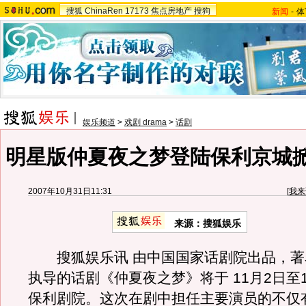
搜狐
ChinaRen
17173
焦点房地产
搜狗
新闻
-
体
娱乐频道
>
戏剧 drama
>
话剧
明星版仲夏夜之梦登陆保利京城
2007年10月31日11:31
[
我来
来源：搜狐娱乐
搜狐娱乐讯 由中国国家话剧院出品，著
执导的话剧《仲夏夜之梦》将于 11月2日至
保利剧院。这次在剧中担任主要演员的不仅