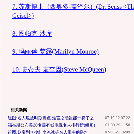
7. 苏斯博士（西奥多-盖泽尔）
(Dr. Seuss <T
Geisel>)
8. 图帕克
-
沙库
9. 玛丽莲
-
梦露
(Marilyn Monroe)
10.
史蒂夫
-
麦奎因(
Steve McQueen)
相关新闻
·
组图:名人尴尬时刻盘点 难言之隐岂能一挠了之
07-10-12 07:22
·
福布斯公布美20名最有钱电视名人排行榜(组图)
07-09-29 11:58
·
组图:赵宝刚李少红李冰冰等名人眼中的陈坤
07-08-27 16:09