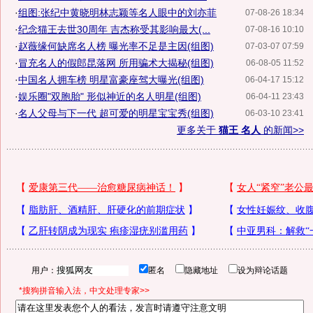
·
组图:张纪中黄晓明林志颖等名人眼中的刘亦菲
07-08-26 18:34
·
纪念猫王去世30周年 吉杰称受其影响最大(...
07-08-16 10:10
·
赵薇缘何缺席名人榜 曝光率不足是主因(组图)
07-03-07 07:59
·
冒充名人的假郎昆落网 所用骗术大揭秘(组图)
06-08-05 11:52
·
中国名人拥车榜 明星富豪座驾大曝光(组图)
06-04-17 15:12
·
娱乐圈"双胞胎" 形似神近的名人明星(组图)
06-04-11 23:43
·
名人父母与下一代 超可爱的明星宝宝秀(组图)
06-03-10 23:41
更多关于
猫王 名人
的新闻>>
用户：
匿名
隐藏地址
设为辩论话题
*搜狗拼音输入法，中文处理专家>>