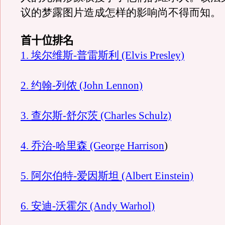
议的梦露图片造成怎样的影响尚不得而知。
首十位排名
1. 埃尔维斯-普雷斯利
(Elvis Presley)
2.
约翰
-
列侬
(John Lennon)
3. 查尔斯
-
舒尔茨
(Charles Schulz)
4. 乔治
-
哈里森
(George Harrison
)
5. 阿尔伯特
-
爱因斯坦
(Albert Einstein)
6. 安迪
-
沃霍尔
(Andy Warhol)