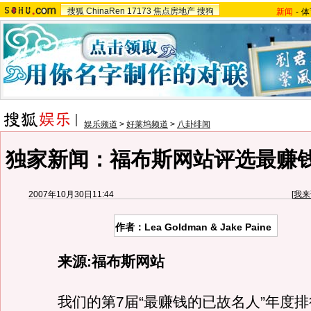
搜狐
ChinaRen
17173
焦点房地产
搜狗
新闻
-
体
娱乐频道
>
好莱坞频道
>
八卦绯闻
独家新闻：福布斯网站评选最赚
2007年10月30日11:44
[
我来
作者：Lea Goldman & Jake Paine
来源:福布斯网站
我们的第7届“最赚钱的已故名人”年度排