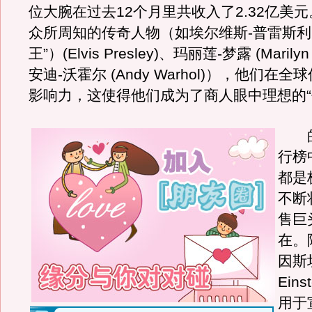
位大腕在过去12个月里共收入了2.32亿美
众所周知的传奇人物（如埃尔维斯-普雷斯利
王”）(Elvis Presley)、玛丽莲-梦露 (Marilyn
安迪-沃霍尔 (Andy Warhol)），他们在
影响力，这使得他们成为了商人眼中理想的“
的
行榜
都是
不断
售巨
在。
因斯坦 
Ein
用于