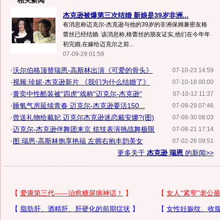
相关新闻
杰克逊被爆第三次结婚 新娘是39岁非洲...
有消息称迈克尔-杰克逊与他的39岁的非洲保姆兼密友格
蕾丝已经结婚. 该消息称,格蕾丝的朋友证实,他们在今年年
初完婚,在嫁给迈克尔之前...
07-09-29 01:59
·
沃尔伯格顶替瑞恩-高斯林出演《可爱的骨头》
07-10-23 14:59
·
视频:珍妮·杰克逊新片 《我们为什么结婚了》
07-10-18 00:00
·
黄奕中性酷装被"四虎"戏称"迈克尔-杰克逊"
07-10-12 11:37
·
睡氧气房延续青春 迈克尔-杰克逊要活150...
07-09-29 07:46
·
曾送礼物给戴妃 迈克尔杰克逊迷恋戴安娜?(图)
07-08-30 08:03
·
迈克尔-杰克逊伴舞团来京 炫技表演挑战舞极限
07-08-21 17:14
·
图:瑞恩-高斯林饱享艳福 左拥右抱丰韵美女
07-02-26 09:51
更多关于
杰克逊 瑞恩
的新闻>>