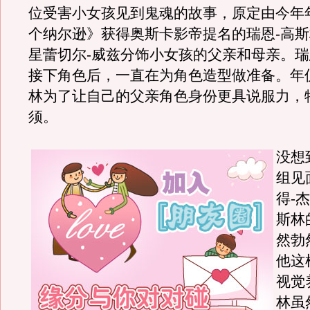
位受害小女孩见到鬼魂的故事，原定由今年
个纳尔逊》获得奥斯卡影帝提名的瑞恩-高
星蕾切尔-威兹分饰小女孩的父亲和母亲。瑞
接下角色后，一直在为角色造型做准备。年仅
林为了让自己的父亲角色身份更具说服力，
须。
没想
组见
得-
斯林
然勃
他这
视觉
林虽