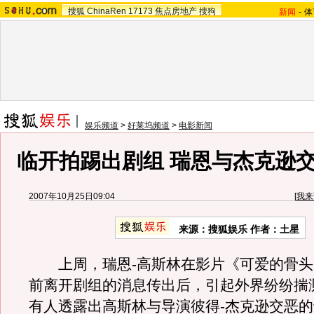
搜狐
ChinaRen
17173
焦点房地产
搜狗
新闻
-
体
娱乐频道
>
好莱坞频道
>
电影新闻
临开拍踢出剧组 瑞恩与杰克逊交
2007年10月25日09:04
[
我来
来源：搜狐娱乐 作者：土星
上周，瑞恩-高斯林在影片《可爱的骨头
前离开剧组的消息传出后，引起外界纷纷揣
有人透露出高斯林与导演彼得-杰克逊交恶