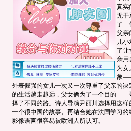
真实
无干
了一
父亲
儿小
了让
亲用
为女
象—
外表倔强的女儿一次又一次尊重了父亲的决
的生活越走越远，父女俩为了一个目的——
择了不同的路。诗人导演尹丽川选择用这样
一个很中国的故事。再结合她在法国学习的
影像语言很容易被欧洲人所认可。