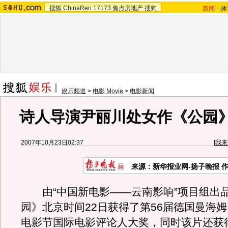
搜狐
ChinaRen
17173
焦点房地产
搜狗
新闻
-
体
娱乐频道
>
电影 Movie
>
电影新闻
诗人导演尹丽川处女作《公园
2007年10月23日02:37
[
我来
来源：新华报业网-扬子晚报 
由“中国新电影——云南影响”项目组出
园》北京时间22日获得了第56届德国曼海姆
电影节国际电影评论人大奖，同时该片还获