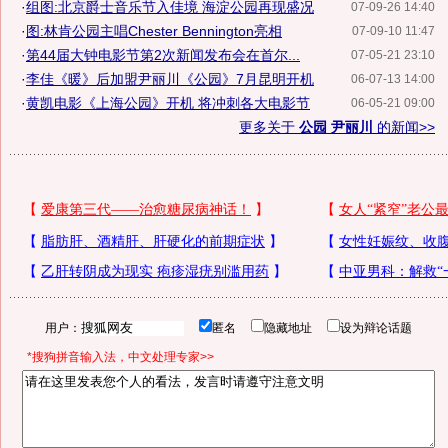
·
组图:北京爵士音乐节入佳境 海淀公园再现盛况
07-09-26 14:40
·
图:林肯公园主唱Chester Bennington亮相
07-09-10 11:47
·
第44届大钟电影节第2次新闻发布会在首尔...
07-05-21 23:10
·
李佳《暖》后加盟尹丽川《公园》7月昆明开机
06-07-13 14:00
·
黄凯电影《上海公园》开机 将冲刺各大电影节
06-05-21 09:00
更多关于
公园 尹丽川
的新闻>>
用户：
匿名
隐藏地址
设为辩论话题
*搜狗拼音输入法，中文处理专家>>