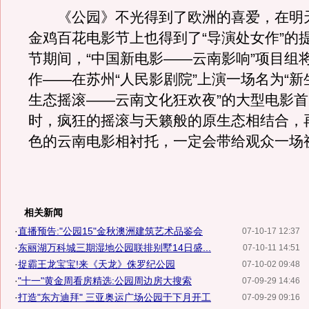
《公园》不光得到了欧洲的喜爱，在明
金鸡百花电影节上也得到了“导演处女作”的
节期间，“中国新电影——云南影响”项目组
作——在苏州“人民影剧院”上演一场名为“新
生态摇滚——云南文化狂欢夜”的大型电影
时，疯狂的摇滚与天籁般的原生态相结合，
色的云南电影相衬托，一定会带给观众一场
相关新闻
·
直播预告:"公园15"金秋澳洲建筑艺术品鉴会
07-10-17 12:37
·
东丽湖万科城三期湿地公园联排别墅14日盛...
07-10-11 14:51
·
捉霸王龙宝宝!来《天龙》侏罗纪公园
07-10-02 09:48
·
"十一"黄金周看房精选:公园周边房大搜索
07-09-29 14:46
·
打造"东方迪拜" 三亚奥运广场公园于下月开工
07-09-29 09:16