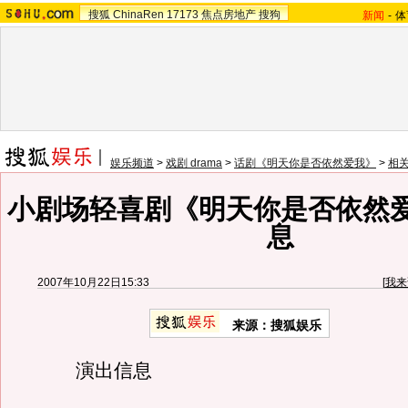
搜狐
ChinaRen
17173
焦点房地产
搜狗
新闻
-
体
娱乐频道
>
戏剧 drama
>
话剧《明天你是否依然爱我》
>
相
小剧场轻喜剧《明天你是否依然
息
2007年10月22日15:33
[
我来
来源：搜狐娱乐
演出信息