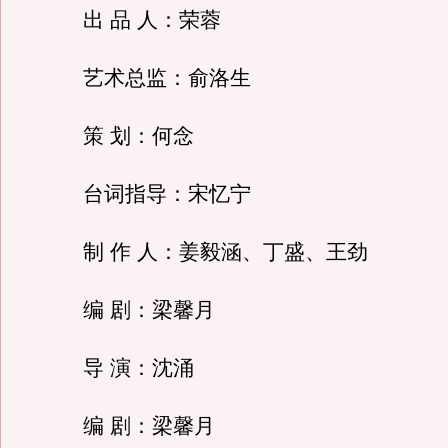
出 品 人：荣蓉
艺术总监：俞洛生
策 划：何念
台词指导：宋忆宁
制 作 人：姜毅涵、丁盛、王劲
编 剧：梁馨月
导 演：沈涌
编 剧：梁馨月