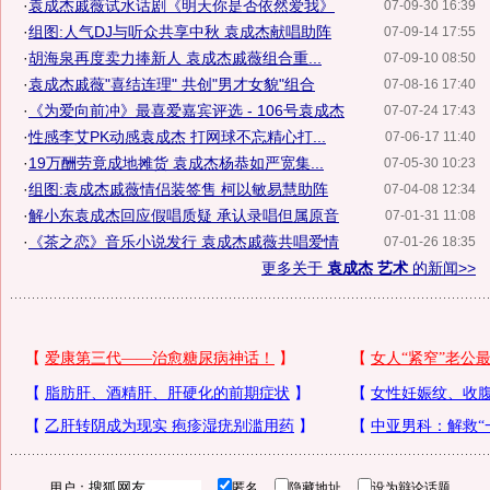
·
袁成杰戚薇试水话剧《明天你是否依然爱我》
07-09-30 16:39
·
组图:人气DJ与听众共享中秋 袁成杰献唱助阵
07-09-14 17:55
·
胡海泉再度卖力捧新人 袁成杰戚薇组合重...
07-09-10 08:50
·
袁成杰戚薇"喜结连理" 共创"男才女貌"组合
07-08-16 17:40
·
《为爱向前冲》最喜爱嘉宾评选 - 106号袁成杰
07-07-24 17:43
·
性感李艾PK动感袁成杰 打网球不忘精心打...
07-06-17 11:40
·
19万酬劳竟成地摊货 袁成杰杨恭如严宽集...
07-05-30 10:23
·
组图:袁成杰戚薇情侣装签售 柯以敏易慧助阵
07-04-08 12:34
·
解小东袁成杰回应假唱质疑 承认录唱但属原音
07-01-31 11:08
·
《茶之恋》音乐小说发行 袁成杰戚薇共唱爱情
07-01-26 18:35
更多关于
袁成杰 艺术
的新闻>>
用户：
匿名
隐藏地址
设为辩论话题