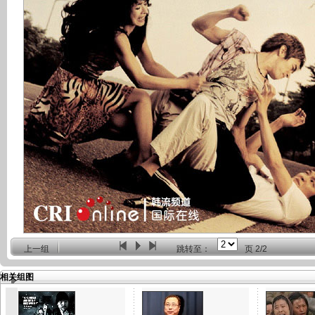
上一组
跳转至：
页
2/2
相关组图