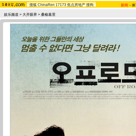
搜狐
ChinaRen
17173
焦点房地产
搜狗
新闻
-
体
娱乐频道
>
大开眼界
>
桑榆暮景