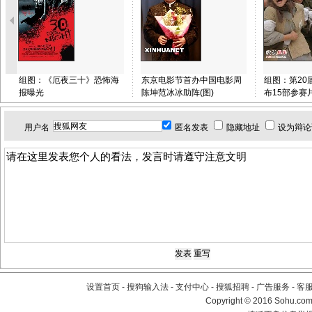
组图：《厄夜三十》恐怖海
东京电影节首办中国电影周
组图：第20
报曝光
陈坤范冰冰助阵(图)
布15部参赛
用户名
匿名发表
隐藏地址
设为辩论
设置首页
-
搜狗输入法
-
支付中心
-
搜狐招聘
-
广告服务
-
客
Copyright
©
2016 Sohu.com 