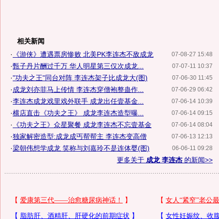
相关新闻
·
《游侠》遭遇票房惨败 北美PK李连杰不敌成龙
07-08-27 15:48
·
甄子丹片酬过千万 华人明星第三仅次成龙...
07-07-11 10:37
·
"功夫之王"同台对阵 李连杰架子比成龙大(图)
07-06-30 11:45
·
成龙刘亦菲马上传情 李连杰穿僧袍整蛊作...
07-06-29 06:42
·
李连杰成龙戏里戏外联手 成龙出任壹基金...
07-06-14 10:39
·
横店直击《功夫之王》 成龙李连杰造型曝...
07-06-14 09:15
·
《功夫之王》众星聚餐 成龙李连杰不忘壹基金
07-06-14 08:04
·
独家解密造型:成龙成丐帮帮主 李连杰变高僧
07-06-13 12:13
·
梁朝伟想学成龙 笑称与刘嘉玲不是连体婴(图)
06-06-11 09:28
更多关于
成龙 李连杰
的新闻>>