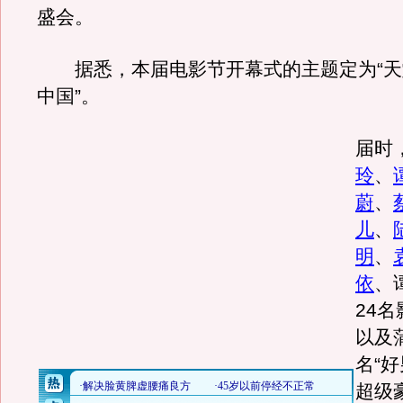
盛会。
据悉，本届电影节开幕式的主题定为“天
中国”。
届时
玲
、
蔚
、
儿
、
明
、
依
、
24
以及
名“
超级