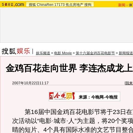
搜狐
ChinaRen
17173
焦点房地产
搜狗
新闻
-
体
娱乐频道
>
电影 Movie
>
第十六届金鸡百花电影节
>
新闻报道
金鸡百花走向世界 李连杰成龙上
2007年10月22日11:17
[
我来
来源：今晚网-今晚报
第16届中国金鸡百花电影节将于23日在
次活动以“电影·城市·人”为主题，将20个奖
睛的短片、4个具有国际水准的文艺节目整