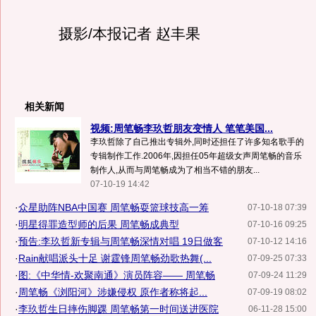
摄影/本报记者 赵丰果
相关新闻
视频:周笔畅李玖哲朋友变情人 笔笔美国...
李玖哲除了自己推出专辑外,同时还担任了许多知名歌手的
专辑制作工作.2006年,因担任05年超级女声周笔畅的音乐
制作人,从而与周笔畅成为了相当不错的朋友...
07-10-19 14:42
·
众星助阵NBA中国赛 周笔畅耍篮球技高一筹
07-10-18 07:39
·
明星得罪造型师的后果 周笔畅成典型
07-10-16 09:25
·
预告:李玖哲新专辑与周笔畅深情对唱 19日做客
07-10-12 14:16
·
Rain献唱派头十足 谢霆锋周笔畅劲歌热舞(...
07-09-25 07:33
·
图:《中华情-欢聚南通》演员阵容—— 周笔畅
07-09-24 11:29
·
周笔畅《浏阳河》涉嫌侵权 原作者称将起...
07-09-19 08:02
·
李玖哲生日摔伤脚踝 周笔畅第一时间送进医院
06-11-28 15:00