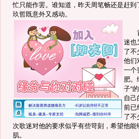
忙只能作罢。谁知道，昨天周笔畅还是赶到
玖哲既意外又感动。
首
迷也
了不
他们
一个
肥。
子”
自己
前已
了不
次歌迷对他的要求似乎有些苛刻，希望他能
肌。