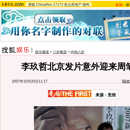
搜狐
ChinaRen
17173
焦点房地产
搜狗
新闻
-
体
娱乐频道
>
八卦频道
>
内地八卦
李玖哲北京发片意外迎来周笔
2007年10月20日11:17
[
我来
来源：竞报