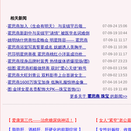
相关新闻
·
霍思燕加入《生命有明天》 与吴镇宇吕颂...
07-09-24 15:06
·
霍思燕新剧中与吴镇宇"谈情" 被医学名词难倒
07-09-19 10:44
·
姚明纳什慈善拍卖晚会 明星阵容—— 霍思燕
07-09-11 11:17
·
霍思燕浴室写真誓要成名 妩媚诱人美胸半...
07-09-11 10:36
·
芭莎明星慈善夜 霍思燕桃红小洋装成功抢...
07-09-10 11:17
·
霍思燕现身品牌时装秀 热情媒体挤爆现场(图)
07-09-07 23:23
·
组图:霍思燕积极做慈善 获封"爱心天使"称号
07-09-03 13:56
·
霍思燕大旺刘青云 双料影帝上台首谢女主...
07-09-02 13:53
·
霍思燕1600万珠宝加身 低胸礼服惊艳金像...
07-04-16 14:20
·
图:金球女星名贵配饰大PK—珠宝首饰(1)
07-01-19 11:49
更多关于
霍思燕 珠宝
的新闻>>