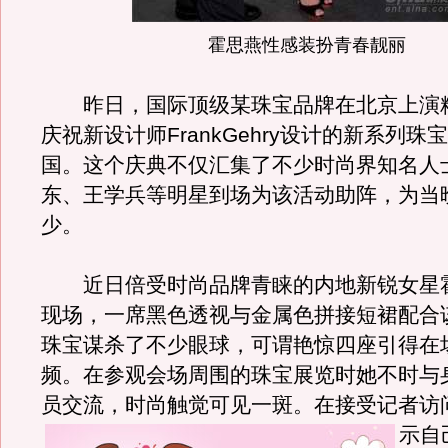
霍思燕性感装扮青春靓丽
昨日，国际顶级某珠宝品牌在北京上演
庆祝新设计师FrankGehry设计的新系列珠
国。这个庆典不仅汇集了不少时尚界知名人
东、王学兵等明星到场为该活动助阵，为当
少。
近日倍受时尚品牌青睐的内地新锐女星
现场，一席黑色透视与金属色拼接短裙配合
珠宝谋杀了不少眼球，可谓艳惊四座引得在
频。在参观会场周围的珠宝展览时她不时与
员交流，时尚触觉可见一斑。
在接受记者访
示自