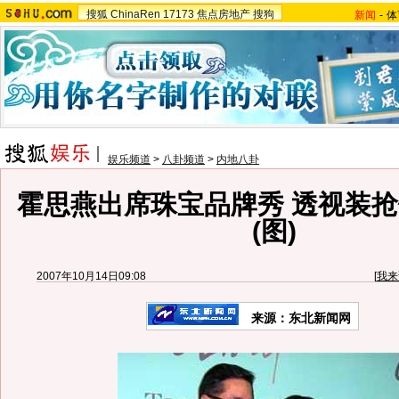
搜狐
ChinaRen
17173
焦点房地产
搜狗
新闻
-
体
娱乐频道
>
八卦频道
>
内地八卦
霍思燕出席珠宝品牌秀 透视装
(图)
2007年10月14日09:08
[
我来
来源：东北新闻网