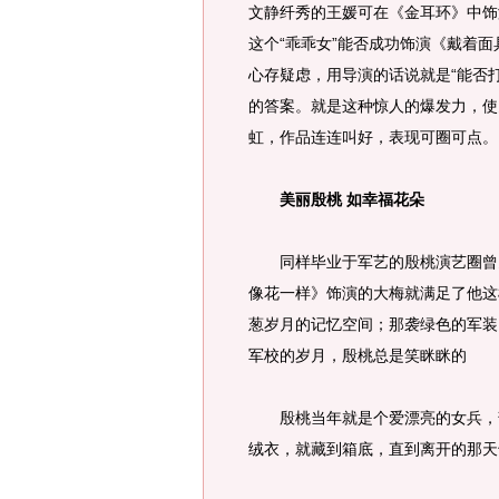
文静纤秀的王媛可在《金耳环》中饰
这个“乖乖女”能否成功饰演《戴着
心存疑虑，用导演的话说就是“能否
的答案。就是这种惊人的爆发力，使
虹，作品连连叫好，表现可圈可点。
美丽殷桃 如幸福花朵
同样毕业于军艺的殷桃演艺圈曾多
像花一样》饰演的大梅就满足了他这
葱岁月的记忆空间；那袭绿色的军装
军校的岁月，殷桃总是笑眯眯的
殷桃当年就是个爱漂亮的女兵，部
绒衣，就藏到箱底，直到离开的那天