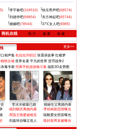
5)
李宇春吧
(104510)
快乐男声吧
(68574)
刘德华吧
(69854)
东方神起吧
(65744)
婚姻吧
(78544)
37℃女人吧
(6985)
商机在线
|
医 疗
健 康
保 健
更多>>
对口相声集
杜拉拉升职记
张震讲故事
红楼梦
-精绝古城
世界名著
平凡的世界
货币战争2
毒杀毒专家
经典手机游游格斗集
福彩3D走势图
情史
李冰冰被爆已婚
揭秘生父离婚内幕
孕
·
揭刘晓庆离婚内幕
·
李幼斌新恋情曝光
婚
·
周迅王艳婆媳相见
·
陆毅爱女照首曝光
折
·
刘嘉玲自曝正造人
·
陈好新男友被曝光