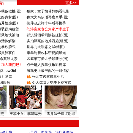
 后
更多>>
喂猕猴桃(图)
·
独家：章子怡带妈妈看电影
好身材(图)
·
佟大为马伊琍再度牵手(图)
秀性感(图)
·
倪萍赵忠祥十年后再携手
服装皆为租赁
·
刘涛富豪老公为家产求生子
颜乘地铁被拍
·
舒淇醉酒瞬间惨被抓拍(图)
做活体解剖
·
实拍漂亮的地摊西施(组图)
的暴烈脾气
·
世界九大罪恶之城(组图)
遇灵异事件
·
李孝利新欢私密视频曝光
成命案导火索
·
孟庭苇可爱儿子最新照(图)
：加入我们吧！
·
点击进入搜狐娱乐影视库
howGirl
·
游戏史上最般配的十对情侣
2》送票！
·
张元首透露戒毒生活
湘胎教
·
令人惊叹太空步下楼方式
密照
王菲小女儿李嫣曝光
酒井法子痛哭谢罪