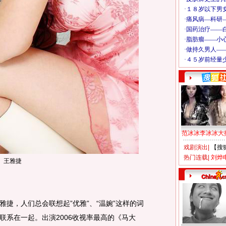
范冰冰李冰冰大
戏剧演出
|
【搜
热门连载
|
刘烨
王雅捷
，人们总会联想起”优雅”、“温婉”这样的词
联系在一起。出演2006收视率最高的《马大