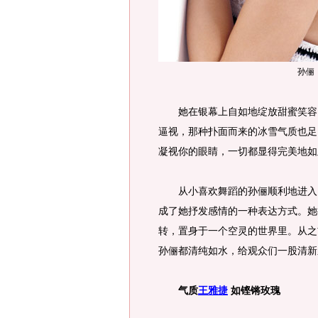
孙俪
她在银幕上自如地绽放甜蜜笑容，
逼视，那种扑面而来的冰雪气质也足
凝视你的眼睛，一切都显得完美地如
从小喜欢舞蹈的孙俪顺利地进入了
成了她抒发感情的一种表达方式。她
转，置身于一个空灵的世界里。从之
孙俪都清纯如水，给观众们一股清新
气质
王雅捷
如铿锵玫瑰