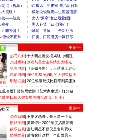
更多>>
热门八卦
|
十大明星脸女模揭晓（组图）
八卦爆料
|
刘欢与美女主持情史大曝光
第壹电影
|
《金钱帝国》：王晶没上进心
精彩组图
|
46位明星孕妇时的大胆造型图
明星话题
|
20位银幕硬汉比拼阳刚美(图)
撞衫
狐观演团】普契尼歌剧《艺术家生涯》打分贴
电影里15位大牌女星美图大盘点（组图）
更多>>
焦点新闻
|
不要迷恋哥，哥只是一个鬼
贴贴图图
|
英媒评出2009年度搞怪发明
娱乐旮旯
|
当红明星不仅仅是名利双收
情感世界
|
后悔嫁给这样一个山西男人