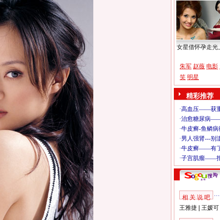
女星借怀孕走光
朱军
赵薇
电影
笑
明星
精彩推荐
相 关 说 吧
王雅捷
|
王媛可