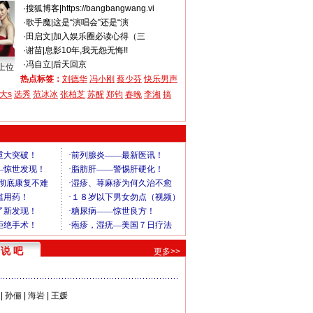
·
搜狐博客
|
https://bangbangwang.vi
·
歌手魔
|
这是“演唱会”还是“演
·
田启文
|
加入娱乐圈必读心得（三
·
谢苗
|
息影10年,我无怨无悔!!
·
冯自立
|
后天回京
上位
热点标签：
刘德华
冯小刚
蔡少芬
快乐男声
大s
选秀
范冰冰
张柏芝
苏醒
郑钧
春晚
李湘
搞
说 吧
更多>>
|
孙俪
|
海岩
|
王媛