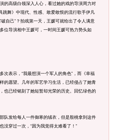
演的高级白领深入人心，看过她的戏的导演周力对
面具跳舞》中现代、性感、敢爱敢恨的流行歌手伊凡
打破自己”？拍戏第一天，王媛可就给出了令人满意
多位导演相中王媛可，一时间王媛可热力势头如
次表示，“我最想演一个军人的角色”，而《幸福
样的愿望。几年的军艺学习生活，已经侵占了她青
，也已经铭刻了她短暂却光荣的历史。回忆绿色的
队发给每人一件御寒的绒衣，但是殷桃拿到这件
也没穿过一次，“因为我觉得太难看了！”