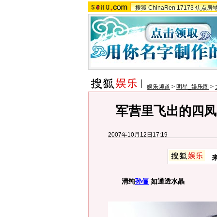
搜狐
ChinaRen
17173
焦点房
娱乐频道
>
明星_娱乐圈
>
军营里飞出的四凤
2007年10月12日17:19
清纯
孙俪
如通透水晶