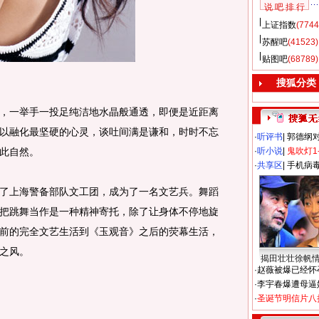
说 吧 排 行
上证指数
(7744
苏醒吧
(41523)
贴图吧
(68789)
搜狐分类
一举手一投足纯洁地水晶般通透，即便是近距离
以融化最坚硬的心灵，谈吐间满是谦和，时时不忘
·
听评书
|
郭德纲
此自然。
·
听小说
|
鬼吹灯1
·
共享区
|
手机病
上海警备部队文工团，成为了一名文艺兵。舞蹈
把跳舞当作是一种精神寄托，除了让身体不停地旋
前的完全文艺生活到《玉观音》之后的荧幕生活，
之风。
揭田壮壮徐帆
·
赵薇被爆已经怀
·
李宇春爆遭母逼
·
圣诞节明信片八