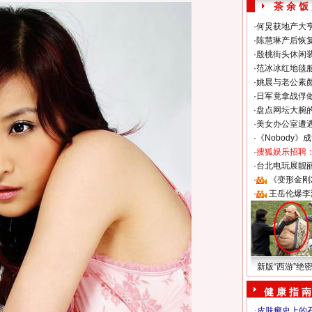
茶 余 饭
·
何炅获地产大亨
·
陈慧琳产后恢复
·
殷桃街头休闲装
·
范冰冰红地毯
·
姚晨与老公素
·
日军竟拿战俘
·
盘点网坛大腕
·
美女办公室遭
·
《Nobody》
·
搜狐娱乐招聘
·
台北电玩展靓丽S
·
《变形金刚
·
王岳伦爆李
新版“西游”绝
健 康 指 南