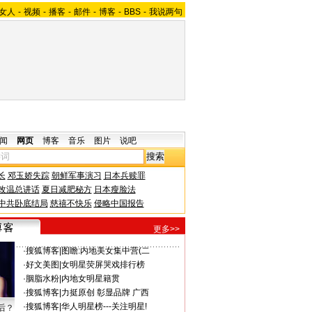
女人
-
视频
-
播客
-
邮件
-
博客
-
BBS
-
我说两句
闻
网页
博客
音乐
图片
说吧
长
邓玉娇失踪
朝鲜军事演习
日本兵赎罪
改温总讲话
夏日减肥秘方
日本瘦脸法
中共卧底结局
慈禧不快乐
侵略中国报告
更多>>
·
搜狐博客
|
图瞻:内地美女集中营(二
·
好文美图
|
女明星荧屏哭戏排行榜
·
胭脂水粉
|
内地女明星籍贯
·
搜狐博客
|
力挺原创 彰显品牌 广西
·
搜狐博客
|
华人明星榜---关注明星!
后？