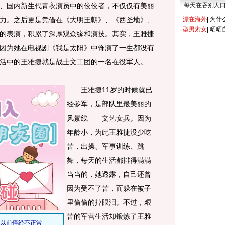
、国内新生代青衣演员中的佼佼者，不仅仅有美丽
每天在吞别人
力。之后更是凭借在《大明王朝》、《西圣地》、
漂在海外
|
为什
型男索女
|
晒晒
的表演，积累了深厚观众缘和演技。其实，王雅捷
因为她在电视剧《我是太阳》中饰演了一生都没有
活中的王雅捷就是战士文工团的一名在役军人。
王雅捷11岁的时候就已
经参军，是部队里最美丽的
风景线——文艺女兵。因为
年龄小，为此王雅捷没少吃
苦，出操、军事训练、跳
舞，每天的生活都排得满满
当当的，她透露，自己还曾
因为受不了苦，而躲在被子
里偷偷的掉眼泪。不过，艰
苦的军营生活却锻炼了王雅