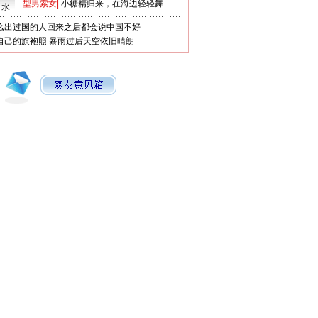
型男索女
|
小糖精归来，在海边轻轻舞
口水
么出过国的人回来之后都会说中国不好
自己的旗袍照
暴雨过后天空依旧晴朗