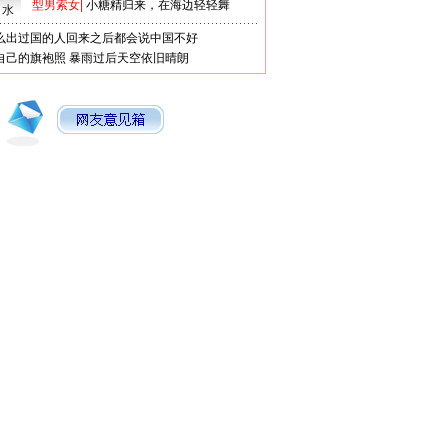
型男索女
|
小糖精归来，在海边轻轻舞
口水
么出过国的人回来之后都会说中国不好
自己的旗袍照
暴雨过后天空依旧晴朗