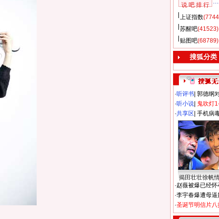
说 吧 排 行
上证指数
(7744
苏醒吧
(41523)
贴图吧
(68789)
搜狐分类
·
听评书
|
郭德纲
·
听小说
|
鬼吹灯1
·
共享区
|
手机病
揭田壮壮徐帆
·
赵薇被爆已经怀
·
李宇春爆遭母逼
·
圣诞节明信片八