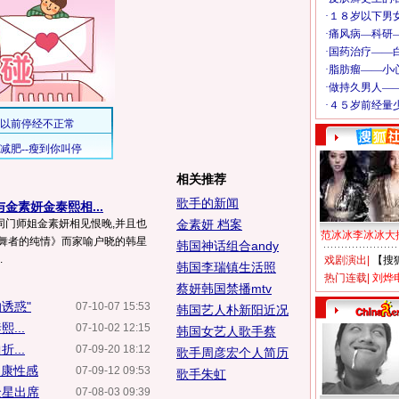
相关推荐
歌手的新闻
金素妍金泰熙相...
同门师姐金素妍相见恨晚,并且也
金素妍 档案
范冰冰李冰冰大
《舞者的纯情》而家喻户晓的韩星
韩国神话组合andy
.
戏剧演出
|
【搜
韩国李瑞镇生活照
热门连载
|
刘烨
蔡妍韩国禁播mtv
诱惑"
07-10-07 15:53
韩国艺人朴新阳近况
...
07-10-02 12:15
韩国女艺人歌手蔡
...
07-09-20 18:12
歌手周彦宏个人简历
健康性感
07-09-12 09:53
歌手朱虹
众星出席
07-08-03 09:39