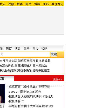
女人
-
视频
-
播客
-
邮件
-
博客
-
BBS
-
我说两句
闻
网页
博客
音乐
图片
说吧
长
邓玉娇失踪
朝鲜军事演习
日本兵赎罪
改温总讲话
夏日减肥秘方
日本瘦脸法
中共卧底结局
慈禧不快乐
侵略中国报告
更多>>
·
疯疯癫癫
|
《孪生兄妹》剧情介绍
·
eyes on
|
韩剧史上的经典
·
搜狐博客
|
大型魔幻武侠剧《英雄无
·
搜狐博客
|
二
·
唯楚有材
|
韩国十大经典喜剧排行榜
后？