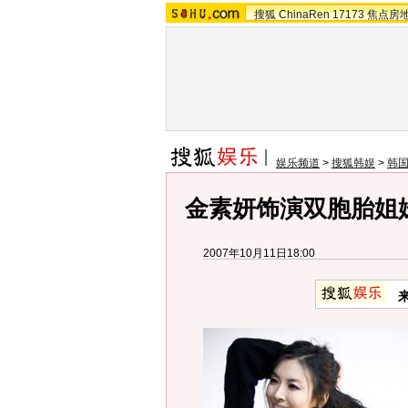
搜狐
ChinaRen
17173
焦点房
娱乐频道
>
搜狐韩娱
>
韩
金素妍饰演双胞胎姐妹
2007年10月11日18:00