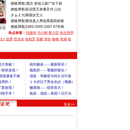
·
搜狐博客
|
.图文:容祖儿新广告下厨
·
搜狐博客
|
巫启贤又发毒舌功 口出
·
きぁ￡大
|
韩国女艺人
·
搜狐博客
|
整容真人秀创美国高收视
·
搜狐博客
|
1993-2005-2007 07年韩
上位
热点标签：
刘德华
冯小刚
蔡少芬
快乐男声
大s
选秀
范冰冰
张柏芝
苏醒
郑钧
春晚
李湘
搞
说 吧
更多>>