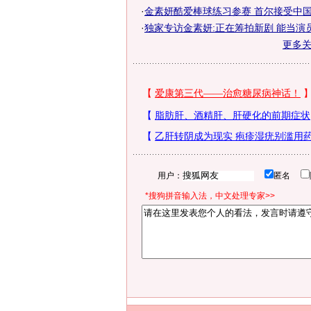
·
金素妍酷爱棒球练习参赛 首尔接受中国记
·
独家专访金素妍:正在筹拍新剧 能当演
更多
用户：
匿名
*搜狗拼音输入法，中文处理专家>>