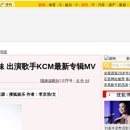
地产
搜狗
新闻
-
体育
-
S
-
娱乐
-
V
-
财经
-
IT
-
汽车
-
房产
-
家居
-
国明星
新
 出演歌手KCM最新专辑MV
央视质疑29岁市
石首网站被黑
篡
[
我来说两句
(1)
] [字号：
大
中
小
]
宋美龄牛奶洗澡
来源：搜狐娱乐 作者：李京浩/文
刘嘉玲是憋屈影