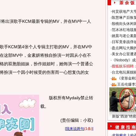
茶 余 饭
·
何炅获地产大亨
·
陈慧琳产后恢复
出演歌手KCM最新专辑的MV，并在MV中一人
·
殷桃街头休闲装
·
范冰冰红地毯
·
姚晨与老公素
·
日军竟拿战俘
KCM第4张个人专辑主打歌的MV，并在MV中
·
盘点网坛大腕
·
美女办公室遭
在这部MV中，金素妍将独自扮演一对因从小在不
·
《Nobody》
格的双胞胎姐妹，扮作姐姐时，她饰演一个普通公
·
搜狐娱乐招聘
将扮演一个因小时候受的伤害而一心想复仇的女
·
台北电玩展靓丽S
·
《变形金刚
·
王岳伦爆李
版权所有Mydaily禁止转
载。
新版“西游”绝
(责任编辑：小双)
健 康 指 南
[
我来说两句
(1条)
]