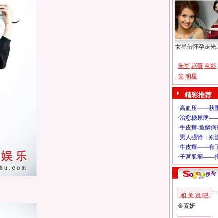
女星借怀孕走光
朱军
赵薇
电影
笑
明星
精彩推荐
相 关 说 吧
金素妍