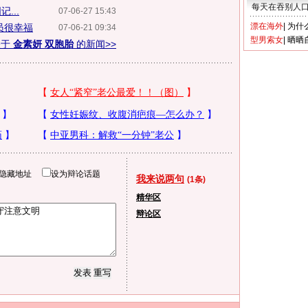
每天在吞别人
...
07-06-27 15:43
漂在海外
|
为什
员很幸福
07-06-21 09:34
型男索女
|
晒晒
关于
金素妍 双胞胎
的新闻>>
隐藏地址
设为辩论话题
我来说两句
(1条)
精华区
辩论区