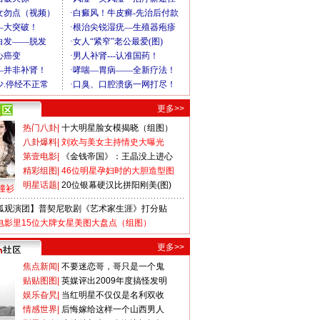
更多>>
热门八卦
|
十大明星脸女模揭晓（组图）
八卦爆料
|
刘欢与美女主持情史大曝光
第壹电影
|
《金钱帝国》：王晶没上进心
精彩组图
|
46位明星孕妇时的大胆造型图
明星话题
|
20位银幕硬汉比拼阳刚美(图)
撞衫
狐观演团】普契尼歌剧《艺术家生涯》打分贴
电影里15位大牌女星美图大盘点（组图）
更多>>
焦点新闻
|
不要迷恋哥，哥只是一个鬼
贴贴图图
|
英媒评出2009年度搞怪发明
娱乐旮旯
|
当红明星不仅仅是名利双收
情感世界
|
后悔嫁给这样一个山西男人