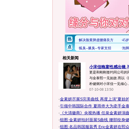
相关新闻
小宋佳晚宴性感出镜 与
更是和刚刚签约同公司的
与金泰熙一见如故.而以
朴健炯对小宋佳一见倾心..
07-10-08 13:50
·
金素妍尽展S完美曲线 再度上演"夏娃的
·
引领中韩国际合作 夏雨佟大为牵手金泰熙
·
《大清徽商》央视热播 任泉金素妍演曲折
·
组图:金素妍拍封面展S曲线 腰部纹身
·
组图:名品韩国服装秀 Eric金素妍在熙