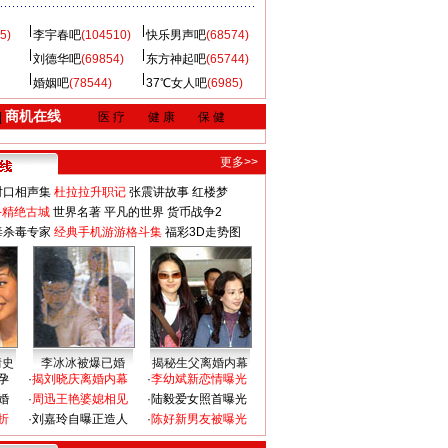
5)
李宇春吧
(104510)
快乐男声吧
(68574)
刘德华吧
(69854)
东方神起吧
(65744)
婚姻吧
(78544)
37℃女人吧
(6985)
商机在线
|
医 疗
健 康
保 健
更多>>
对口相声集
杜拉拉升职记
张震讲故事
红楼梦
-精绝古城
世界名著
平凡的世界
货币战争2
毒杀毒专家
经典手机游游格斗集
福彩3D走势图
情史
李冰冰被爆已婚
揭秘生父离婚内幕
孕
·
揭刘晓庆离婚内幕
·
李幼斌新恋情曝光
婚
·
周迅王艳婆媳相见
·
陆毅爱女照首曝光
折
·
刘嘉玲自曝正造人
·
陈好新男友被曝光