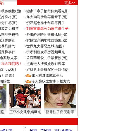
 后
更多>>
喂猕猴桃(图)
·
独家：章子怡带妈妈看电影
好身材(图)
·
佟大为马伊琍再度牵手(图)
秀性感(图)
·
倪萍赵忠祥十年后再携手
服装皆为租赁
·
刘涛富豪老公为家产求生子
颜乘地铁被拍
·
舒淇醉酒瞬间惨被抓拍(图)
做活体解剖
·
实拍漂亮的地摊西施(组图)
的暴烈脾气
·
世界九大罪恶之城(组图)
遇灵异事件
·
李孝利新欢私密视频曝光
成命案导火索
·
孟庭苇可爱儿子最新照(图)
：加入我们吧！
·
点击进入搜狐娱乐影视库
howGirl
·
游戏史上最般配的十对情侣
2》送票！
·
张元首透露戒毒生活
湘胎教
·
令人惊叹太空步下楼方式
密照
王菲小女儿李嫣曝光
酒井法子痛哭谢罪