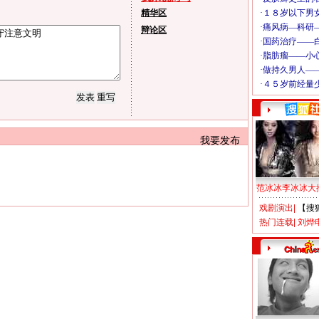
精华区
辩论区
我要发布
范冰冰李冰冰大
戏剧演出
|
【搜
热门连载
|
刘烨