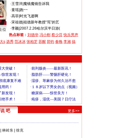
·
王雪洋
|
魔镜魔镜告诉我
·
童瑶
|
跑~~
·
高菲
|
时光飞逝啊
·
宋祖德
|
祖德新年教授“骂”的艺
·
李颖
|
2007.2.26哈尔滨半日游(
上位
热点标签：
刘德华
冯小刚
蔡少芬
快乐男声
大s
选秀
范冰冰
张柏芝
苏醒
郑钧
春晚
李湘
搞
说 吧
更多>>
|
林岭东
|
徐克