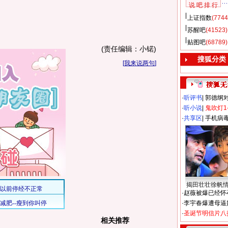
说 吧 排 行
上证指数
(7744
苏醒吧
(41523)
贴图吧
(68789)
(责任编辑：小锘)
搜狐分类
[
我来说两句
]
·
听评书
|
郭德纲
·
听小说
|
鬼吹灯1
·
共享区
|
手机病
揭田壮壮徐帆
·
赵薇被爆已经怀
·
李宇春爆遭母逼
·
圣诞节明信片八
相关推荐