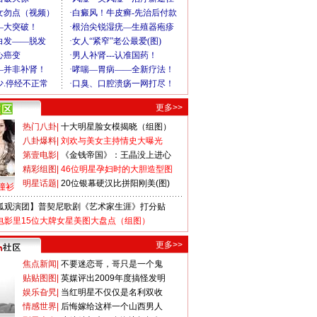
更多>>
热门八卦
|
十大明星脸女模揭晓（组图）
八卦爆料
|
刘欢与美女主持情史大曝光
第壹电影
|
《金钱帝国》：王晶没上进心
精彩组图
|
46位明星孕妇时的大胆造型图
明星话题
|
20位银幕硬汉比拼阳刚美(图)
撞衫
狐观演团】普契尼歌剧《艺术家生涯》打分贴
电影里15位大牌女星美图大盘点（组图）
更多>>
焦点新闻
|
不要迷恋哥，哥只是一个鬼
贴贴图图
|
英媒评出2009年度搞怪发明
娱乐旮旯
|
当红明星不仅仅是名利双收
情感世界
|
后悔嫁给这样一个山西男人