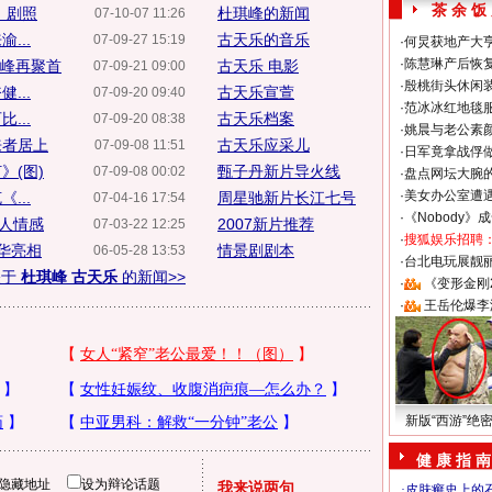
茶 余 饭
》剧照
杜琪峰的新闻
07-10-07 11:26
...
古天乐的音乐
07-09-27 15:19
·
何炅获地产大亨
·
陈慧琳产后恢复
琪峰再聚首
古天乐 电影
07-09-21 09:00
·
殷桃街头休闲装
...
古天乐宣萱
07-09-20 09:40
·
范冰冰红地毯
...
古天乐档案
07-09-20 08:38
·
姚晨与老公素
来者居上
古天乐应采儿
07-09-08 11:51
·
日军竟拿战俘
》(图)
甄子丹新片导火线
07-09-08 00:02
·
盘点网坛大腕
·
美女办公室遭
...
周星驰新片长江七号
07-04-16 17:54
·
《Nobody》
男人情感
2007新片推荐
07-03-22 12:25
·
搜狐娱乐招聘
华亮相
情景剧剧本
06-05-28 13:53
·
台北电玩展靓丽S
关于
杜琪峰 古天乐
的新闻>>
·
《变形金刚
·
王岳伦爆李
新版“西游”绝
健 康 指 南
隐藏地址
设为辩论话题
我来说两句