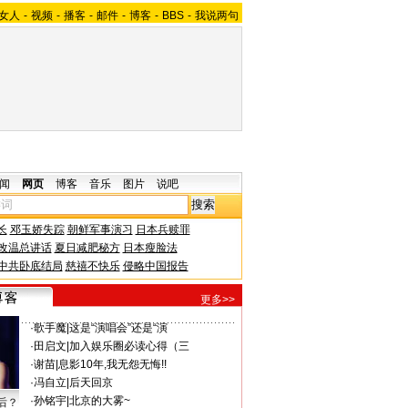
女人
-
视频
-
播客
-
邮件
-
博客
-
BBS
-
我说两句
闻
网页
博客
音乐
图片
说吧
长
邓玉娇失踪
朝鲜军事演习
日本兵赎罪
改温总讲话
夏日减肥秘方
日本瘦脸法
中共卧底结局
慈禧不快乐
侵略中国报告
更多>>
·
歌手魔
|
这是“演唱会”还是“演
·
田启文
|
加入娱乐圈必读心得（三
·
谢苗
|
息影10年,我无怨无悔!!
·
冯自立
|
后天回京
·
孙铭宇
|
北京的大雾~
后？