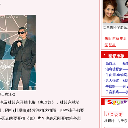
。
女星借怀孕走光
朱军
赵薇
电影
笑
明星
精彩推荐
演出席活动
及林岭东开拍电影《鬼吹灯》，林岭东就笑
啊，阿杜(杜琪峰)经常说拍这拍那，但生孩子都要
相 关 说 吧
是否真的要开拍《鬼》片？他表示刚开始筹备剧
杜琪峰
|
古天乐