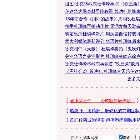
·
组图:徐克林岭东杜琪峰导演 《铁三角
·
任达华为保身材早晚称重 曾劝杜琪峰来渝
·
18年前合作《阿郎的故事》周润发杜
·
携手杜琪峰再拍动作片 周润发每天勤奋健
·
确定出演杜琪峰新片 周润发自信打戏可比
·
意大利媒体最新评分 华语片杜琪峰后
·
徐克相中《天眼》 杜琪峰将拍《鬼吹灯
·
关注华语之关注影片:杜琪峰林岭东徐克《
·
徐克杜琪峰林岭东再聚首 "铁三角"谈
·
《黑社会2》首映礼 杜琪峰古天乐任达
更多
用户：
匿名