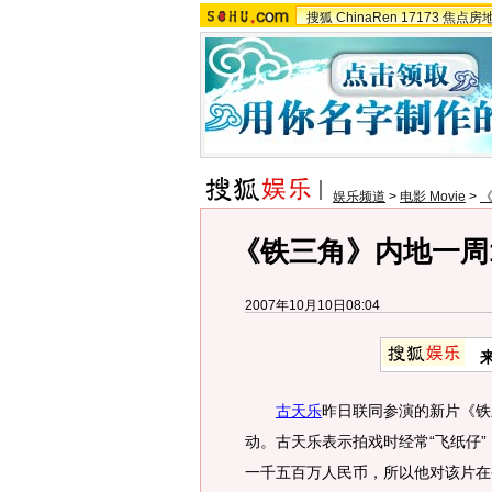
搜狐
ChinaRen
17173
焦点房
娱乐频道
>
电影 Movie
>
《铁三角》内地一周1
2007年10月10日08:04
古天乐
昨日联同参演的新片《铁
动。古天乐表示拍戏时经常“飞纸仔
一千五百万人民币，所以他对该片在