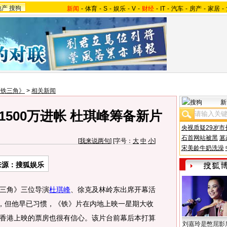
地产
搜狗
新闻
-
体育
-
S
-
娱乐
-
V
-
财经
-
IT
-
汽车
-
房产
-
家居
-
《铁三角》
>
相关新闻
新
500万进帐 杜琪峰筹备新片
央视质疑29岁市
石首网站被黑
篡
[
我来说两句
] [字号：
大
中
小
]
宋美龄牛奶洗澡
来源：搜狐娱乐
三角》三位导演
杜琪峰
、徐克及林岭东出席开幕活
”，但他早已习惯，《铁》片在内地上映一星期大收
香港上映的票房也很有信心。该片台前幕后本打算
刘嘉玲是憋屈影