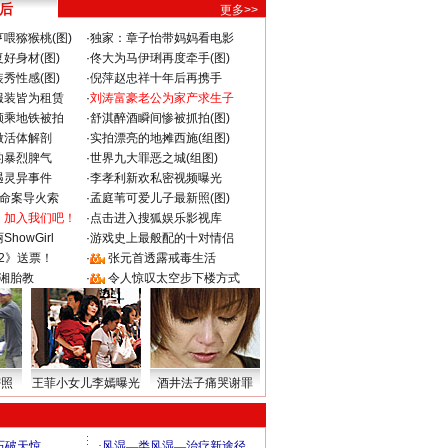
 后
更多>>
喂猕猴桃(图)
·
独家：章子怡带妈妈看电影
好身材(图)
·
佟大为马伊琍再度牵手(图)
秀性感(图)
·
倪萍赵忠祥十年后再携手
服装皆为租赁
·
刘涛富豪老公为家产求生子
颜乘地铁被拍
·
舒淇醉酒瞬间惨被抓拍(图)
做活体解剖
·
实拍漂亮的地摊西施(组图)
的暴烈脾气
·
世界九大罪恶之城(组图)
遇灵异事件
·
李孝利新欢私密视频曝光
成命案导火索
·
孟庭苇可爱儿子最新照(图)
：加入我们吧！
·
点击进入搜狐娱乐影视库
howGirl
·
游戏史上最般配的十对情侣
2》送票！
·
张元首透露戒毒生活
湘胎教
·
令人惊叹太空步下楼方式
密照
王菲小女儿李嫣曝光
酒井法子痛哭谢罪