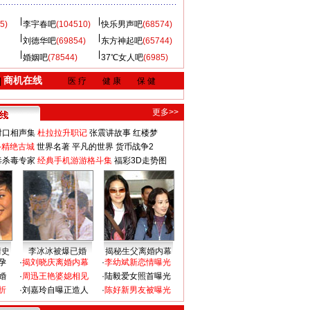
5)
李宇春吧
(104510)
快乐男声吧
(68574)
刘德华吧
(69854)
东方神起吧
(65744)
婚姻吧
(78544)
37℃女人吧
(6985)
商机在线
|
医 疗
健 康
保 健
更多>>
对口相声集
杜拉拉升职记
张震讲故事
红楼梦
-精绝古城
世界名著
平凡的世界
货币战争2
毒杀毒专家
经典手机游游格斗集
福彩3D走势图
情史
李冰冰被爆已婚
揭秘生父离婚内幕
孕
·
揭刘晓庆离婚内幕
·
李幼斌新恋情曝光
婚
·
周迅王艳婆媳相见
·
陆毅爱女照首曝光
折
·
刘嘉玲自曝正造人
·
陈好新男友被曝光