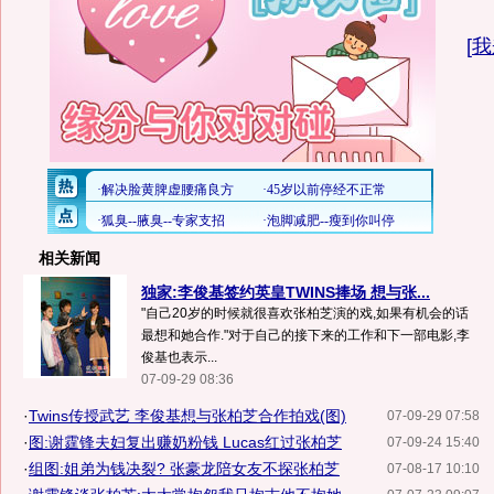
[
我
相关新闻
独家:李俊基签约英皇TWINS捧场 想与张...
"自己20岁的时候就很喜欢张柏芝演的戏,如果有机会的话
最想和她合作."对于自己的接下来的工作和下一部电影,李
俊基也表示...
07-09-29 08:36
·
Twins传授武艺 李俊基想与张柏芝合作拍戏(图)
07-09-29 07:58
·
图:谢霆锋夫妇复出赚奶粉钱 Lucas红过张柏芝
07-09-24 15:40
·
组图:姐弟为钱决裂? 张豪龙陪女友不探张柏芝
07-08-17 10:10