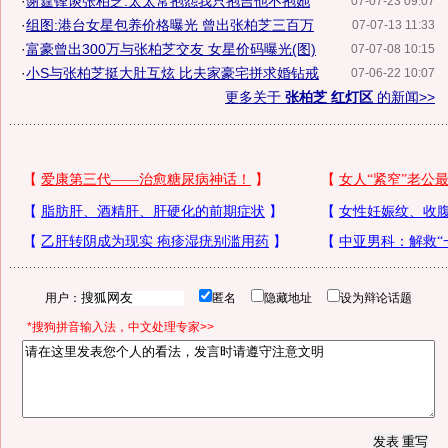
·
谢霆锋谈张柏芝:太太常抱怨我只抱吉他不抱她
07-07-23 09:07
·
组图:港台女星包养价格曝光 曾出张柏芝三百万
07-07-13 11:33
·
富豪曾出300万与张柏芝交友 女星价码曝光(图)
07-07-08 10:15
·
小S与张柏芝挺大肚互炫 比夫家豪宅拼求婚钻戒
07-06-22 10:07
更多关于
张柏芝 红灯区
的新闻>>
用户：
匿名
隐藏地址
设为辩论话题
*搜狗拼音输入法，中文处理专家>>