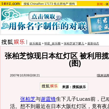
搜狐
ChinaRen
17173
焦点房地产
搜狗
新闻
-
体
娱乐频道
>
明星_娱乐圈
>
张柏芝诞下麟儿
>
最新动态
张柏芝惊现日本红灯区 被利用
(图)
2007年10月09日08:21
[
我来说
来源：搜狐娱乐
张柏芝
与
谢霆锋
生下儿子Lucas前，
活。想不到最近在日本大阪红灯区，竟有夜