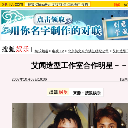
搜狐
ChinaRen
17173
焦点房地产
搜狗
新闻
-
体
娱乐频道
>
电视 TV
>
北京慈文东方演艺经纪公司
>
艾闻造型
艾闻造型工作室合作明星－－
2007年10月08日10:36
[
我来
来源：搜狐娱乐