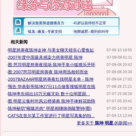
相关新闻
·
明星慈善夜陈坤走神 与美女聊天错失心爱鱼缸
07-09-10 18:55
·
2007年度中国最具感染力慈善明星:陈坤
07-09-09 01:11
·
图:芭莎明星慈善夜现场 陈坤手拿小狐狸乐开怀
07-09-08 20:42
·
图:2007芭莎明星慈善夜 陈坤周迅相邻而坐
07-09-08 20:30
·
2007BAZAAR明星慈善夜红毯明星名单 - 陈坤
07-09-04 17:02
·
预告:华表影帝陈坤27日11点做客搜狐明星在线
07-08-26 21:21
·
陈坤率先捐出10万元赈灾款 数十位明星跟...
07-07-25 08:26
·
图:明星云集时尚风云榜盛典 陈坤手捧鲜花助阵
07-07-05 20:41
·
陈坤秘切"喉咙息肉" 明星相继病倒敲警钟(图)
07-05-14 08:19
·
CATS在首尔某工作室进行了明星写真集的拍...
07-04-13 12:44
更多关于
陈坤 明星
的新闻>>