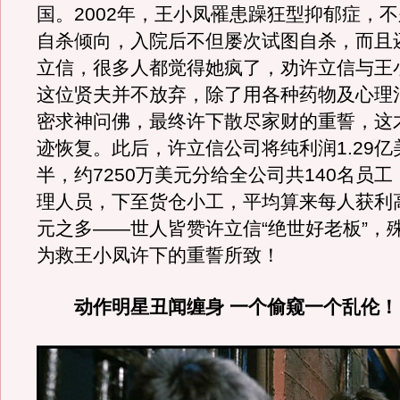
国。2002年，王小凤罹患躁狂型抑郁症，
自杀倾向，入院后不但屡次试图自杀，而且
立信，很多人都觉得她疯了，劝许立信与王
这位贤夫并不放弃，除了用各种药物及心理
密求神问佛，最终许下散尽家财的重誓，这
迹恢复。此后，许立信公司将纯利润1.29
半，约7250万美元分给全公司共140名员
理人员，下至货仓小工，平均算来每人获利高
元之多——世人皆赞许立信“绝世好老板”，
为救王小凤许下的重誓所致！
动作明星丑闻缠身 一个偷窥一个乱伦！