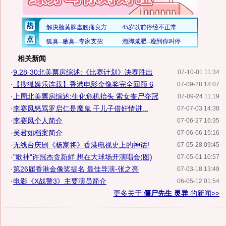
相关新闻
·
9.28-30北美票房综述:《比赛计划》决赛胜出
07-10-01 11:34
·
【搜狐娱乐连载】香港电影金像奖完全回顾 6
07-09-28 18:07
·
上周北美票房综述:生化危机抬头 索女丧尸夺冠
07-09-24 11:19
·
李赛凤怒骂罗启仁是魔鬼 干儿子借奸情进...
07-07-03 14:38
·
李赛凤个人简介
07-06-27 16:35
·
吴君如档案简介
07-06-06 15:16
·
无线台庆剧《杨家将》香港电视史上的神话!
07-05-28 09:45
·
"歌神"许冠杰贪新鲜 想在大球场开演唱会(图)
07-05-01 10:57
·
第26届香港金像奖提名 最佳导演-张之亮
07-03-18 13:49
·
电影《X战警3》主要演员简介
06-05-12 01:54
更多关于
僵尸先生 灵异
的新闻>>