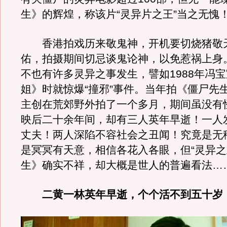
生》的辉煌，称该片“灵异片之王”当之无愧
香港拍戏历来敬鬼神，开机要切烧猪敬
佑，拍摄期间切忌谈鬼论神，以免惹祸上身
不也有许多灵异之事发生，譬如1988年冯
姐》时就惊爆“撞邪”事件。当年拍《僵尸先
主创在荒郊野外拍了一个多月，期间虽没有
映后二十余年间，却有三人英年早逝！一人
丈夫！两人深陷不容社会之丑闻！究竟是无
是冥冥有天意，相信各花入各眼，但“灵异之
生》确实不祥，却大概是世人的普遍看法…
二黄一林英年早逝，个个活不到五十岁