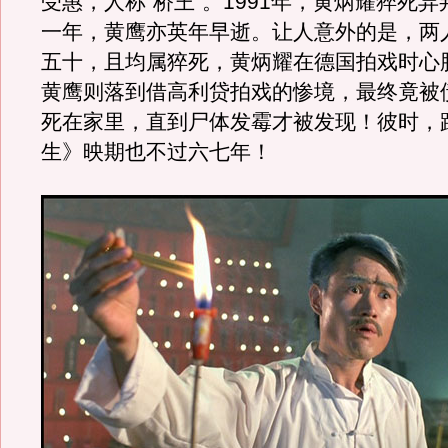
受惠，人称“桥王”。1991年，黄炳耀猝死
一年，黄鹰亦英年早逝。让人意外的是，两
五十，且均属猝死，黄炳耀在德国拍戏时心
黄鹰则落到借高利贷拍戏的惨境，最终竟被
死在家里，直到尸体发霉才被发现！彼时，
生》映期也不过六七年！