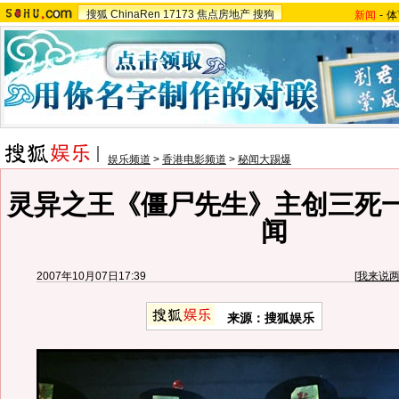
搜狐
ChinaRen
17173
焦点房地产
搜狗
新闻
-
体
娱乐频道
>
香港电影频道
>
秘闻大踢爆
灵异之王《僵尸先生》主创三死
闻
2007年10月07日17:39
[
我来说
来源：搜狐娱乐