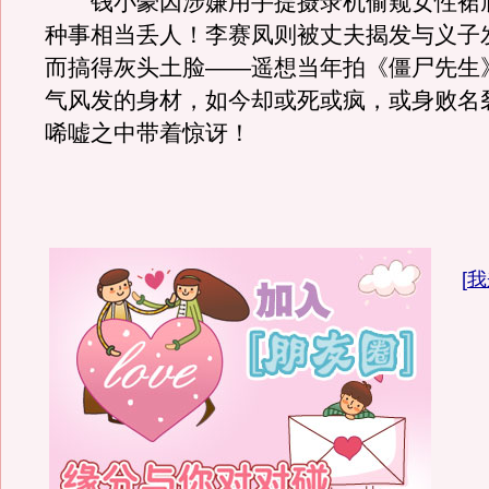
钱小豪因涉嫌用手提摄录机偷窥女性裙
种事相当丢人！李赛凤则被丈夫揭发与义子
而搞得灰头土脸——遥想当年拍《僵尸先生
气风发的身材，如今却或死或疯，或身败名
唏嘘之中带着惊讶！
[
我