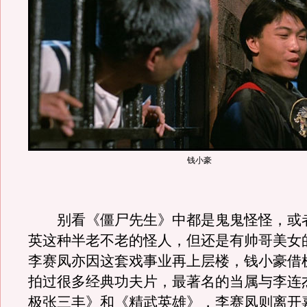
钱小豪
别看《僵尸先生》中都是鬼鬼怪怪，或
英这种半老不老的怪人，但还是有帅哥美女
李赛凤亦因这套戏事业再上层楼，钱小豪借
拍过很多经典功夫片，最著名的当属与李连
极张三丰》和《精武英雄》，李赛凤则离开