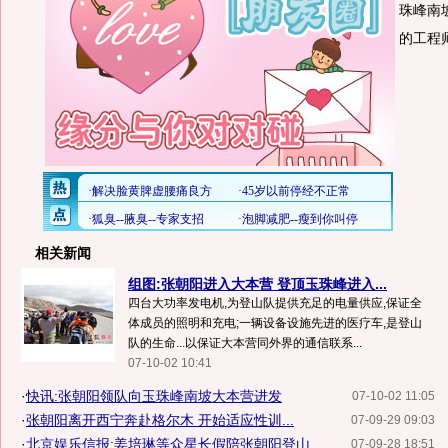
珠峰南
的工程
相关新闻
组图:张朝阳进入大本营 登顶玉珠峰进入...
四台大功率发电机,为登山队提供充足的电量供应,保证全
体成员的照明和充电;一辆设备设施先进的医疗车,是登山
队的生命...以保证大本营同外界的通信联系...
07-10-02 10:41
·
快讯:张朝阳领队向玉珠峰南坡大本营进发
07-10-02 11:05
·
张朝阳离开西宁奔赴格尔木 开始适应性训...
07-09-29 09:03
·
北京娱乐信报:姜培琳等众星长假陪张朝阳登山
07-09-28 18:51