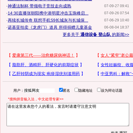
·
神通法制杯 带领电子竞技走向成熟
07-09-27 09:41
·
14:30直播张朝阳携中港明星冲击玉珠峰启...
07-09-26 07:54
·
再续长城传奇 联想手机S9长城灰与长城保...
07-06-29 10:40
·
诺基亚拍卖《龙虎门》道具 所得捐赠儿童基金
06-08-04 18:37
更多关于
通信设备 登山队
的新闻>>
用户：
匿名
隐藏地址
设为辩论话题
*搜狗拼音输入法，中文处理专家>>