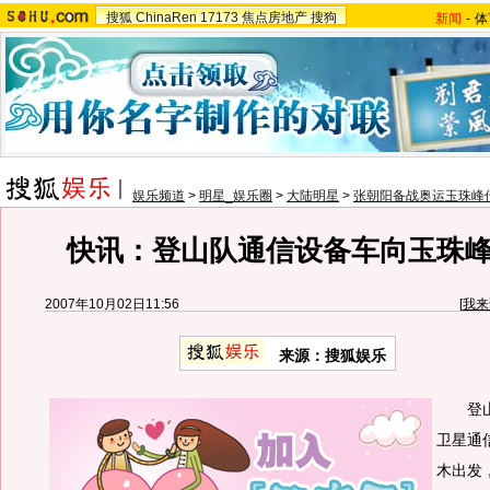
搜狐
ChinaRen
17173
焦点房地产
搜狗
新闻
-
体
娱乐频道
>
明星_娱乐圈
>
大陆明星
>
张朝阳备战奥运玉珠峰
快讯：登山队通信设备车向玉珠
2007年10月02日11:56
[
我来
来源：搜狐娱乐
登山
卫星通
木出发