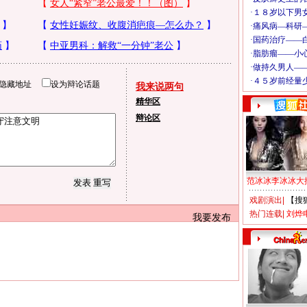
隐藏地址
设为辩论话题
我来说两句
精华区
辩论区
范冰冰李冰冰大
戏剧演出
|
【搜
热门连载
|
刘烨
我要发布