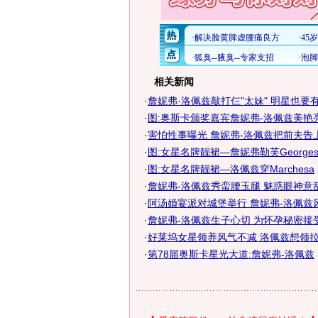
相关新闻
·
詹妮弗·洛佩兹敲打仨"太妹" 明星也要
·
图:奥斯卡颁奖嘉宾詹妮弗-洛佩兹美艳
·
害怕性事曝光 詹妮弗-洛佩兹把前夫告
·
图:女星名牌靓裙—詹妮弗勒芙Georges C
·
图:女星名牌靓裙—洛佩兹穿Marchesa
·
詹妮弗-洛佩兹秀蛮腰玉腿 魅惑眼神意
·
阿汤婚宴派对城堡举行 詹妮弗-洛佩兹
·
詹妮弗-洛佩兹生子心切 为怀孕秘密接
·
好莱坞女星领养风气不减 洛佩兹想领
·
第78届奥斯卡星光大道:詹妮弗-洛佩兹