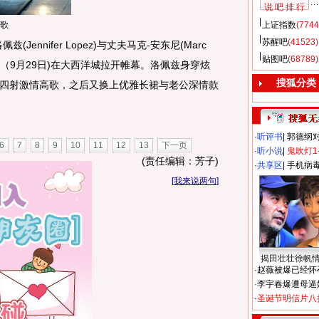
说 吧 排 行
高歌
上证指数
(7744
苏醒吧
(41523)
Jennifer Lopez)与丈夫马克-安东尼(Marc
贴图吧
(68789)
昨日（9月29日)在大西洋城拉开帷幕。洛佩兹身穿炫
搜狐分类
四射激情高歌，之后又换上优雅长裙与老公深情款
·
听评书
|
郭德纲
6
7
8
9
10
11
12
13
下一页
·
听小说
|
鬼吹灯1
(责任编辑：芳子)
·
共享区
|
手机病
[
我来说两句
]
揭田壮壮徐帆
·
赵薇被爆已经怀
·
李宇春爆遭母逼
·
圣诞节明信片八