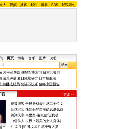
女人
-
视频
-
播客
-
邮件
-
博客
-
BBS
-
我说两句
闻
网页
博客
音乐
图片
说吧
长
邓玉娇失踪
朝鲜军事演习
日本兵赎罪
改温总讲话
夏日减肥秘方
日本瘦脸法
中共卧底结局
慈禧不快乐
侵略中国报告
更多>>
·
搜狐博客
|
全球身材最性感二十位女
·
足球宝贝
|
辣妹买醉自曝妒忌洛佩兹
·
翱翔天宇
|
马里奥·洛佩兹:让我动
·
白雪佳人
|
世界上最美的女人身体(
·
性福·生
|
组图:女星性感美臀大赏
后？