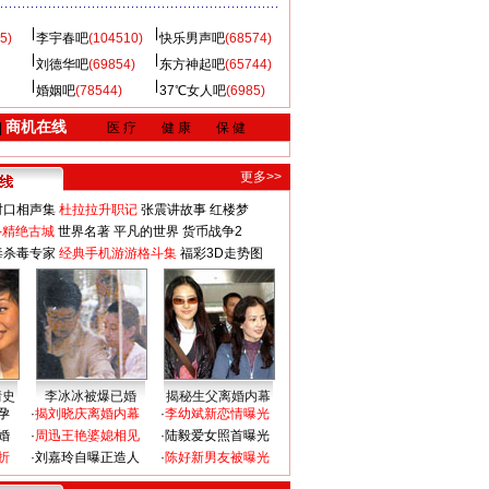
5)
李宇春吧
(104510)
快乐男声吧
(68574)
刘德华吧
(69854)
东方神起吧
(65744)
婚姻吧
(78544)
37℃女人吧
(6985)
商机在线
|
医 疗
健 康
保 健
更多>>
对口相声集
杜拉拉升职记
张震讲故事
红楼梦
-精绝古城
世界名著
平凡的世界
货币战争2
毒杀毒专家
经典手机游游格斗集
福彩3D走势图
情史
李冰冰被爆已婚
揭秘生父离婚内幕
孕
·
揭刘晓庆离婚内幕
·
李幼斌新恋情曝光
婚
·
周迅王艳婆媳相见
·
陆毅爱女照首曝光
折
·
刘嘉玲自曝正造人
·
陈好新男友被曝光