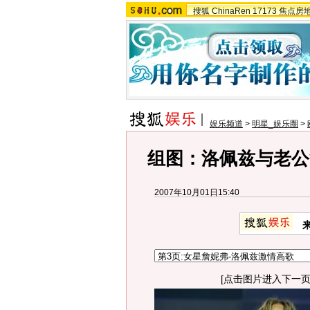
搜狐
ChinaRen
17173
焦点房
娱乐频道
>
明星_娱乐圈
>
组图：洛佩兹与老公
2007年10月01日15:40
[点击图片进入下一页