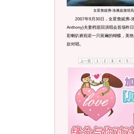
女星詹妮弗-洛佩兹激情
2007年9月30日，女星詹妮弗-洛佩兹(
Anthony)夫妻档巡回演唱会首场
彩喇叭裤宛若一只斑斓的蝴蝶，美艳
款对唱。
上一页
1
2
3
4
5