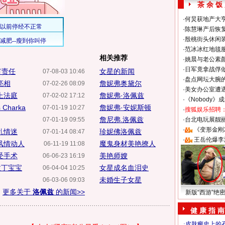
茶 余 饭
·
何炅获地产大亨
·
陈慧琳产后恢复
·
殷桃街头休闲装
·
范冰冰红地毯
相关推荐
·
姚晨与老公素
·
日军竟拿战俘
有责任
女星的新闻
07-08-03 10:46
·
盘点网坛大腕
亮相
詹妮弗奥黛尔
07-02-26 08:09
·
美女办公室遭
上法庭
詹妮弗·洛佩兹
07-02-02 17:12
·
《Nobody》
harka
詹妮弗·安妮斯顿
07-01-19 10:27
·
搜狐娱乐招聘
詹尼弗.洛佩兹
07-01-19 09:55
·
台北电玩展靓丽S
·
《变形金刚
乱情迷
珍妮佛洛佩兹
07-01-14 08:47
·
王岳伦爆李
风情动人
魔鬼身材美艳撩人
06-11-19 11:08
受手术
美艳师嫂
06-06-23 16:19
拉丁宝宝
女星成名血泪史
06-04-04 10:25
未婚生子女星
06-03-06 09:03
更多关于
洛佩兹
的新闻>>
新版“西游”绝
健 康 指 南