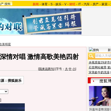
地产
搜狗
新闻
-
体育
-
S
-
娱乐
-
V
-
财经
-
IT
-
汽车
-
房产
-
家居
-
欧美明星
新
深情对唱 激情高歌美艳四射
央视质疑29岁市
石首网站被黑
篡
[
我来说两句
] [字号：
大
中
小
]
宋美龄牛奶洗澡
来源：搜狐娱乐
]
刘嘉玲是憋屈影