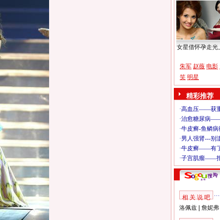
女星借怀孕走光
朱军
赵薇
电影
笑
明星
精彩推荐
相 关 说 吧
洛佩兹
|
詹妮弗