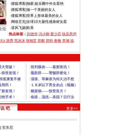
·
搜狐博客
|
独家:娱乐圈中外女星绝
·
搜狐博客
|
做一个美丽的女人
·
搜狐博客
|
世界上形体最美的女人
·
网络言无
|
全球10大最性感身材女星
·
逆风飞扬
|
欧美
上位
热点标签：
刘德华
冯小刚
蔡少芬
快乐男声
大s
选秀
范冰冰
张柏芝
苏醒
郑钧
春晚
李湘
搞
说 吧
更多>>
|
安东尼