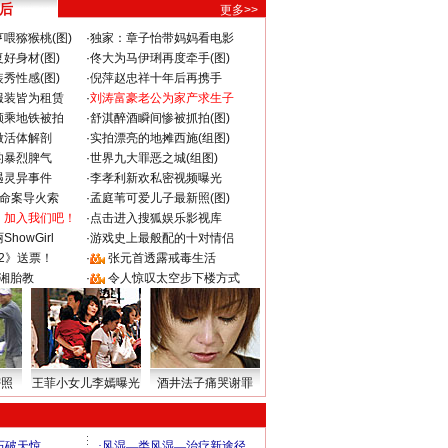
 后
更多>>
喂猕猴桃(图)
·
独家：章子怡带妈妈看电影
好身材(图)
·
佟大为马伊琍再度牵手(图)
秀性感(图)
·
倪萍赵忠祥十年后再携手
服装皆为租赁
·
刘涛富豪老公为家产求生子
颜乘地铁被拍
·
舒淇醉酒瞬间惨被抓拍(图)
做活体解剖
·
实拍漂亮的地摊西施(组图)
的暴烈脾气
·
世界九大罪恶之城(组图)
遇灵异事件
·
李孝利新欢私密视频曝光
成命案导火索
·
孟庭苇可爱儿子最新照(图)
：加入我们吧！
·
点击进入搜狐娱乐影视库
howGirl
·
游戏史上最般配的十对情侣
2》送票！
·
张元首透露戒毒生活
湘胎教
·
令人惊叹太空步下楼方式
密照
王菲小女儿李嫣曝光
酒井法子痛哭谢罪