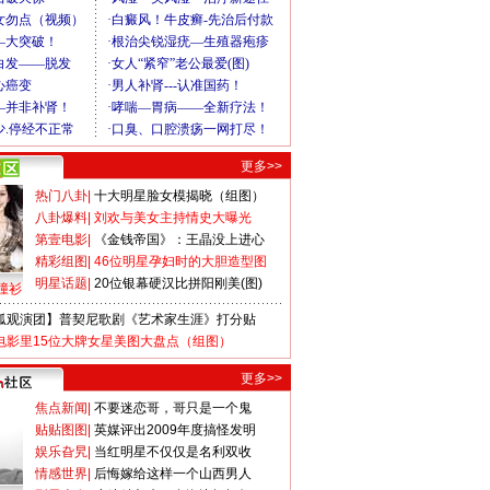
更多>>
热门八卦
|
十大明星脸女模揭晓（组图）
八卦爆料
|
刘欢与美女主持情史大曝光
第壹电影
|
《金钱帝国》：王晶没上进心
精彩组图
|
46位明星孕妇时的大胆造型图
明星话题
|
20位银幕硬汉比拼阳刚美(图)
撞衫
狐观演团】普契尼歌剧《艺术家生涯》打分贴
电影里15位大牌女星美图大盘点（组图）
更多>>
焦点新闻
|
不要迷恋哥，哥只是一个鬼
贴贴图图
|
英媒评出2009年度搞怪发明
娱乐旮旯
|
当红明星不仅仅是名利双收
情感世界
|
后悔嫁给这样一个山西男人