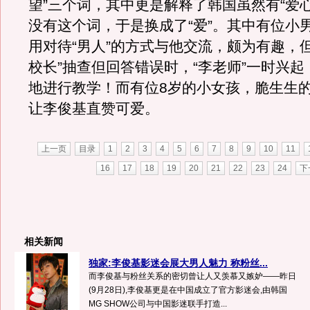
望”三个词，其中更是解释了韩国虽然有“爱
没有这个词，于是换成了“爱”。其中有位小
用对待“男人”的方式与他交流，颇为有趣，
校长”抽查但回答错误时，“李老师”一时兴
地进行教学！而有位8岁的小女孩，脆生生
让李俊基直赞可爱。
上一页
目录
1
2
3
4
5
6
7
8
9
10
11
16
17
18
19
20
21
22
23
24
下
相关新闻
独家:李俊基影迷会展大男人魅力 称粉丝...
而李俊基与粉丝关系的密切曾让人又羡慕又嫉妒——昨日
(9月28日),李俊基更是在中国成立了官方影迷会,由韩国
MG SHOW公司与中国影迷联手打造...