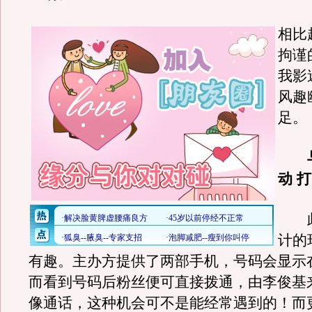
相比
拘谨
我影
风趣
足。
与
动 
此
计的
有趣。主办方提供了两部手机，号码会显示
而看到号码后粉丝便可直接拨通，由李俊基
像通话，这种机会可不是能经常遇到的！而