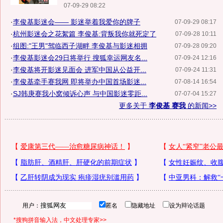
07-09-29 08:22
·
李俊基影迷会—— 影迷举着我爱你的牌子
07-09-29 08:17
·
杭州影迷会之花絮篇 李俊基:背叛我你就死定了
07-09-28 10:11
·
组图:"王男"驾临西子湖畔 李俊基与影迷相拥
07-09-28 09:20
·
李俊基影迷会29日将举行 搜狐幸运网友名...
07-09-24 12:16
·
李俊基将开影迷见面会 进军中国从公益开...
07-09-24 11:31
·
李俊基牵手赛我网 即将举办中国首场影迷...
07-08-14 16:54
·
SJ韩庚赛我小窝倾诉心声 与中国影迷零距...
07-07-04 15:27
更多关于
李俊基 赛我
的新闻>>
用户：
匿名
隐藏地址
设为辩论话题
*搜狗拼音输入法，中文处理专家>>