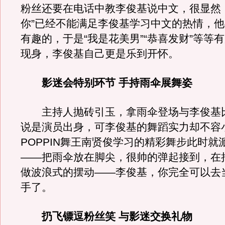
粉丝还要在电话中教李俊基说中文，很显然
你”已经不能满足李俊基学习中文的热情，
有趣的，于是“我是花美男”“恭喜发财”等等
现身，李俊基自己更是乐到开怀。
影迷会特别环节 手持雨伞展舞姿
主持人抛砖引玉，拿雨伞登场与李俊基
说是演员出身，可李俊基的舞蹈实力却不容
POPPIN舞王南贤俊学习的精彩舞步此时就
——把雨伞放在脚尖，很帅的弹起接到，在
做波浪式的摆动——李俊基，你完全可以去当
手了。
扔飞镖逗粉丝笑 与影迷交换礼物