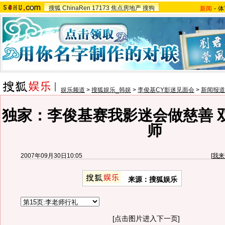
搜狐
ChinaRen
17173
焦点房地产
搜狗
新闻
-
体
娱乐频道
>
搜狐娱乐_韩娱
>
李俊基CY影迷见面会
>
新闻报道
独家：李俊基赛我影迷会做慈善 
师
2007年09月30日10:05
[
我来
来源：搜狐娱乐
[点击图片进入下一页]