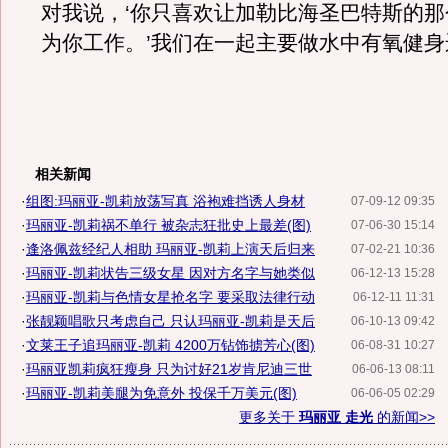
对我说，‘你只喜欢让加勒比海圣巴特斯的
为你工作。’我们在一起主要做水中有氧健身
相关新闻
·
组图:玛丽亚-凯莉放荡写真 浴袍难挡诱人身材
07-09-12 09:35
·
玛丽亚-凯莉祸不单行 被杂志狂批史上最差(图)
07-06-30 15:14
·
逢洛佩兹经纪人相助 玛丽亚-凯莉上演天后归来
07-02-21 10:36
·
玛丽亚-凯莉状告三级女星 因对方名字与她类似
06-12-13 15:28
·
玛丽亚-凯莉与色情女星抢名字 要采取法律行动
06-12-11 11:31
·
张靓颖唱歌只考虑自己 只认玛丽亚-凯莉是天后
06-10-13 09:42
·
文莱王子追玛丽亚-凯莉 4200万钻饰掳芳心(图)
06-08-31 10:27
·
玛丽亚凯莉疯狂瘦身 只为讨好21岁肯尼迪三世
06-06-13 08:11
·
玛丽亚-凯莉美腿为免意外 投保千万美元(图)
06-06-05 02:29
更多关于
玛丽亚 走光
的新闻>>