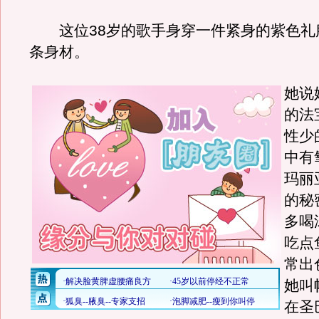
这位38岁的歌手身穿一件紧身的紫色礼
条身材。
她说
的法
性少
中有
玛丽
的秘
多喝
吃点
常出
她叫
在圣