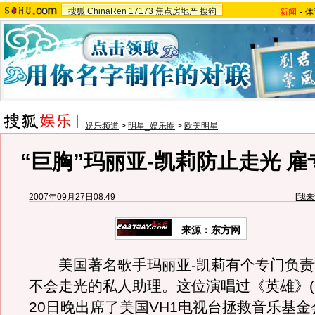
搜狐
ChinaRen
17173
焦点房地产
搜狗
新闻
-
体
娱乐频道
>
明星_娱乐圈
>
欧美明星
“巨胸”玛丽亚-凯莉防止走光 雇
2007年09月27日08:49
[
我来
来源：东方网
美国著名歌手玛丽亚-凯莉有个专门负责“
不会走光的私人助理。这位演唱过《英雄》(H
20日晚出席了美国VH1电视台拯救音乐基