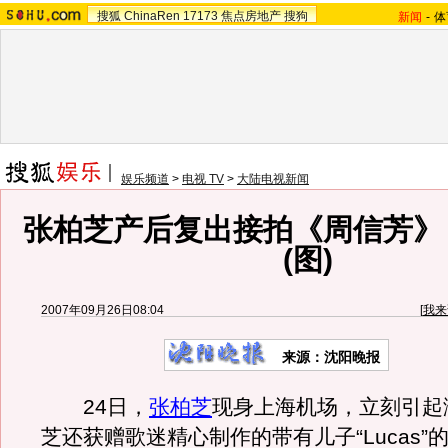
搜狐
ChinaRen
17173
焦点房地产
搜狗
新闻
-
体
娱乐频道
>
电视 TV
>
大陆电视新闻
张柏芝产后复出接拍《周信芳》 
(图)
2007年09月26日08:04
[
我来
来源：沈阳晚报
24日，
张柏芝
现身上海机场，立刻引起
芝还获赠歌迷精心制作的带有儿子“Lucas”