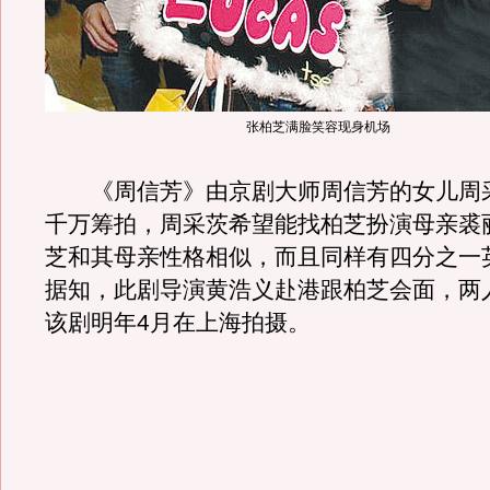
张柏芝满脸笑容现身机场
《周信芳》由京剧大师周信芳的女儿周采
千万筹拍，周采茨希望能找柏芝扮演母亲裘
芝和其母亲性格相似，而且同样有四分之一
据知，此剧导演黄浩义赴港跟柏芝会面，两
该剧明年4月在上海拍摄。