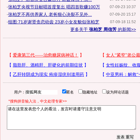
·
张柏芝央视节目献唱首度复出 唱四首歌赚100万
07-09-23 10:37
·
张柏芝不再供养家人 老爸狠心决裂不见外...
07-09-20 15:17
·
组图:71岁谢贤贪恋幼齿 23岁小女友貌似张柏芝
07-09-18 11:52
更多关于
张柏芝 周信芳
的新闻>>
用户：
匿名
隐藏地址
设为辩论话题
*搜狗拼音输入法，中文处理专家>>