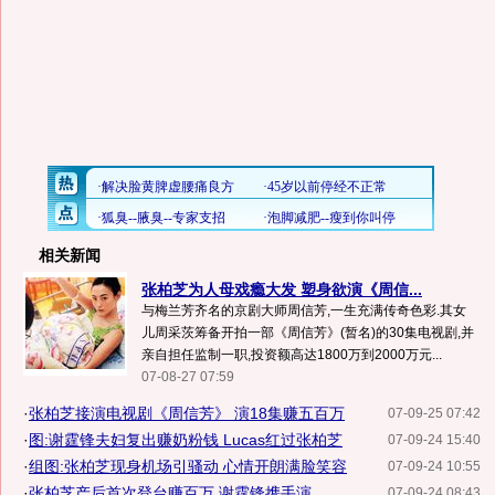
相关新闻
张柏芝为人母戏瘾大发 塑身欲演《周信...
与梅兰芳齐名的京剧大师周信芳,一生充满传奇色彩.其女
儿周采茨筹备开拍一部《周信芳》(暂名)的30集电视剧,并
亲自担任监制一职,投资额高达1800万到2000万元...
07-08-27 07:59
·
张柏芝接演电视剧《周信芳》 演18集赚五百万
07-09-25 07:42
·
图:谢霆锋夫妇复出赚奶粉钱 Lucas红过张柏芝
07-09-24 15:40
·
组图:张柏芝现身机场引骚动 心情开朗满脸笑容
07-09-24 10:55
·
张柏芝产后首次登台赚百万 谢霆锋携手演...
07-09-24 08:43