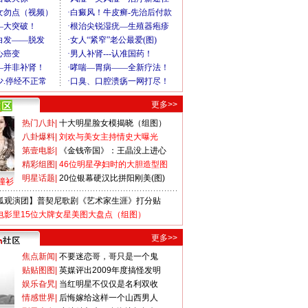
更多>>
热门八卦
|
十大明星脸女模揭晓（组图）
八卦爆料
|
刘欢与美女主持情史大曝光
第壹电影
|
《金钱帝国》：王晶没上进心
精彩组图
|
46位明星孕妇时的大胆造型图
明星话题
|
20位银幕硬汉比拼阳刚美(图)
撞衫
狐观演团】普契尼歌剧《艺术家生涯》打分贴
电影里15位大牌女星美图大盘点（组图）
更多>>
焦点新闻
|
不要迷恋哥，哥只是一个鬼
贴贴图图
|
英媒评出2009年度搞怪发明
娱乐旮旯
|
当红明星不仅仅是名利双收
情感世界
|
后悔嫁给这样一个山西男人