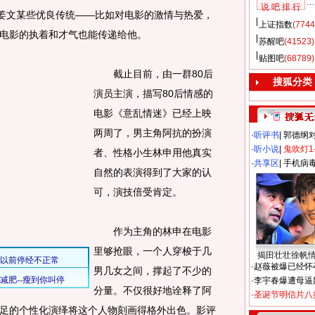
说 吧 排 行
”姜文某些优良传统——比如对电影的激情与热爱，
上证指数
(7744
电影的执着和才气也能传递给他。
苏醒吧
(41523)
贴图吧
(68789)
截止目前，由一群80后
搜狐分类
演员主演，描写80后情感的
电影《意乱情迷》已经上映
两周了，男主角阿抗的扮演
·
听评书
|
郭德纲
·
听小说
|
鬼吹灯1
者、性格小生林申用他真实
·
共享区
|
手机病
自然的表演得到了大家的认
可，演技倍受肯定。
作为主角的林申在电影
里够抢眼，一个人穿梭于几
揭田壮壮徐帆
·
赵薇被爆已经怀
男几女之间，撑起了不少的
·
李宇春爆遭母逼
分量。不仅很好地诠释了阿
·
圣诞节明信片八
足的个性化演绎将这个人物刻画得格外出色。影评