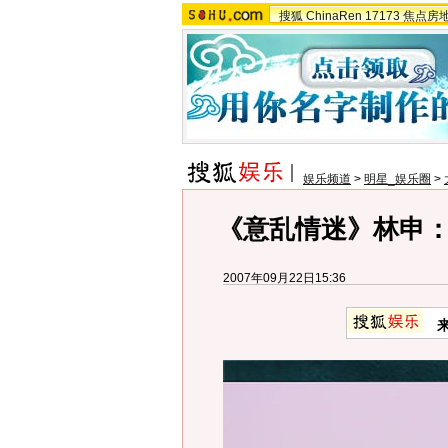
搜狐
ChinaRen
17173
焦点房
娱乐频道
>
明星_娱乐圈
>
《意乱情迷》林申
2007年09月22日15:36