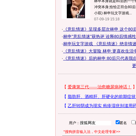
林申本身就是80后的一
冲突本身,恰恰正符合80后
小双) 林申玩文字游戏...
07-09-19 15:18
·
《意乱情迷》呈现多层次林申 这个80后无
·
林申"意乱情迷"获热评 诠释80后情感
·
林申玩文字游戏 《意乱情迷》绝非情迷意
·
《意乱情迷》大冒险 林申:更喜欢生活
·
《意乱情迷》后的林申:80后只代表我自
用户：
匿名
*搜狗拼音输入法，中文处理专家>>