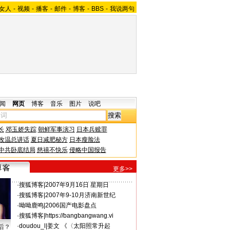
女人
-
视频
-
播客
-
邮件
-
博客
-
BBS
-
我说两句
闻
网页
博客
音乐
图片
说吧
长
邓玉娇失踪
朝鲜军事演习
日本兵赎罪
改温总讲话
夏日减肥秘方
日本瘦脸法
中共卧底结局
慈禧不快乐
侵略中国报告
更多>>
·
搜狐博客
|
2007年9月16日 星期日
·
搜狐博客
|
2007年9-10月济南新世纪
·
呦呦鹿鸣
|
2006国产电影盘点
·
搜狐博客
|
https://bangbangwang.vi
·
doudou_l
|
姜文 《〈太阳照常升起
后？