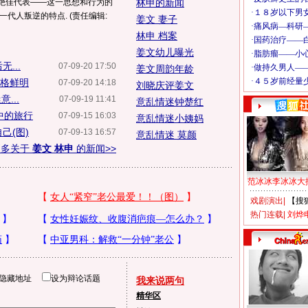
个绝佳代表——这一思想和行为的
林申的新闻
一代人叛逆的特点. (责任编辑:
姜文 妻子
林申 档案
姜文幼儿曝光
...
07-09-20 17:50
姜文周韵年龄
性格鲜明
07-09-20 14:18
刘晓庆评姜文
...
07-09-19 11:41
意乱情迷钟楚红
中的旅行
07-09-15 16:03
意乱情迷小姨妈
己(图)
07-09-13 16:57
意乱情迷 莫颜
更多关于
姜文 林申
的新闻>>
范冰冰李冰冰大
戏剧演出
|
【搜
热门连载
|
刘烨
隐藏地址
设为辩论话题
我来说两句
精华区