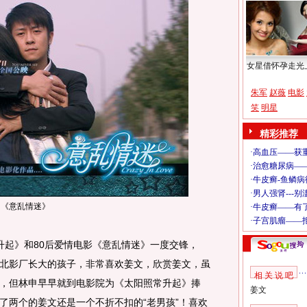
女星借怀孕走光
朱军
赵薇
电影
笑
明星
精彩推荐
申《意乱情迷》
起》和80后爱情电影《意乱情迷》一度交锋，
北影厂长大的孩子，非常喜欢姜文，欣赏姜文，虽
相 关 说 吧
，但林申早早就到电影院为《太阳照常升起》捧
姜文
了两个的姜文还是一个不折不扣的“老男孩”！喜欢