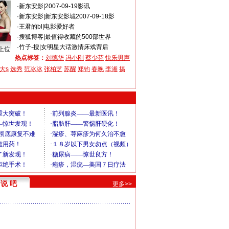
·
新东安影
|
2007-09-19影讯
·
新东安影
|
新东安影城2007-09-18影
·
王君的bl
|
电影爱好者
·
搜狐博客
|
最值得收藏的500部世界
·
竹子-搜
|
女明星大话激情床戏背后
上位
热点标签：
刘德华
冯小刚
蔡少芬
快乐男声
大s
选秀
范冰冰
张柏芝
苏醒
郑钧
春晚
李湘
搞
说 吧
更多>>