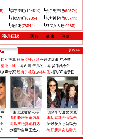
5)
李宇春吧
(104510)
快乐男声吧
(68574)
刘德华吧
(69854)
东方神起吧
(65744)
婚姻吧
(78544)
37℃女人吧
(6985)
商机在线
|
医 疗
健 康
保 健
更多>>
对口相声集
杜拉拉升职记
张震讲故事
红楼梦
-精绝古城
世界名著
平凡的世界
货币战争2
毒杀毒专家
经典手机游游格斗集
福彩3D走势图
情史
李冰冰被爆已婚
揭秘生父离婚内幕
孕
·
揭刘晓庆离婚内幕
·
李幼斌新恋情曝光
婚
·
周迅王艳婆媳相见
·
陆毅爱女照首曝光
折
·
刘嘉玲自曝正造人
·
陈好新男友被曝光