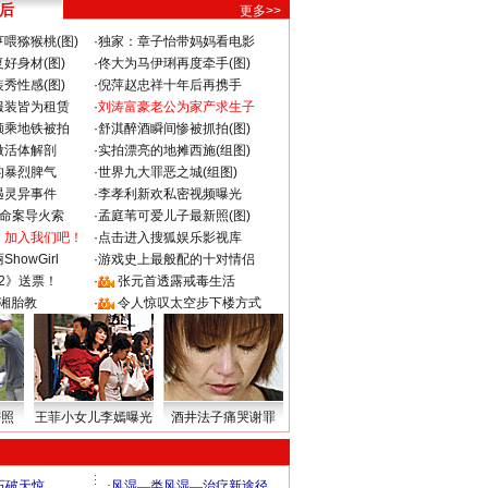
 后
更多>>
喂猕猴桃(图)
·
独家：章子怡带妈妈看电影
好身材(图)
·
佟大为马伊琍再度牵手(图)
秀性感(图)
·
倪萍赵忠祥十年后再携手
服装皆为租赁
·
刘涛富豪老公为家产求生子
颜乘地铁被拍
·
舒淇醉酒瞬间惨被抓拍(图)
做活体解剖
·
实拍漂亮的地摊西施(组图)
的暴烈脾气
·
世界九大罪恶之城(组图)
遇灵异事件
·
李孝利新欢私密视频曝光
成命案导火索
·
孟庭苇可爱儿子最新照(图)
：加入我们吧！
·
点击进入搜狐娱乐影视库
howGirl
·
游戏史上最般配的十对情侣
2》送票！
·
张元首透露戒毒生活
湘胎教
·
令人惊叹太空步下楼方式
密照
王菲小女儿李嫣曝光
酒井法子痛哭谢罪