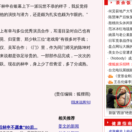
茶 余 饭
下林申在银幕上下一派玩世不恭的样子，我反觉得
·
何炅获地产大亨
他的演技与潜力，还是颇为扎实也颇为乍眼的。”
·
陈慧琳产后恢复
·
殷桃街头休闲装
·
范冰冰红地毯
有幸与多位优秀演员合作，耳濡目染对自己也有
·
姚晨与老公素
晃、归亚蕾、郑少秋三位“老戏骨”有很多对手戏；
·
日军竟拿战俘
·
盘点网坛大腕
仪、吴军合作；《门》里，作为同门师兄的陈坤对
·
美女办公室遭
来说都是弥足珍贵的。一部部作品完成，一次次的
·
《Nobody》
跃。现在的林申，身上少了些青涩，多了分成熟。
·
搜狐娱乐招聘
·
台北电玩展靓丽S
·
《变形金刚
·
王岳伦爆李
(责任编辑：狐狸雨)
[
我来说两句
]
新版“西游”绝
相关推荐
健 康 指 南
姜文的新闻
林申不愿拿"80后...