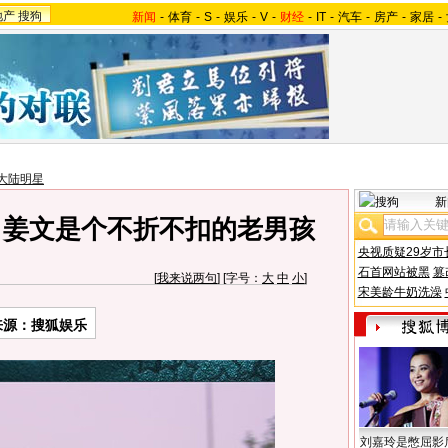
地产
搜狗
新闻
-
体育
-
S
-
娱乐
-
V
-
财经
-
IT
-
汽车
-
房产
-
家居
-
大陆明星
新
：姜文是个不折不扣的老男孩
央视质疑29岁市
石首网站被黑
篡
[
我来说两句
] [字号：
大
中
小
]
宋美龄牛奶洗澡
来源：搜狐娱乐
刘嘉玲是憋屈影