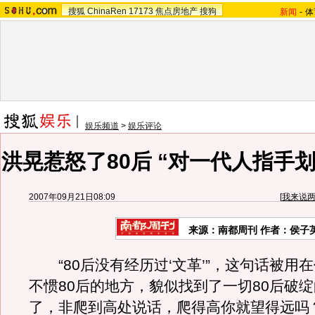
搜狐
ChinaRen
17173
焦点房地产
搜狗
新闻
-
体
娱乐频道
>
娱乐评论
洪晃惹怒了80后 “对一代人指手
2007年09月21日08:09
[
我来说
来源：南都周刊 作者：侯子
“80后没有经历过‘文革’”，这句话被用
不惯80后的地方，貌似找到了一切80后破
了，非爬到高处说话，爬得高你就望得远吗