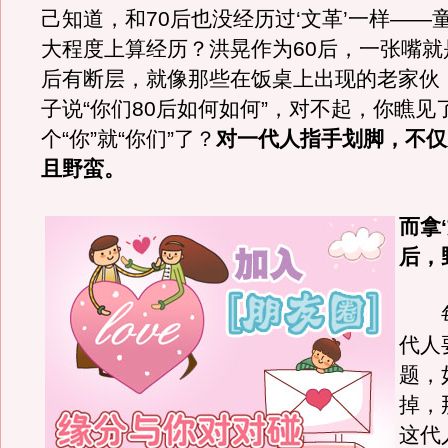
己知道，和70后也没经历过‘文革’一样——
大程度上算经历？洪晃作为60后，一张嘴就是
后有断层，就像那些在饭桌上出现的老家伙
子说“你们80后如何如何”，对不起，你瞧见
个“你”就“你们”了？
对一代人指手划脚，不仅
且野蛮。
而拿‘
后，
每
代人
题，
掉，
这代