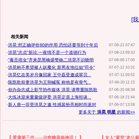
[
我
相关新闻
·
洪晃:想正确评价80的作用 恐怕还要等到十年后
07-09-21 07:47
·
洪晃"忠贞"新论:一夜情不是一个道德行为
07-08-13 09:32
·
"毒舌痞女"齐来昆黑楠盛赞杨二洪晃不识晓明
07-08-06 17:00
·
洪晃称不希望被人妖魔化 新男友地位如"司令"
07-07-12 10:31
·
洪晃忆在美岁月像回家 王中磊受邀成翠贝...
07-07-11 09:52
·
陈凯歌前妻洪晃为王朔喊冤 称他是有骨气...
07-06-20 11:15
·
创办杂志成上影节协作媒体 洪晃:请尊重陈凯歌
07-06-20 08:38
·
大练冰迎来重量级评委 洪晃定居上海拒谈...
07-06-18 21:44
·
新人唐一菲受洪晃之邀 性感装扮亮相时尚派对
07-06-07 13:58
更多关于
洪晃 明星
的新闻>>