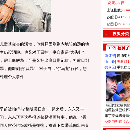
说 吧 排 行
上证指数
(7744
苏醒吧
(41523)
贴图吧
(68789)
搜狐分类
童基金会的活动，他解释因刚到内地较偏远的地
生仍没消肿。他又对于票控一事自责是“大头虾”，
·
听评书
|
郭德纲
，需上庭解释，可是又把出庭日期记错，将前日到
·
听小说
|
鬼吹灯1
·
共享区
|
手机病
，他即刻说“认罪”。对于自己的“乌龙”行径，想
处理个人事件。
揭田壮壮徐帆
前被拍得与“翻版吴日言”一起之后，东东又与一
·
赵薇被爆已经怀
·
李宇春爆遭母逼
闻，东东形容这些报道都是漫画故事，他说：“香
·
圣诞节明信片八
同人饮茶吃饭就指是拍拖，难道下次带菲佣出来又