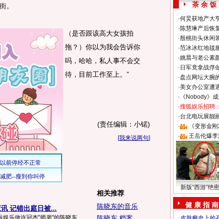
茶 余 饭
街。
·
何炅获地产大亨
·
陈慧琳产后恢复
（是否跟该高大女孩拍
·
殷桃街头休闲装
拖？）你以为我会告诉你
·
范冰冰红地毯
·
姚晨与老公素
吗，哈哈，私人事不会交
·
日军竟拿战俘
待，目前工作至上。”
·
盘点网坛大腕
·
美女办公室遭
·
《Nobody》
·
搜狐娱乐招聘
·
台北电玩展靓丽S
(责任编辑：小锘)
·
《变形金刚
·
王岳伦爆李
[
我来说两句
]
新版“西游”绝
相关推荐
健 康 指 南
陈晓东的音乐
 记错出庭日被...
娱乐做许冠杰"师弟"的陈晓东,
陈晓东 档案