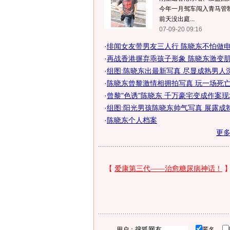
今年一月驾车闯入青马管制
前天没出庭...
07-09-20 09:16
·
绯闻女友带男友三人行 陈晓东不怕做电灯
·
再战香港摒弃乖孩子形象 陈晓东激变肌肉
·
组图:陈晓东出最新写真 尽显成熟男人
·
陈晓东曾黎激情相拥拍写真 玩一场死亡游
·
曾黎"色诱"陈晓东 千万豪宅变成作案现场
·
组图:阳光男孩陈晓东帅气写真 展露成
·
陈晓东个人档案
更
用户：
匿名