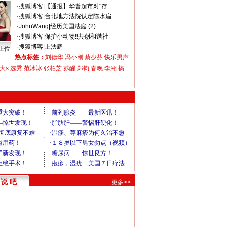
·
搜狐博客
|
【通报】华普超市对"存
·
搜狐博客
|
台北地方法院认定陈水扁
·
JohnWang
|
经历美国法庭 (2)
·
搜狐博客
|
保护小动物!!共创和谐社
·
搜狐博客
|
上法庭
上位
热点标签：
刘德华
冯小刚
蔡少芬
快乐男声
大s
选秀
范冰冰
张柏芝
苏醒
郑钧
春晚
李湘
搞
说 吧
更多>>