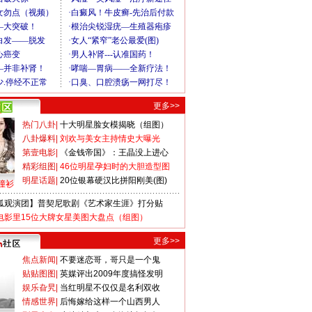
更多>>
热门八卦
|
十大明星脸女模揭晓（组图）
八卦爆料
|
刘欢与美女主持情史大曝光
第壹电影
|
《金钱帝国》：王晶没上进心
精彩组图
|
46位明星孕妇时的大胆造型图
明星话题
|
20位银幕硬汉比拼阳刚美(图)
撞衫
狐观演团】普契尼歌剧《艺术家生涯》打分贴
电影里15位大牌女星美图大盘点（组图）
更多>>
焦点新闻
|
不要迷恋哥，哥只是一个鬼
贴贴图图
|
英媒评出2009年度搞怪发明
娱乐旮旯
|
当红明星不仅仅是名利双收
情感世界
|
后悔嫁给这样一个山西男人