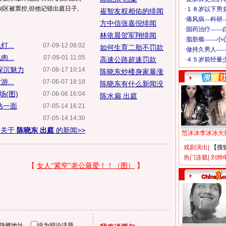
区被票控,但他记错出庭日子,
崔智友权相佑的绯闻
方中信张嘉倪绯闻
林依晨贺军翔绯闻
...
07-09-12 08:02
如何生育二胎不罚款
...
07-09-01 11:05
高速公路超速罚款
深沉魅力
07-08-17 10:14
陈晓东炒楼身家暴涨
...
07-06-07 18:18
陈晓东有什么新闻没
(图)
07-06-06 16:04
陈水扁 出庭
熟一面
07-05-14 16:21
07-05-14 14:30
多关于
陈晓东 出庭
的新闻>>
范冰冰李冰冰大
戏剧演出
|
【搜
热门连载
|
刘烨
隐藏地址
设为辩论话题