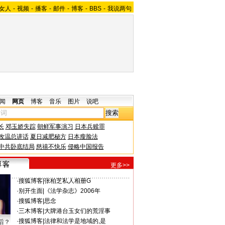
女人
-
视频
-
播客
-
邮件
-
博客
-
BBS
-
我说两句
闻
网页
博客
音乐
图片
说吧
长
邓玉娇失踪
朝鲜军事演习
日本兵赎罪
改温总讲话
夏日减肥秘方
日本瘦脸法
中共卧底结局
慈禧不快乐
侵略中国报告
更多>>
·
搜狐博客
|
张柏芝私人相册G
·
别开生面
|
《法学杂志》2006年
·
搜狐博客
|
思念
·
三木博客
|
大牌港台玉女们的荒淫事
·
搜狐博客
|
法律和法学是地域的,是
后？