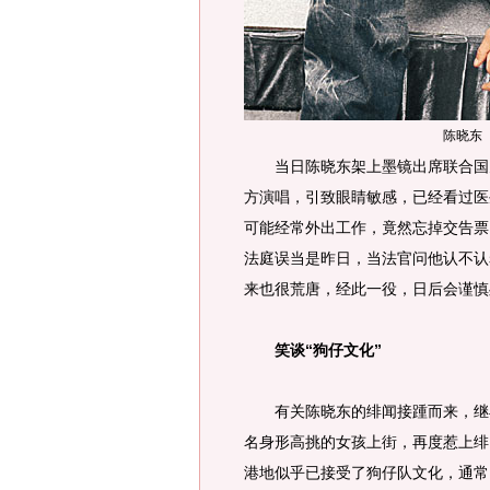
陈晓东
当日陈晓东架上墨镜出席联合国儿
方演唱，引致眼睛敏感，已经看过医
可能经常外出工作，竟然忘掉交告票
法庭误当是昨日，当法官问他认不认罪
来也很荒唐，经此一役，日后会谨慎
笑谈“狗仔文化”
有关陈晓东的绯闻接踵而来，继早
名身形高挑的女孩上街，再度惹上绯
港地似乎已接受了狗仔队文化，通常