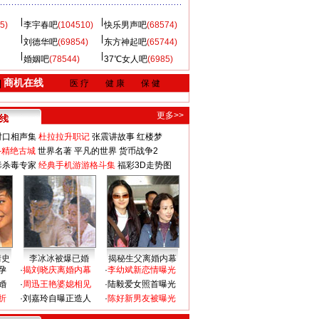
5)
李宇春吧
(104510)
快乐男声吧
(68574)
刘德华吧
(69854)
东方神起吧
(65744)
婚姻吧
(78544)
37℃女人吧
(6985)
商机在线
|
医 疗
健 康
保 健
更多>>
对口相声集
杜拉拉升职记
张震讲故事
红楼梦
-精绝古城
世界名著
平凡的世界
货币战争2
毒杀毒专家
经典手机游游格斗集
福彩3D走势图
情史
李冰冰被爆已婚
揭秘生父离婚内幕
孕
·
揭刘晓庆离婚内幕
·
李幼斌新恋情曝光
婚
·
周迅王艳婆媳相见
·
陆毅爱女照首曝光
折
·
刘嘉玲自曝正造人
·
陈好新男友被曝光