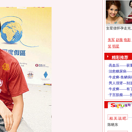
女星借怀孕走光
朱军
赵薇
电影
笑
明星
精彩推荐
相 关 说 吧
陈晓东