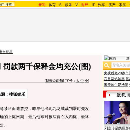
地产
搜狗
新闻
-
体育
-
S
-
娱乐
-
V
-
财经
-
IT
-
汽车
-
房产
-
家居
-
港台明星
新
 罚款两千保释金均充公(图)
央视质疑29岁市
石首网站被黑
篡
[
我来说两句
] [字号：
大
中
小
]
宋美龄牛奶洗澡
来源：搜狐娱乐
湾禁区而遭票控，昨早他出现九龙城裁判署时先发
确的上庭日期，最后他即时被法官召入内庭，最终
充公。
刘嘉玲是憋屈影