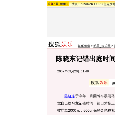
搜狐
ChinaRen
17173
焦点房
娱乐频道
>
明星_娱乐圈
>
陈晓东记错出庭时间
2007年09月20日11:48
陈晓东
于今年一月因驾车误闯马
觉自己摆乌龙记错时间，前日才是正
被罚款2000元，500元保释金也被