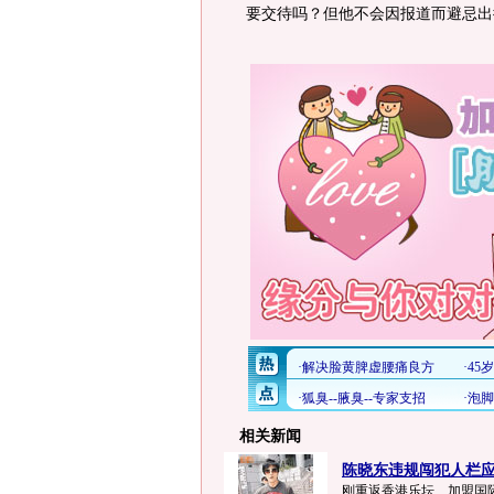
要交待吗？但他不会因报道而避忌出
相关新闻
陈晓东违规闯犯人栏应讯
刚重返香港乐坛、加盟国际