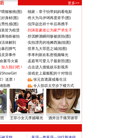
 后
更多>>
喂猕猴桃(图)
·
独家：章子怡带妈妈看电影
好身材(图)
·
佟大为马伊琍再度牵手(图)
秀性感(图)
·
倪萍赵忠祥十年后再携手
服装皆为租赁
·
刘涛富豪老公为家产求生子
颜乘地铁被拍
·
舒淇醉酒瞬间惨被抓拍(图)
做活体解剖
·
实拍漂亮的地摊西施(组图)
的暴烈脾气
·
世界九大罪恶之城(组图)
遇灵异事件
·
李孝利新欢私密视频曝光
成命案导火索
·
孟庭苇可爱儿子最新照(图)
：加入我们吧！
·
点击进入搜狐娱乐影视库
howGirl
·
游戏史上最般配的十对情侣
2》送票！
·
张元首透露戒毒生活
湘胎教
·
令人惊叹太空步下楼方式
密照
王菲小女儿李嫣曝光
酒井法子痛哭谢罪