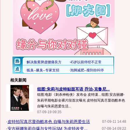
相关新闻
组图:朱莉与皮特贴面耳语 乔治-克鲁尼...
组图:电影《刺杀神枪侠》发布会 皮特潇... 组图:安吉丽娜-
朱莉早期电影全裸片段首次曝光 皮特拍写真尽显劲酷本色
自曝与朱莉恩爱生活...
07-09-19 09:35
·
皮特拍写真尽显劲酷本色 自曝与朱莉恩爱生活
07-09-11 14:48
·
安吉丽娜朱莉自爆与女性玩SM 为皮特改变...
07-08-14 09:22