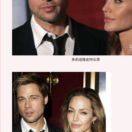
朱莉追随皮特出席