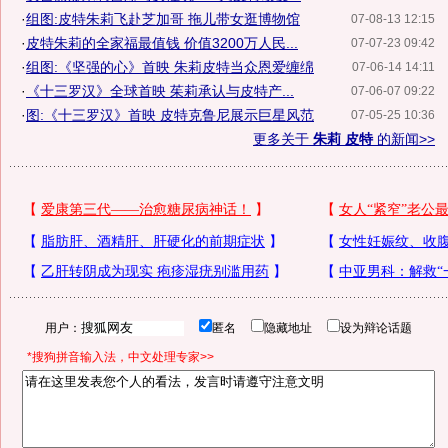
·
组图:皮特朱莉飞赴芝加哥 拖儿带女逛博物馆
07-08-13 12:15
·
皮特朱莉的全家福最值钱 价值3200万人民...
07-07-23 09:42
·
组图:《坚强的心》首映 朱莉皮特当众恩爱缠绵
07-06-14 14:11
·
《十三罗汉》全球首映 茱莉承认与皮特产...
07-06-07 09:22
·
图:《十三罗汉》首映 皮特克鲁尼展示巨星风范
07-05-25 10:36
更多关于
朱莉 皮特
的新闻>>
用户：
匿名
隐藏地址
设为辩论话题
*搜狗拼音输入法，中文处理专家>>