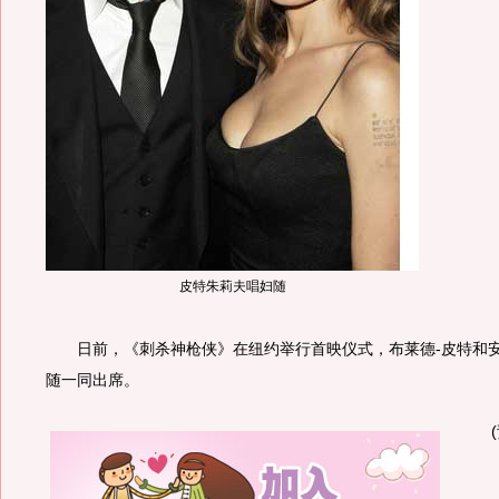
皮特朱莉夫唱妇随
日前，《刺杀神枪侠》在纽约举行首映仪式，布莱德-皮特和安
随一同出席。