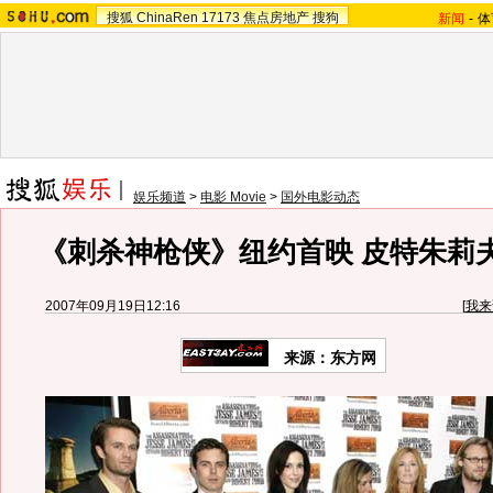
搜狐
ChinaRen
17173
焦点房地产
搜狗
新闻
-
体
娱乐频道
>
电影 Movie
>
国外电影动态
《刺杀神枪侠》纽约首映 皮特朱莉夫
2007年09月19日12:16
[
我来
来源：东方网