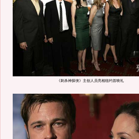
《刺杀神探侠》主创人员亮相纽约首映礼