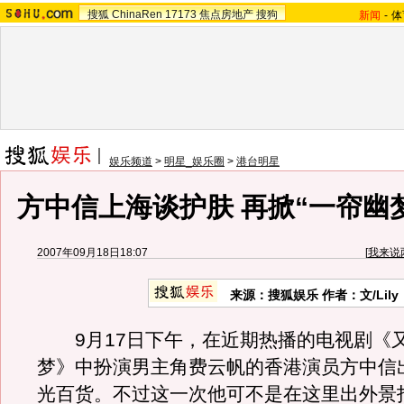
搜狐
ChinaRen
17173
焦点房地产
搜狗
新闻
-
体
娱乐频道
>
明星_娱乐圈
>
港台明星
方中信上海谈护肤 再掀“一帘幽
2007年09月18日18:07
[
我来说
来源：搜狐娱乐 作者：文/Lily
9月17日下午，在近期热播的电视剧《
梦》中扮演男主角费云帆的香港演员方中信
光百货。不过这一次他可不是在这里出外景