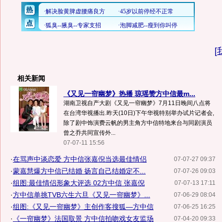
[
相关新闻
《又见一帘幽梦》热播 琼瑶赞方中信最m...
湖南卫视自产大剧《又见一帘幽梦》7月11日晚间八点将
在台湾华视播出.昨天(10日)下午华视特别举办试片记者会,
除了剧中饰演费云帆的男主角方中信特地来台与同剧演员
曾之乔共同宣传外...
07-07-11 15:56
·
在骂声中谈恋爱 方中信张嘉倪当选最佳情侣
07-07-27 09:37
·
蒙嘉慧爆方中信已结婚 扬言自己结婚定不...
07-07-26 09:03
·
组图:最佳情侣形象大评选 02方中信 张嘉倪
07-07-13 17:11
·
方中信单挑TVB六生六旦《又见一帘幽梦》...
07-06-29 08:04
·
组图:《又见一帘幽梦》主创作客搜狐—方中信
07-06-25 16:25
·
《一帘幽梦》法国取景 方中信拍吻戏女友监场
07-04-20 09:33