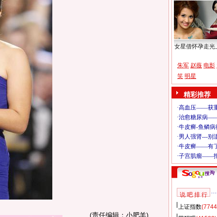
女星借怀孕走光
朱军
赵薇
电影
笑
明星
精彩推荐
说 吧 排 行
上证指数
(7744
(责任编辑：小肥羊)