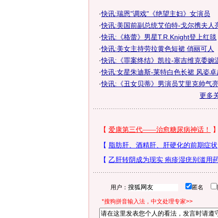
·
快讯:瑞恩"调戏"《绝望主妇》女演员
·
快讯:美国前副总统艾伯特-戈尔携夫人
·
快讯:《格蕾》男星T.R.Knight登上红毯
·
快讯:美女主持劳拉黄色短裙 俏丽可人
·
快讯:《罪案终结》凯拉-塞吉维克委婉
·
快讯:女星朱迪斯-莱特白色长裙 风姿卓
·
快讯:《丑女贝蒂》男演员艾里克帅气
更多
用户：
匿名
*搜狗拼音输入法，中文处理专家>>