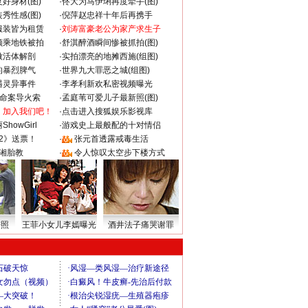
好身材(图)
·
佟大为马伊琍再度牵手(图)
秀性感(图)
·
倪萍赵忠祥十年后再携手
服装皆为租赁
·
刘涛富豪老公为家产求生子
颜乘地铁被拍
·
舒淇醉酒瞬间惨被抓拍(图)
做活体解剖
·
实拍漂亮的地摊西施(组图)
的暴烈脾气
·
世界九大罪恶之城(组图)
遇灵异事件
·
李孝利新欢私密视频曝光
成命案导火索
·
孟庭苇可爱儿子最新照(图)
：加入我们吧！
·
点击进入搜狐娱乐影视库
howGirl
·
游戏史上最般配的十对情侣
2》送票！
·
张元首透露戒毒生活
湘胎教
·
令人惊叹太空步下楼方式
密照
王菲小女儿李嫣曝光
酒井法子痛哭谢罪