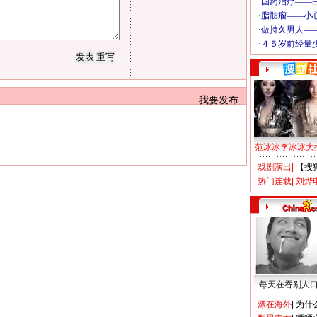
我要发布
范冰冰李冰冰大
戏剧演出
|
【搜
热门连载
|
刘烨
每天在吞别人
漂在海外
|
为什