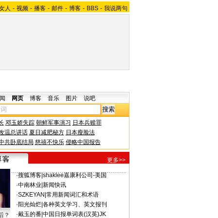
女人
-
视频
-
播客
-
邮件
-
博客
-
BBS
-
我说两句
闻
网页
博客
音乐
图片
说吧
长
邓玉娇失踪
朝鲜军事演习
日本兵赎罪
改温总讲话
夏日减肥秘方
日本瘦脸法
中共卧底结局
慈禧不快乐
侵略中国报告
更多>>
·
搜狐博客
|
shaklee嘉康利公司-美国
·
中南林业
|
新闻快讯
·
SZKEYAN
|
常用新闻词汇和术语
·
阳光灿烂
|
各种英文学习、英文报刊
·
戴玉的番
|
中国日报单词表(汉英)JK
后？