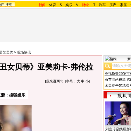
地产
搜狗
新闻
-
体育
-
S
-
娱乐
-
V
-
财经
-
IT
-
汽车
-
房产
-
家居
-
9届艾美奖
>
现场快讯
新
丑女贝蒂》亚美莉卡-弗伦拉
央视质疑29岁市
石首网站被黑
篡
[
我来说两句
] [字号：
大
中
小
]
宋美龄牛奶洗澡
来源：搜狐娱乐
刘嘉玲是憋屈影