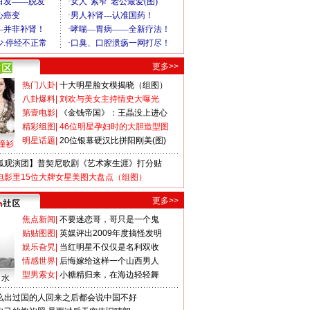
更多>>
热门八卦
|
十大明星脸女模揭晓（组图）
八卦爆料
|
刘欢与美女主持情史大曝光
第壹电影
|
《金钱帝国》：王晶没上进心
精彩组图
|
46位明星孕妇时的大胆造型图
明星话题
|
20位银幕硬汉比拼阳刚美(图)
撞衫
狐观演团】普契尼歌剧《艺术家生涯》打分贴
电影里15位大牌女星美图大盘点（组图）
更多>>
焦点新闻
|
不要迷恋哥，哥只是一个鬼
贴贴图图
|
英媒评出2009年度搞怪发明
娱乐旮旯
|
当红明星不仅仅是名利双收
情感世界
|
后悔嫁给这样一个山西男人
型男索女
|
小糖精归来，在海边轻轻舞
口水
么出过国的人回来之后都会说中国不好