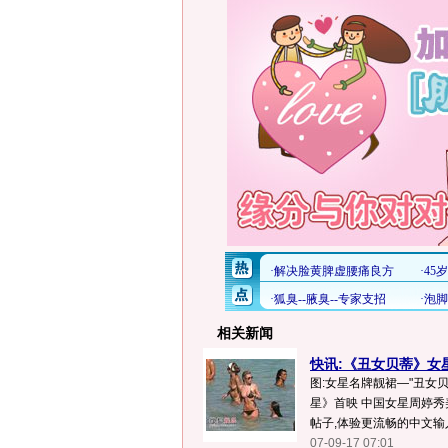
相关新闻
快讯:《丑女贝蒂》女
图:女星名牌靓裙—"丑女贝蒂"
星》首映 中国女星周婷秀美
帖子,体验更流畅的中文输入>
07-09-17 07:01