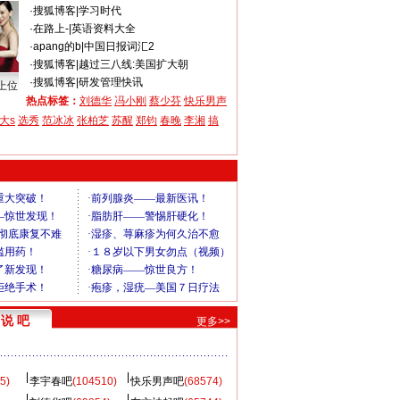
·
搜狐博客
|
学习时代
·
在路上-
|
英语资料大全
·
apang的b
|
中国日报词汇2
·
搜狐博客
|
越过三八线:美国扩大朝
·
搜狐博客
|
研发管理快讯
上位
热点标签：
刘德华
冯小刚
蔡少芬
快乐男声
大s
选秀
范冰冰
张柏芝
苏醒
郑钧
春晚
李湘
搞
说 吧
更多>>
5)
李宇春吧
(104510)
快乐男声吧
(68574)