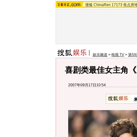
搜狐
ChinaRen
17173
焦点房
娱乐频道
>
电视 TV
>
第5
喜剧类最佳女主角《
2007年09月17日10:54