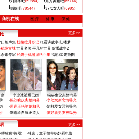
刘德华吧
(69854)
东方神起吧
(65744)
婚姻吧
(78544)
37℃女人吧
(6985)
商机在线
|
医 疗
健 康
保 健
更多>>
对口相声集
杜拉拉升职记
张震讲故事
红楼梦
-精绝古城
世界名著
平凡的世界
货币战争2
毒杀毒专家
经典手机游游格斗集
福彩3D走势图
情史
李冰冰被爆已婚
揭秘生父离婚内幕
孕
·
揭刘晓庆离婚内幕
·
李幼斌新恋情曝光
婚
·
周迅王艳婆媳相见
·
陆毅爱女照首曝光
折
·
刘嘉玲自曝正造人
·
陈好新男友被曝光
 后
更多>>
喂猕猴桃(图)
·
独家：章子怡带妈妈看电影