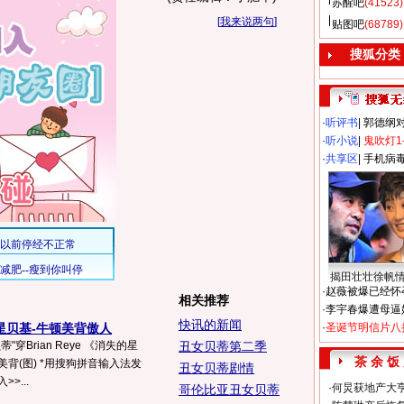
苏醒吧
(41523)
[
我来说两句
]
贴图吧
(68789)
搜狐分类
·
听评书
|
郭德纲
·
听小说
|
鬼吹灯1
·
共享区
|
手机病
揭田壮壮徐帆
·
赵薇被爆已经怀
相关推荐
·
李宇春爆遭母逼
快讯的新闻
星贝基-牛顿美背傲人
·
圣诞节明信片八
穿Brian Reye 《消失的星
丑女贝蒂第二季
茶 余 饭
背(图) *用搜狗拼音输入法发
丑女贝蒂剧情
>...
·
何炅获地产大亨
哥伦比亚丑女贝蒂