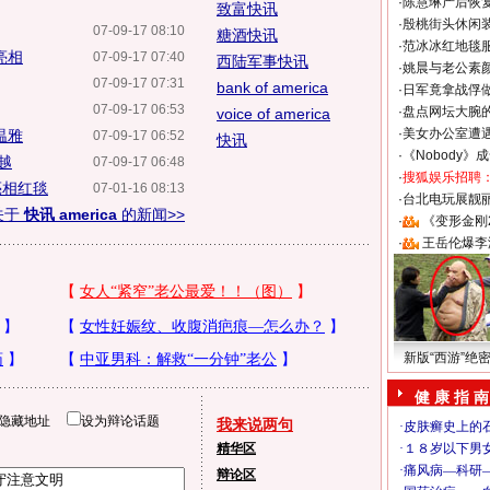
·
陈慧琳产后恢复
致富快讯
·
殷桃街头休闲装
07-09-17 08:10
糖酒快讯
·
范冰冰红地毯
亮相
07-09-17 07:40
西陆军事快讯
·
姚晨与老公素
07-09-17 07:31
bank of america
·
日军竟拿战俘
07-09-17 06:53
·
盘点网坛大腕
voice of america
·
美女办公室遭
温雅
07-09-17 06:52
快讯
·
《Nobody》
越
07-09-17 06:48
·
搜狐娱乐招聘
亮相红毯
07-01-16 08:13
·
台北电玩展靓丽S
关于
快讯 america
的新闻>>
·
《变形金刚
·
王岳伦爆李
新版“西游”绝
健 康 指 南
隐藏地址
设为辩论话题
我来说两句
精华区
辩论区