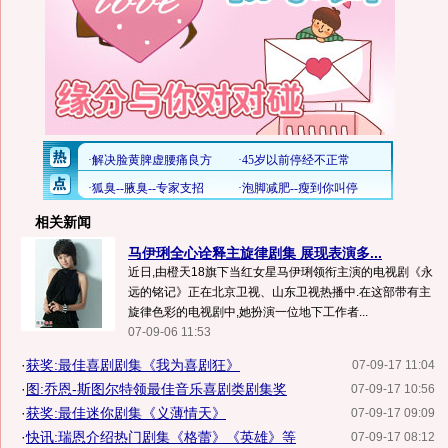
相关新闻
马伊琍全心诠释主旋律剧集 展现表演多...
近日,由橙天18旗下当红女星马伊琍领衔主演的电视剧《永
远的铭记》正在北京卫视、山东卫视热播中.在这部带有主
旋律色彩的电视剧中,她扮演一位地下工作者...
07-09-06 11:53
·
获奖:最佳喜剧剧集《我为喜剧狂》
07-09-17 11:04
·
图:乔恩-斯图尔特领最佳音乐喜剧类剧集奖
07-09-17 10:56
·
获奖:最佳迷你剧集《义薄情天》
07-09-17 09:09
·
快讯:瑞恩介绍热门剧集《格蕾》《英雄》等
07-09-17 08:12