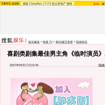
搜狐
ChinaRen
17173
焦点房地产
搜狗
新闻
-
体
娱乐频道
>
电视 TV
>
第59届艾美奖
>
现场快讯
喜剧类剧集最佳男主角《临时演员》
2007年09月17日10:46
[
我来