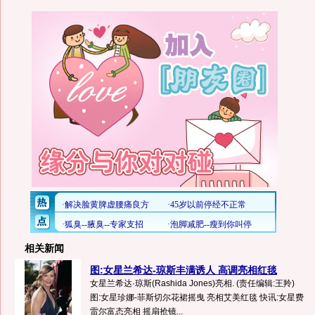
相关新闻
图:女星兰希达-琼斯丰满诱人 高调亮相红毯
女星兰希达·琼斯(Rashida Jones)亮相. (责任编辑:王羚)
图:女星珍娜-菲斯切尔花裙摇曳 亮相艾美红毯 快讯:女星费
雷尔富态亮相 摇扇抢镜...