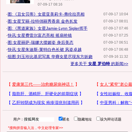
07-09-17 08:16
·
图:《丑女贝蒂》女星亚美莉卡-弗伦拉亮相
07-09-17 10:04
·
图:女星艾丽-拉特俏丽秀香肩 金色长发
07-09-17 08:01
·
图:《黑道家族》女星Jamie-Lynn Sigler挥手
07-09-17 07:46
·
快讯:女星费雷尔富态亮相 摇扇抢镜
07-09-17 07:25
·
图:女星丽萨-瑞娜大摆媚姿 身后美态
07-09-17 06:51
·
快讯:女星朱迪斯-莱特白色长裙 风姿卓越
07-09-17 06:48
·
组图:刘玉玲比基尼写真 华裔女星尽现东方妖娆
07-09-16 11:32
更多关于
女星 罗伯特
的新闻>>
用户：
匿名
隐藏地址
设为辩论话题
*搜狗拼音输入法，中文处理专家>>