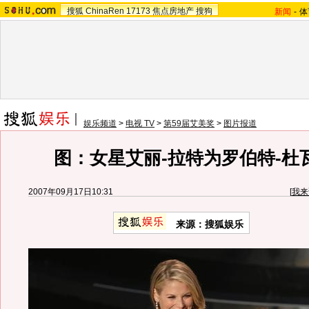
搜狐
ChinaRen
17173
焦点房地产
搜狗
新闻
-
体
娱乐频道
>
电视 TV
>
第59届艾美奖
>
图片报道
图：女星艾丽-拉特为罗伯特-杜
2007年09月17日10:31
[
我来
来源：搜狐娱乐