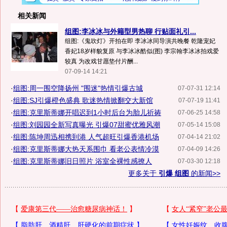
相关新闻
组图:李冰冰与外籍型男热聊 行贴面礼引...
组图:《鬼吹灯》开拍在即 李冰冰同导演共晚餐 乾隆宠妃
香妃18岁样貌复原 与李冰冰酷似(图) 李宗翰李冰冰拍戏爱
较真 为改戏甘愿垫付片酬...
07-09-14 14:21
·
组图:周一围空降扬州 "围迷"热情引爆古城
07-07-31 12:14
·
组图:SJ引爆橙色盛典 歌迷热情掀翻交大新馆
07-07-19 11:41
·
组图:克里斯蒂娜开唱迟到1小时后台为胎儿祈祷
07-06-25 14:58
·
组图:刘园园全新写真曝光 引爆07甜蜜优雅风潮
07-05-14 15:08
·
组图:陈坤周迅相携到港 人气超旺引爆香港机场
07-04-14 21:02
·
组图:克里斯蒂娜大热天系围巾 看老公表情冷漠
07-04-09 14:26
·
组图:克里斯蒂娜旧日照片 浴室全裸性感撩人
07-03-30 12:18
更多关于
引爆 组图
的新闻>>