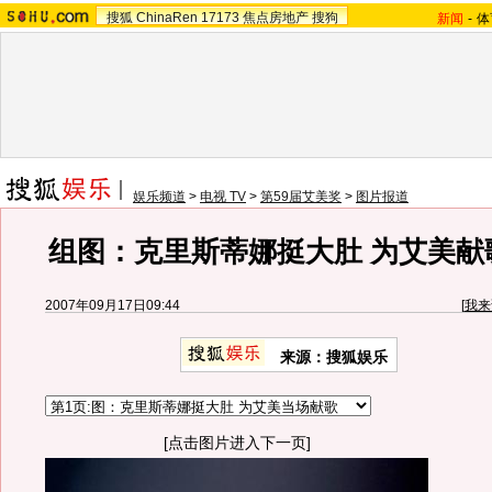
搜狐
ChinaRen
17173
焦点房地产
搜狗
新闻
-
体
娱乐频道
>
电视 TV
>
第59届艾美奖
>
图片报道
组图：克里斯蒂娜挺大肚 为艾美献
2007年09月17日09:44
[
我来
来源：搜狐娱乐
[点击图片进入下一页]