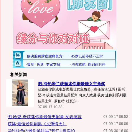
相关新闻
图:海伦米兰获颁迷你剧最佳女主角奖
获颁迷你剧或电影类最佳女主角奖. (责任编辑:王羚) 图:哈
登-奇获迷你剧最佳男配角 向众人致谢 获奖:迷你剧系列最
佳男主角--罗伯特-杜瓦尔...
07-09-17 10:38
·
图:哈登-奇获迷你剧最佳男配角 发表感言
07-09-17 09:52
·
获奖:最佳迷你剧集《义薄情天》
07-09-17 09:09
·
尝过炫色的迷你馅饼吗?梦幻U盘实拍
07-08-30 16:00