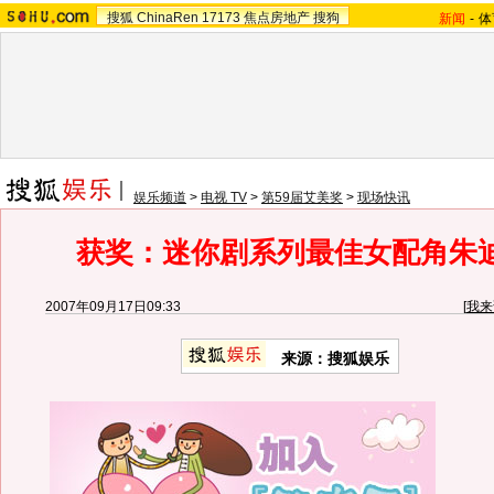
搜狐
ChinaRen
17173
焦点房地产
搜狗
新闻
-
体
娱乐频道
>
电视 TV
>
第59届艾美奖
>
现场快讯
获奖：迷你剧系列最佳女配角朱迪
2007年09月17日09:33
[
我来
来源：搜狐娱乐