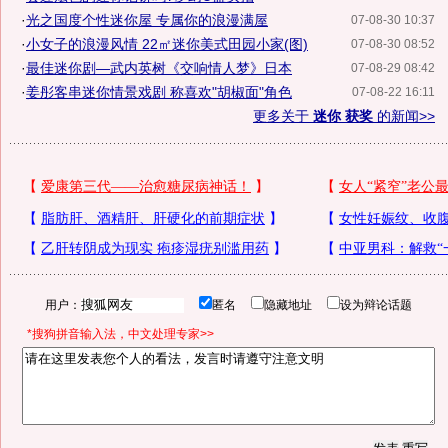
·
光之国度个性迷你屋 专属你的浪漫满屋
07-08-30 10:37
·
小女子的浪漫风情 22㎡迷你美式田园小家(图)
07-08-30 08:52
·
最佳迷你剧—武内英树《交响情人梦》日本
07-08-29 08:42
·
姜彤客串迷你情景戏剧 称喜欢"胡椒面"角色
07-08-22 16:11
更多关于
迷你 获奖
的新闻>>
用户：
匿名
隐藏地址
设为辩论话题
*搜狗拼音输入法，中文处理专家>>