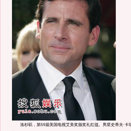
洛杉矶，第59届美国电视艾美奖颁奖礼红毯。男星史蒂夫·卡瑞尔(Ste