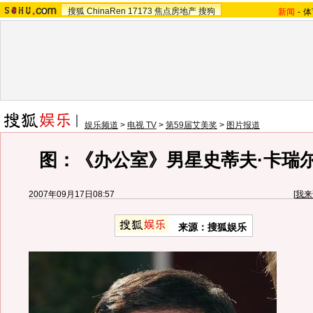
搜狐
ChinaRen
17173
焦点房地产
搜狗
新闻
-
体
娱乐频道
>
电视 TV
>
第59届艾美奖
>
图片报道
图：《办公室》男星史蒂夫·卡瑞
2007年09月17日08:57
[
我来
来源：搜狐娱乐