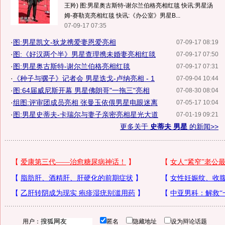
王羚) 图:男星奥古斯特-谢尔兰伯格亮相红毯 快讯:男星汤
姆-赛勒克亮相红毯 快讯:《办公室》男星B...
07-09-17 07:35
·
图:男星凯文-狄龙携爱妻恩爱亮相
07-09-17 08:19
·
图:《好汉两个半》男星查理携未婚妻亮相红毯
07-09-17 07:50
·
图:男星奥古斯特-谢尔兰伯格亮相红毯
07-09-17 07:31
·
《种子与骡子》记者会 男星迭戈-卢纳亮相 - 1
07-09-04 10:44
·
图:64届威尼斯开幕 男星佛朗哥"一拖三"亮相
07-08-30 08:04
·
组图:评审团成员亮相 张曼玉依偎男星电眼迷离
07-05-17 10:04
·
图:男星史蒂夫-卡瑞尔与妻子亲密亮相星光大道
07-01-19 09:21
更多关于
史蒂夫 男星
的新闻>>
用户：
匿名
隐藏地址
设为辩论话题