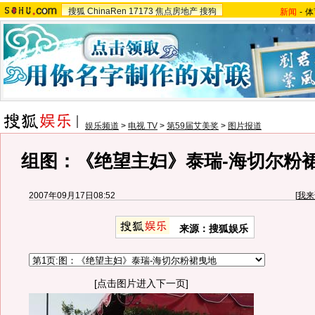
搜狐
ChinaRen
17173
焦点房地产
搜狗
新闻
-
体
娱乐频道
>
电视 TV
>
第59届艾美奖
>
图片报道
组图：《绝望主妇》泰瑞-海切尔粉
2007年09月17日08:52
[
我来
来源：搜狐娱乐
[点击图片进入下一页]