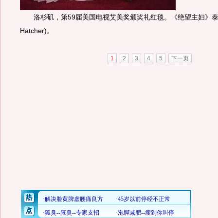
洛杉矶，第59届美国电视艾美奖颁奖礼红毯。《绝望主妇》泰瑞·海
Hatcher)。
1
2
3
4
5
下一页