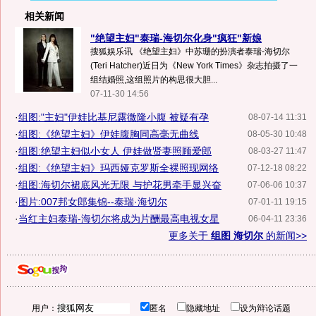
相关新闻
"绝望主妇"泰瑞-海切尔化身"疯狂"新娘
搜狐娱乐讯 《绝望主妇》中苏珊的扮演者泰瑞-海切尔
(Teri Hatcher)近日为《New York Times》杂志拍摄了一
组结婚照,这组照片的构思很大胆...
07-11-30 14:56
·
组图:"主妇"伊娃比基尼露微隆小腹 被疑有孕
08-07-14 11:31
·
组图:《绝望主妇》伊娃腹胸同高毫无曲线
08-05-30 10:48
·
组图:绝望主妇似小女人 伊娃做贤妻照顾爱郎
08-03-27 11:47
·
组图:《绝望主妇》玛西娅克罗斯全裸照现网络
07-12-18 08:22
·
组图:海切尔裙底风光无限 与护花男牵手显兴奋
07-06-06 10:37
·
图片:007邦女郎集锦--泰瑞·海切尔
07-01-11 19:15
·
当红主妇泰瑞-海切尔将成为片酬最高电视女星
06-04-11 23:36
更多关于
组图 海切尔
的新闻>>
用户：
匿名
隐藏地址
设为辩论话题