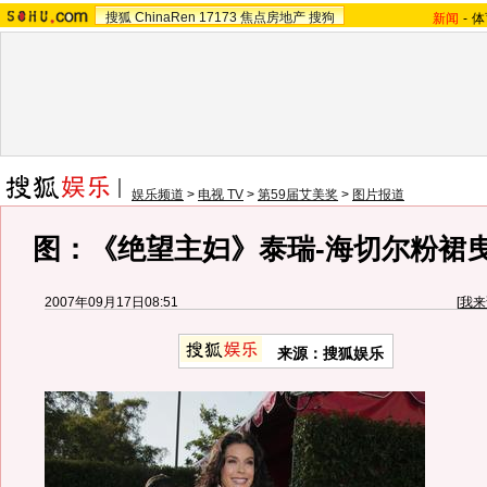
搜狐
ChinaRen
17173
焦点房地产
搜狗
新闻
-
体
娱乐频道
>
电视 TV
>
第59届艾美奖
>
图片报道
图：《绝望主妇》泰瑞-海切尔粉裙
2007年09月17日08:51
[
我来
来源：搜狐娱乐