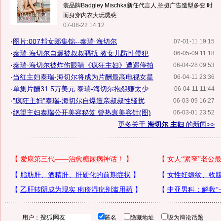
装品牌Badgley Mischka新任代言人,拍摄广告造型多变.时
而身穿内衣大玩诱惑...
07-08-22 14:12
·
图片:007邦女郎集锦--泰瑞·海切尔
07-01-11 19:15
·
泰瑞-海切尔自爆被叔叔骚扰 教女儿防性侵犯
06-05-09 11:18
·
泰瑞-海切尔被炸伤眼睛《疯狂主妇》遭遇停拍
06-04-28 09:53
·
当红主妇泰瑞-海切尔将成为片酬最高电视女星
06-04-11 23:36
·
单集片酬31.5万美元 泰瑞-海切尔抱怨赚太少
06-04-11 11:44
·
"疯狂主妇"泰瑞-海切尔自爆遭亲叔叔性骚扰
06-03-09 16:27
·
绝望主妇泰瑞公开美容秘笈 曾热衷美容针(图)
06-03-01 23:52
更多关于
海切尔 主妇
的新闻>>
用户：
匿名
隐藏地址
设为辩论话题