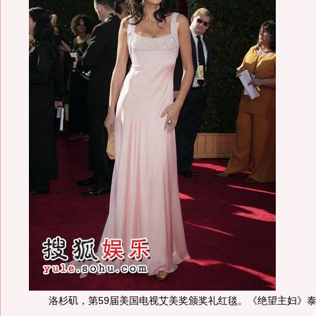
洛杉矶，第59届美国电视艾美奖颁奖礼红毯。《绝望主妇》泰瑞·海