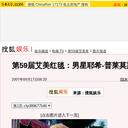
搜狐
ChinaRen
17173
焦点房地产
搜狗
新闻
-
体
娱乐频道
>
电视 TV
>
第59届艾美奖
>
图片报道
第59届艾美红毯：男星耶希-普莱
2007年09月17日06:20
[
我来
来源：搜狐娱乐
[点击图片进入下一页]