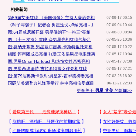
相关新闻
·
第59届艾美红毯:《美国偶像》主持人潇洒亮相
07-09-17 06:15
·
《种子与骡子》记者会 男星迭戈-卢纳亮相 - 1
07-09-04 10:44
·
图:64届威尼斯开幕 男星佛朗哥"一拖三"亮相
07-08-30 08:04
·
图:《十三罗汉》首映 众男星亮相红毯气势足
07-05-25 10:36
·
图:戛纳开幕夜 男星塞尔吉奥-卡斯特里托亮相
07-05-17 10:22
·
组图:评审团成员亮相 张曼玉依偎男星电眼迷离
07-05-17 10:04
·
图:男星Omar Harfouch和热辣女伴亲密亮相
07-05-17 07:38
·
图:男星西波里特-吉拉多特携女伴亮相红毯
07-05-17 07:21
·
图:第79届奥斯卡派对:男星罗-霍华德携妻亮相
07-02-26 16:02
·
国际艾美颁奖典礼隆重举行 林申亮相倍受瞩目
06-11-21 22:33
更多关于
男星 艾美
的新闻>>