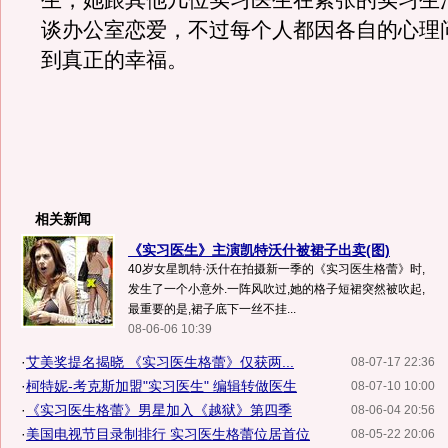
生，她跟其他几位实习医生在紧张的实习生
谈办公室恋爱，不过每个人都因各自的心理
到真正的幸福。
相关新闻
《实习医生》主演凯特沃什被裙子出卖(图)
40岁女星凯特·沃什在拍摄新一季的《实习医生格蕾》时,
发生了一个小意外.一阵风吹过,她的格子短裙突然被吹起,
最重要的是,裙子底下一丝不挂...
08-06-06 10:39
·
艾美奖提名揭晓 《实习医生格蕾》仅获两...
08-07-17 22:36
·
柯特妮-考克斯加盟"实习医生" 编辑转做医生
08-07-10 10:00
·
《实习医生格蕾》男星加入《越狱》第四季
08-06-04 20:56
·
美国电视节目录制排行 实习医生格蕾位居首位
08-05-22 20:06