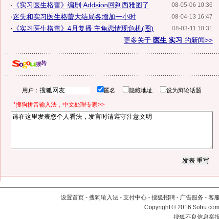
·
《实习医生格蕾》编剧:Addsion回到西雅图了
08-05-06 10:36
·
迷失和实习医生格蕾大结局各增加一小时
08-04-13 16:47
·
《实习医生格蕾》4月复播 主角恋情现危机(图)
08-03-11 10:31
更多关于
医生 实习
的新闻>>
用户：
匿名
隐藏地址
设为辩论话题
*搜狗拼音输入法，中文处理专家>>
设置首页
-
搜狗输入法
-
支付中心
-
搜狐招聘
-
广告服务
-
客
Copyright
©
2016 Sohu.com 
搜狐不良信息举