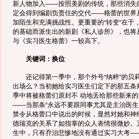
新人物加入——按照美剧的传统，那些消失
定会得到编剧负责任的交代——格蕾的世界
加陌生和充满挑战性。更重要的“转变”在于
的基础而派生出的新剧《私人诊所》，也将
与《实习医生格蕾》一较高下。
关键词：换位
还记得第一季中，那个外号“纳粹”的贝
出场么？当初她给实习医生们定下的那五条
季中将被格蕾们原封不 动地丢给那些新来
——当那条“永远不要跟同事尤其是主治医生
禁令从格蕾口中说出的时候，显然对她和神
德瑞克的关系了如指掌的众人表情很微妙。
生中，只有乔治悲惨地没有通过实习大考—