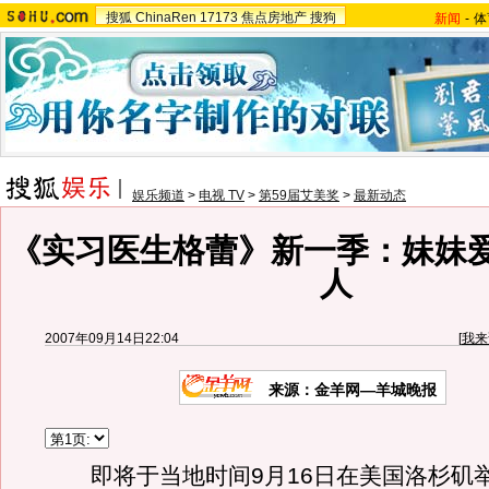
搜狐
ChinaRen
17173
焦点房地产
搜狗
新闻
-
体
娱乐频道
>
电视 TV
>
第59届艾美奖
>
最新动态
《实习医生格蕾》新一季：妹妹
人
2007年09月14日22:04
[
我来
来源：金羊网—羊城晚报
即将于当地时间9月16日在美国洛杉矶举