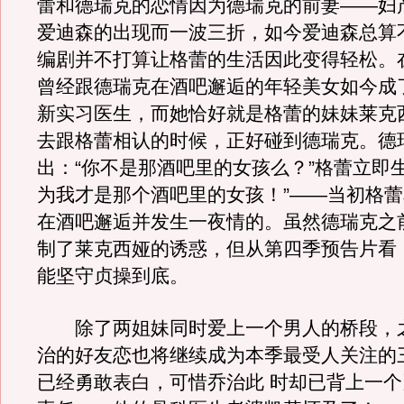
蕾和德瑞克的恋情因为德瑞克的前妻——妇
爱迪森的出现而一波三折，如今爱迪森总算
编剧并不打算让格蕾的生活因此变得轻松。
曾经跟德瑞克在酒吧邂逅的年轻美女如今成
新实习医生，而她恰好就是格蕾的妹妹莱克
去跟格蕾相认的时候，正好碰到德瑞克。德
出：“你不是那酒吧里的女孩么？”格蕾立即
为我才是那个酒吧里的女孩！”——当初格
在酒吧邂逅并发生一夜情的。虽然德瑞克之
制了莱克西娅的诱惑，但从第四季预告片看
能坚守贞操到底。
除了两姐妹同时爱上一个男人的桥段，
治的好友恋也将继续成为本季最受人关注的
已经勇敢表白，可惜乔治此 时却已背上一